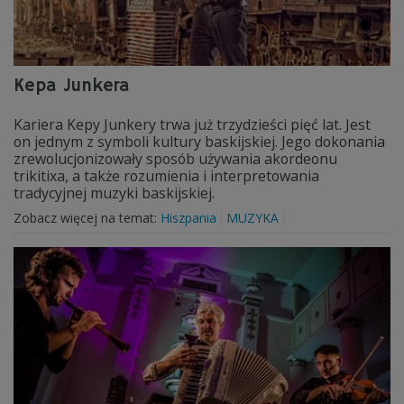
Kepa Junkera
Kariera Kepy Junkery trwa już trzydzieści pięć lat. Jest
on jednym z symboli kultury baskijskiej. Jego dokonania
zrewolucjonizowały sposób używania akordeonu
trikitixa, a także rozumienia i interpretowania
tradycyjnej muzyki baskijskiej.
Zobacz więcej na temat:
Hiszpania
MUZYKA