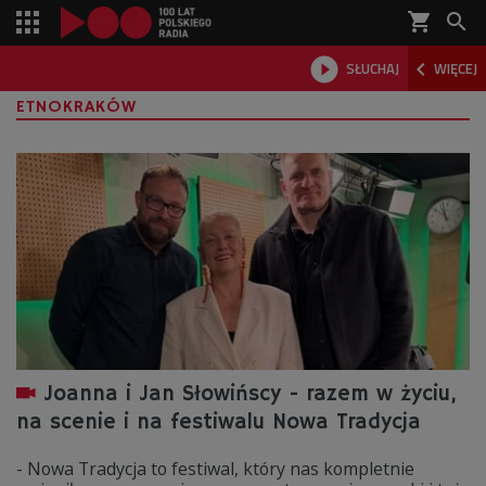
shopping_cart



SŁUCHAJ
WIĘCEJ

ETNOKRAKÓW
Joanna i Jan Słowińscy - razem w życiu,
na scenie i na festiwalu Nowa Tradycja
- Nowa Tradycja to festiwal, który nas kompletnie