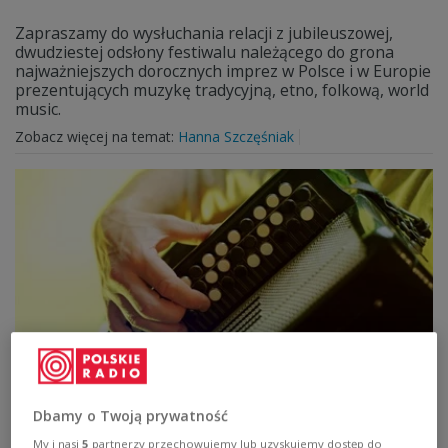
Zapraszamy do wysłuchania relacji z jubileuszowej,
dwudziestej odsłony festiwalu należącego do grona
najważniejszych dorocznych imprez w Polsce i w Europie
prezentujących muzykę tradycyjną, etno, folkową, world
music.
Zobacz więcej na temat:
Hanna Szczęśniak
EtnoKraków/Rozstaje. Święto folkowego
brzmienia
Dbamy o Twoją prywatność
My i nasi
5
partnerzy przechowujemy lub uzyskujemy dostęp do