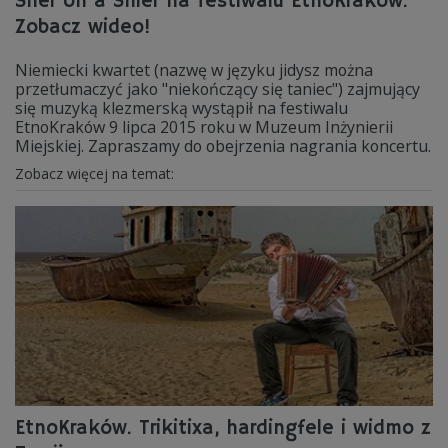
Sher on a Shier na festiwalu EtnoKraków.
Zobacz wideo!
Niemiecki kwartet (nazwę w języku jidysz można
przetłumaczyć jako "niekończący się taniec") zajmujący
się muzyką klezmerską wystąpił na festiwalu
EtnoKraków 9 lipca 2015 roku w Muzeum Inżynierii
Miejskiej. Zapraszamy do obejrzenia nagrania koncertu.
Zobacz więcej na temat:
EtnoKraków. Trikitixa, hardingfele i widmo z