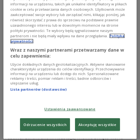
- Koncertów mamy blisko dwadzieścia, a spotkań
informacji na urządzeniu, takich jak unikalne identyfikatory w plikach
warsztatowych nie mniej - podkreślał Jan Słowiński,
cookie w celu przetwarzania danych osobowych. Użytkownik może
dyrektor festiwalu EtnoKraków/Rozstaje, opowiadając o
zaakceptować swoje wybory lub zarządzać nimi, klikając poniżej, jak
również skorzystać z prawa do sprzeciwu na podstawie prawnie
tegorocznej odsłonie tej imprezy.
uzasadnionego interesu lub w dowolnym momencie na stronie
Zobacz więcej na temat:
muzyka ludowa
Piotr Kędziorek
polityki prywatności. Te wybory będą sygnalizowane naszym
partnerom i nie będą miały wpływu na dane przeglądania.
Polityka
prywatności
Wraz z naszymi partnerami przetwarzamy dane w
celu zapewnienia:
Użycie dokładnych danych geolokalizacyjnych. Aktywne skanowanie
charakterystyki urządzenia do celów identyfikacji. Przechowywanie
informacji na urządzeniu lub dostęp do nich. Spersonalizowane
reklamy i treści, pomiar reklam i treści, badnie odbiorców i
ulepszanie usług.
Lista partnerów (dostawców)
100 muzyków z 4 kontynentów -
Ustawienia zaawansowane
EtnoKraków/Rozstaje
Odrzucenie wszystkich
Akceptuję wszystkie
W "Poranku Dwójki" zapraszaliśmy na tegoroczny
Festiwal EtnoKraków/Rozstaje, wielkie święto world