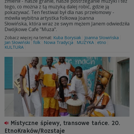
zmienił - nasze granie, nasze postrzeganie muzyki i też
tego, co można z tą muzyką dalej robić, gdzie ją
pokazywać. Ten festiwal był dla nas przełomowy -
mówiła wybitna artystka folkowa Joanna
Słowińska, która wraz ze swym mężem Janem odwiedziła
Dwójkowe Cafe "Muza".
Zobacz więcej na temat:
Kuba Borysiak
Joanna Słowińska
Jan Słowiński
folk
Nowa Tradycja
MUZYKA
etno
KULTURA
Mistyczne śpiewy, transowe tańce. 20.
EtnoKraków/Rozstaje