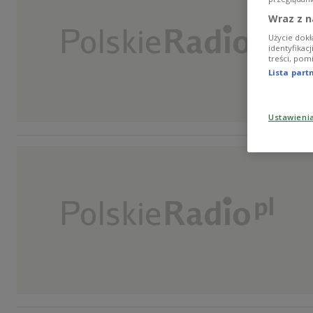
Wraz z n
Użycie dokł
identyfikac
treści, pom
Lista par
Ustawieni