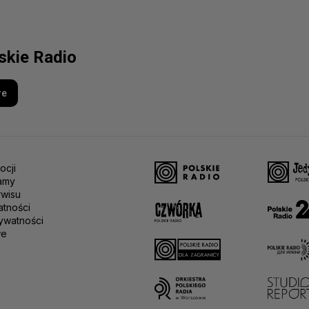
lskie Radio
re
ocji
amy
rwisu
atności
ywatności
we