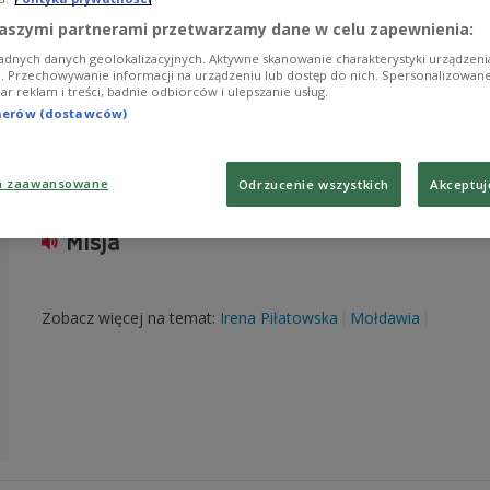
aszymi partnerami przetwarzamy dane w celu zapewnienia:
Zobacz więcej na temat:
Ewa Michałowska
Jerozolima
religia
adnych danych geolokalizacyjnych. Aktywne skanowanie charakterystyki urządzen
ji. Przechowywanie informacji na urządzeniu lub dostęp do nich. Spersonalizowane
iar reklam i treści, badnie odbiorców i ulepszanie usług.
tnerów (dostawców)
a zaawansowane
Odrzucenie wszystkich
Akceptuj
Misja
Zobacz więcej na temat:
Irena Piłatowska
Mołdawia