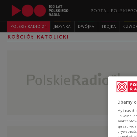
PORTAL POLSKIEGO
POLSKIE RADIO 24
JEDYNKA
DWÓJKA
TRÓJKA
CZWÓ
KOŚCIÓŁ KATOLICKI
Dbamy o
My i nasi
5
p
unikalne id
zaakceptowa
sprzeciwu 
prywatnośc
przeglądani