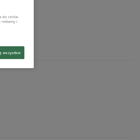
ia do celów
 reklamy i
ę wszystkie