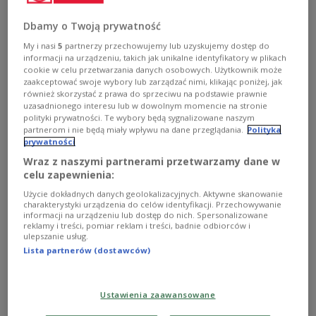
niezwykle ważne, a oratorium przestaje być ważne. Dla
mnie są równie ważne, chociaż grają w zupełnie inne gry
Dbamy o Twoją prywatność
- mówiła w Programie 2 Polskiego
Radia Liliana Sonik, filolog, działaczka opozycji w czasach
My i nasi
5
partnerzy przechowujemy lub uzyskujemy dostęp do
PRL.
informacji na urządzeniu, takich jak unikalne identyfikatory w plikach
cookie w celu przetwarzania danych osobowych. Użytkownik może
Zobacz więcej na temat:
Studencki Komitet Solidarności
zaakceptować swoje wybory lub zarządzać nimi, klikając poniżej, jak
Dwójka
Robert Mazurek
Karol Wojtyła
Jan Paweł II
również skorzystać z prawa do sprzeciwu na podstawie prawnie
uzasadnionego interesu lub w dowolnym momencie na stronie
polityki prywatności. Te wybory będą sygnalizowane naszym
partnerom i nie będą miały wpływu na dane przeglądania.
Polityka
prywatności
Wraz z naszymi partnerami przetwarzamy dane w
celu zapewnienia:
Użycie dokładnych danych geolokalizacyjnych. Aktywne skanowanie
charakterystyki urządzenia do celów identyfikacji. Przechowywanie
informacji na urządzeniu lub dostęp do nich. Spersonalizowane
reklamy i treści, pomiar reklam i treści, badnie odbiorców i
ulepszanie usług.
Lista partnerów (dostawców)
"Solidarność" we wspomnieniach
Zapraszamy do wysłuchania gawęd działaczy
Ustawienia zaawansowane
opozycyjnych lat 80.