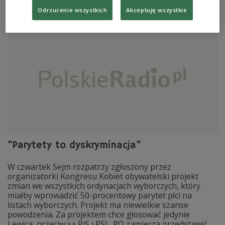
Zobacz więcej na temat:
Henryk Wujec
Jan Strękowski
Odrzucenie wszystkich
Akceptuję wszystkie
Solidarność
Stanisław Pyjas
"Parytety to dyskryminacja"
W czwartek Sejm rozpatrzy zgłoszony przez
organizatorki Kongresu Kobiet obywatelski projekt
zmian we wszystkich ordynacjach wyborczych, który
miałby wprowadzić 50-procentowy parytet płci na
listach wyborczych. Projekt ma niewielkie szanse
powodzenia. Za projektem chce głosować jedynie
Lewica, przeciw są PiS i PSL. PO zamierza przedstawić