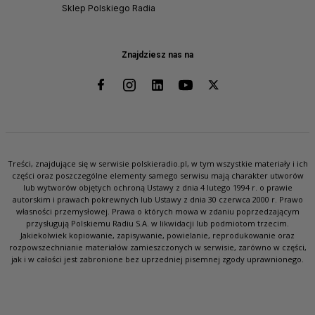
Sklep Polskiego Radia
Znajdziesz nas na
Treści, znajdujące się w serwisie polskieradio.pl, w tym wszystkie materiały i ich
części oraz poszczególne elementy samego serwisu mają charakter utworów
lub wytworów objętych ochroną Ustawy z dnia 4 lutego 1994 r. o prawie
autorskim i prawach pokrewnych lub Ustawy z dnia 30 czerwca 2000 r. Prawo
własności przemysłowej. Prawa o których mowa w zdaniu poprzedzającym
przysługują Polskiemu Radiu S.A. w likwidacji lub podmiotom trzecim.
Jakiekolwiek kopiowanie, zapisywanie, powielanie, reprodukowanie oraz
rozpowszechnianie materiałów zamieszczonych w serwisie, zarówno w części,
jak i w całości jest zabronione bez uprzedniej pisemnej zgody uprawnionego.