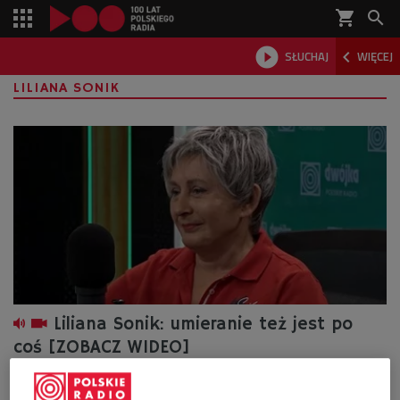
shopping_cart



SŁUCHAJ
WIĘCEJ

LILIANA SONIK
Liliana Sonik: umieranie też jest po
coś [ZOBACZ WIDEO]
- Żyjemy w świecie, w którym laboratorium jest