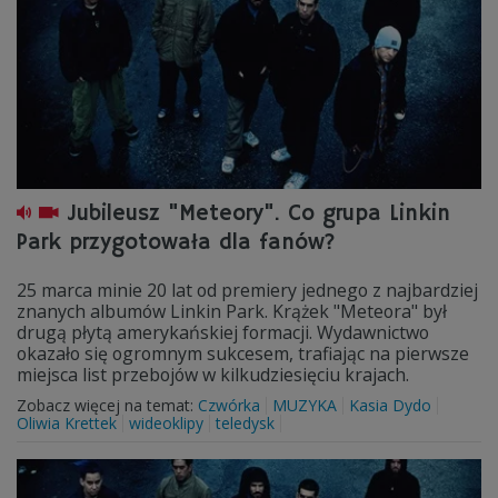
Jubileusz "Meteory". Co grupa Linkin
Park przygotowała dla fanów?
25 marca minie 20 lat od premiery jednego z najbardziej
znanych albumów Linkin Park. Krążek "Meteora" był
drugą płytą amerykańskiej formacji. Wydawnictwo
okazało się ogromnym sukcesem, trafiając na pierwsze
miejsca list przebojów w kilkudziesięciu krajach.
Zobacz więcej na temat:
Czwórka
MUZYKA
Kasia Dydo
Oliwia Krettek
wideoklipy
teledysk