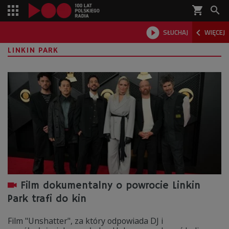
shopping_cart



SŁUCHAJ
WIĘCEJ

LINKIN PARK
Film dokumentalny o powrocie Linkin
Park trafi do kin
Film "Unshatter", za który odpowiada DJ i