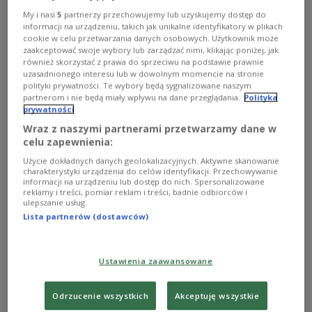
Benningtona w 2017 roku. Nieoczekiwanie grupa
My i nasi
5
partnerzy przechowujemy lub uzyskujemy dostęp do
powróciła w 2024 roku z Emily Armstrong jako nową
informacji na urządzeniu, takich jak unikalne identyfikatory w plikach
wokalistką. Teraz historia powrotu zespołu na scenę
cookie w celu przetwarzania danych osobowych. Użytkownik może
zostanie opowiedziana w filmie dokumentalnym
zaakceptować swoje wybory lub zarządzać nimi, klikając poniżej, jak
również skorzystać z prawa do sprzeciwu na podstawie prawnie
"Unshattered".
uzasadnionego interesu lub w dowolnym momencie na stronie
Zobacz więcej na temat:
Rock
film dokumentalny
FILM
polityki prywatności. Te wybory będą sygnalizowane naszym
partnerom i nie będą miały wpływu na dane przeglądania.
Polityka
prywatności
Wraz z naszymi partnerami przetwarzamy dane w
celu zapewnienia:
Użycie dokładnych danych geolokalizacyjnych. Aktywne skanowanie
charakterystyki urządzenia do celów identyfikacji. Przechowywanie
informacji na urządzeniu lub dostęp do nich. Spersonalizowane
reklamy i treści, pomiar reklam i treści, badnie odbiorców i
ulepszanie usług.
Lista partnerów (dostawców)
Powrót Linkin Park od kulis. Mike Shinoda
Ustawienia zaawansowane
zdradził szczegóły
Odrzucenie wszystkich
Akceptuję wszystkie
Powrót Linkin Park po siedmiu latach i premiera