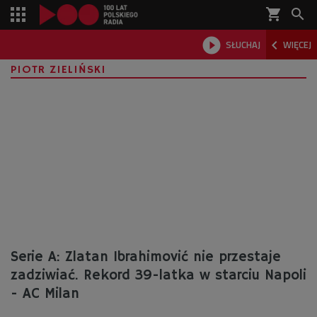
shopping_cart



SŁUCHAJ
WIĘCEJ

PIOTR ZIELIŃSKI
Serie A: Zlatan Ibrahimović nie przestaje
zadziwiać. Rekord 39-latka w starciu Napoli
- AC Milan