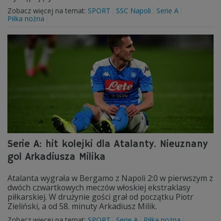
Zobacz więcej na temat:
SPORT
SSC Napoli
Serie A
Piłka nożna
Serie A: hit kolejki dla Atalanty. Nieuznany
gol Arkadiusza Milika
Atalanta wygrała w Bergamo z Napoli 2:0 w pierwszym z
dwóch czwartkowych meczów włoskiej ekstraklasy
piłkarskiej. W drużynie gości grał od początku Piotr
Zieliński, a od 58. minuty Arkadiusz Milik.
Zobacz więcej na temat:
SPORT
Serie A
Piłka nożna