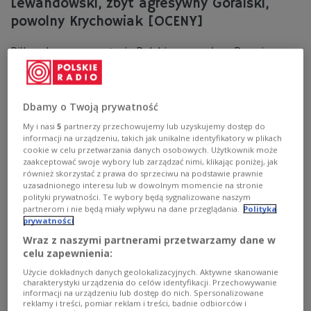
Lewandowski, zbyt agresywny Góralski,
powolny Krychowiak [OCENY]
Piłkarska reprezentacja Polski przegrała w Reggio
Emilia z Włochami (0:2) w meczu Ligi Narodów i z pozycji
lidera spadła na trzecie miejsce w grupie. Podopieczni
trenera Jerzego Brzęczka nie pokazali się z dobrej
strony, a wymowna cisza kapitana kadry Roberta
Dbamy o Twoją prywatność
Lewandowskiego w wywiadzie po spotkaniu, oddała
My i nasi
5
partnerzy przechowujemy lub uzyskujemy dostęp do
sytuację na boisku. Jak wypadli biało-czerwoni? Oto
informacji na urządzeniu, takich jak unikalne identyfikatory w plikach
oceny redakcji portalu PolskieRadio24.pl.
cookie w celu przetwarzania danych osobowych. Użytkownik może
zaakceptować swoje wybory lub zarządzać nimi, klikając poniżej, jak
Zobacz więcej na temat:
reprezentacja Polski
Liga Narodów
SPORT
Piłka nożna
Jerzy Brzęczek
wojciech szczęsny
również skorzystać z prawa do sprzeciwu na podstawie prawnie
kamil glik
Grzegorz Krychowiak
Robert Lewandowski
uzasadnionego interesu lub w dowolnym momencie na stronie
kamil grosicki
Arkadiusz Milik
reprezentacja Włoch
polityki prywatności. Te wybory będą sygnalizowane naszym
partnerom i nie będą miały wpływu na dane przeglądania.
Polityka
prywatności
Wraz z naszymi partnerami przetwarzamy dane w
celu zapewnienia:
Użycie dokładnych danych geolokalizacyjnych. Aktywne skanowanie
charakterystyki urządzenia do celów identyfikacji. Przechowywanie
informacji na urządzeniu lub dostęp do nich. Spersonalizowane
reklamy i treści, pomiar reklam i treści, badnie odbiorców i