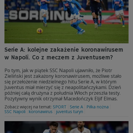
Serie A: kolejne zakażenie koronawirusem
w Napoli. Co z meczem z Juventusem?
Po tym, jak w piątek SSC Napoli ujawniło, że Piotr
Zieliński jest zakażony koronawirusem, możliwe stało
się przełożenie niedzielnego hitu Serie A, w którym
Juventus miał mierzyć się z neapolitańczykami. Dzień
później całą drużyna z południa Włoch przeszła testy.
Pozytywny wynik otrzymał Macedończyk Eljif Elmas.
Zobacz więcej na temat:
SPORT
Serie A
Piłka nożna
SSC Napoli
koronawirus
juventus turyn