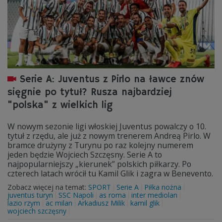
Serie A: Juventus z Pirlo na ławce znów
sięgnie po tytuł? Rusza najbardziej
"polska" z wielkich lig
W nowym sezonie ligi włoskiej Juventus powalczy o 10.
tytuł z rzędu, ale już z nowym trenerem Andreą Pirlo. W
bramce drużyny z Turynu po raz kolejny numerem
jeden będzie Wojciech Szczęsny. Serie A to
najpopularniejszy „kierunek” polskich piłkarzy. Po
czterech latach wrócił tu Kamil Glik i zagra w Benevento.
Zobacz więcej na temat:
SPORT
Serie A
Piłka nożna
juventus turyn
SSC Napoli
as roma
inter mediolan
lazio rzym
ac milan
Arkadiusz Milik
kamil glik
wojciech szczęsny