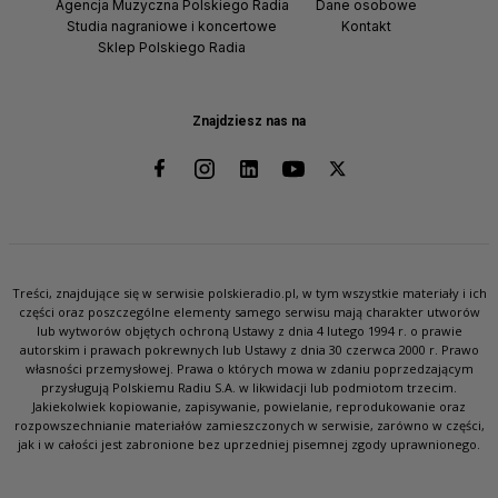
Agencja Muzyczna Polskiego Radia
Dane osobowe
Studia nagraniowe i koncertowe
Kontakt
Sklep Polskiego Radia
Znajdziesz nas na
Treści, znajdujące się w serwisie polskieradio.pl, w tym wszystkie materiały i ich
części oraz poszczególne elementy samego serwisu mają charakter utworów
lub wytworów objętych ochroną Ustawy z dnia 4 lutego 1994 r. o prawie
autorskim i prawach pokrewnych lub Ustawy z dnia 30 czerwca 2000 r. Prawo
własności przemysłowej. Prawa o których mowa w zdaniu poprzedzającym
przysługują Polskiemu Radiu S.A. w likwidacji lub podmiotom trzecim.
Jakiekolwiek kopiowanie, zapisywanie, powielanie, reprodukowanie oraz
rozpowszechnianie materiałów zamieszczonych w serwisie, zarówno w części,
jak i w całości jest zabronione bez uprzedniej pisemnej zgody uprawnionego.