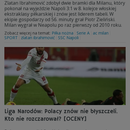
Zlatan Ibrahimović zdobył dwie bramki dla Milanu, który
pokonał na wyjeździe Napoli 3:1 w 8. kolejce włoskiej
ekstraklasy piłkarskiej i znów jest liderem tabeli. W
ekipie gospodarzy od 56. minuty grał Piotr Zieliński.
Milan wygrał w Neapolu po raz pierwszy od 2010 roku.
Zobacz więcej na temat:
Piłka nożna
Serie A
ac milan
SPORT
zlatan ibrahimović
SSC Napoli
Liga Narodów: Polacy znów nie błyszczeli.
Kto nie rozczarował? [OCENY]