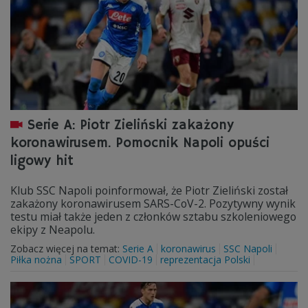
Serie A: Piotr Zieliński zakażony
koronawirusem. Pomocnik Napoli opuści
ligowy hit
Klub SSC Napoli poinformował, że Piotr Zieliński został
zakażony koronawirusem SARS-CoV-2. Pozytywny wynik
testu miał także jeden z członków sztabu szkoleniowego
ekipy z Neapolu.
Zobacz więcej na temat:
Serie A
koronawirus
SSC Napoli
Piłka nożna
SPORT
COVID-19
reprezentacja Polski