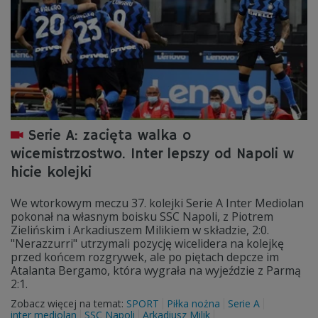
Serie A: zacięta walka o
wicemistrzostwo. Inter lepszy od Napoli w
hicie kolejki
We wtorkowym meczu 37. kolejki Serie A Inter Mediolan
pokonał na własnym boisku SSC Napoli, z Piotrem
Zielińskim i Arkadiuszem Milikiem w składzie, 2:0.
"Nerazzurri" utrzymali pozycję wicelidera na kolejkę
przed końcem rozgrywek, ale po piętach depcze im
Atalanta Bergamo, która wygrała na wyjeździe z Parmą
2:1.
Zobacz więcej na temat:
SPORT
Piłka nożna
Serie A
inter mediolan
SSC Napoli
Arkadiusz Milik