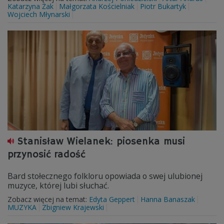
Katarzyna Żak
Małgorzata Kościelniak
Piotr Bukartyk
Wojciech Młynarski
Stanisław Wielanek: piosenka musi
przynosić radość
Bard stołecznego folkloru opowiada o swej ulubionej
muzyce, której lubi słuchać.
Zobacz więcej na temat:
Edyta Geppert
Hanna Banaszak
MUZYKA
Zbigniew Krajewski