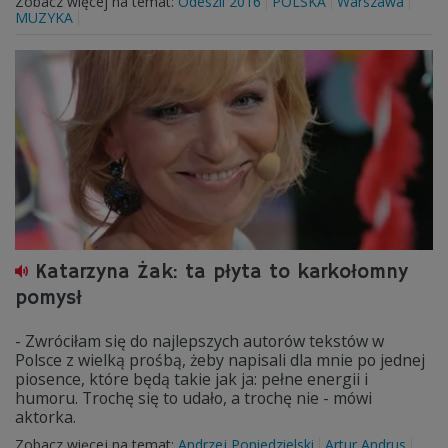
Zobacz więcej na temat:
Odeszli 2016
POLSKA
Warszawa
MUZYKA
Katarzyna Żak: ta płyta to karkołomny
pomysł
- Zwróciłam się do najlepszych autorów tekstów w
Polsce z wielką prośbą, żeby napisali dla mnie po jednej
piosence, które będą takie jak ja: pełne energii i
humoru. Trochę się to udało, a trochę nie - mówi
aktorka.
Zobacz więcej na temat:
Andrzej Poniedzielski
Artur Andrus