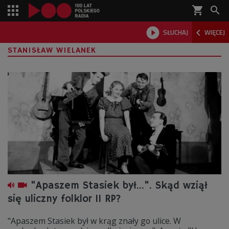
shopping_cart



SŁUCHAJ
WIĘCEJ

STANISŁAW WIELANEK
"Apaszem Stasiek był...". Skąd wziął
się uliczny folklor II RP?
"Apaszem Stasiek był w krąg znały go ulice. W