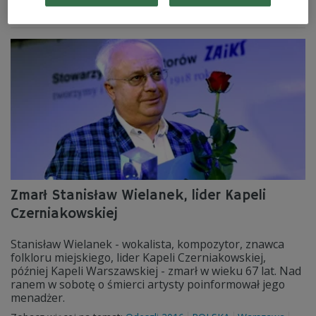
Zobacz więcej na temat:
Jakub Tarka
Warszawa
MUZYKA
akordeon
Zmarł Stanisław Wielanek, lider Kapeli
Czerniakowskiej
Stanisław Wielanek - wokalista, kompozytor, znawca
folkloru miejskiego, lider Kapeli Czerniakowskiej,
później Kapeli Warszawskiej - zmarł w wieku 67 lat. Nad
ranem w sobotę o śmierci artysty poinformował jego
menadżer.