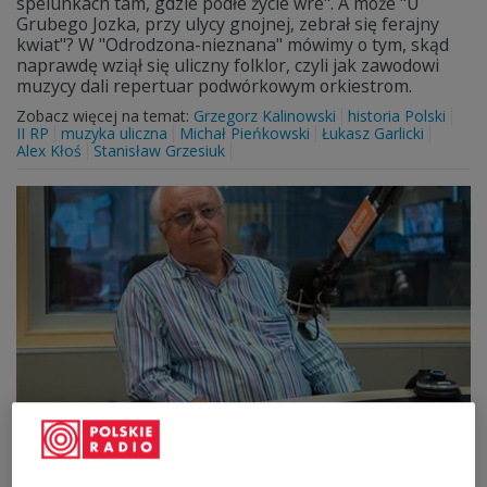
spelunkach tam, gdzie podłe życie wre". A może "U
Grubego Jozka, przy ulycy gnojnej, zebrał się ferajny
kwiat"? W "Odrodzona-nieznana" mówimy o tym, skąd
naprawdę wziął się uliczny folklor, czyli jak zawodowi
muzycy dali repertuar podwórkowym orkiestrom.
Zobacz więcej na temat:
Grzegorz Kalinowski
historia Polski
II RP
muzyka uliczna
Michał Pieńkowski
Łukasz Garlicki
Alex Kłoś
Stanisław Grzesiuk
"Jedyny taki" - reportaż Jakuba Tarki
Jego piosenki przez dziesiątki lat regularnie gościły na