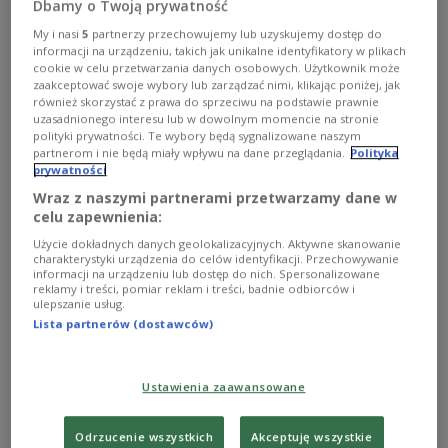
Dbamy o Twoją prywatność
antenie radiowej Jedynki i cieszyły się wielką sympatią
słuchaczy. Z wykształcenia był technikiem mechanikiem,
My i nasi
5
partnerzy przechowujemy lub uzyskujemy dostęp do
z pasji - bardem Warszawy, piewcą jej gwary i
informacji na urządzeniu, takich jak unikalne identyfikatory w plikach
kolekcjonerem wszystkiego, co ze stolicą związane.
cookie w celu przetwarzania danych osobowych. Użytkownik może
zaakceptować swoje wybory lub zarządzać nimi, klikając poniżej, jak
Zobacz więcej na temat:
reportaż
Jakub Tarka
MUZYKA
również skorzystać z prawa do sprzeciwu na podstawie prawnie
uzasadnionego interesu lub w dowolnym momencie na stronie
polityki prywatności. Te wybory będą sygnalizowane naszym
partnerom i nie będą miały wpływu na dane przeglądania.
Polityka
prywatności
Wraz z naszymi partnerami przetwarzamy dane w
celu zapewnienia:
Użycie dokładnych danych geolokalizacyjnych. Aktywne skanowanie
charakterystyki urządzenia do celów identyfikacji. Przechowywanie
informacji na urządzeniu lub dostęp do nich. Spersonalizowane
reklamy i treści, pomiar reklam i treści, badnie odbiorców i
ulepszanie usług.
Lista partnerów (dostawców)
"Jedyny taki" - reportaż Jakuba Tarki
Piosenki Staśka Wielanka przez dziesiątki lat gościły na
Ustawienia zaawansowane
antenie radiowej Jedynki i cieszyły się wielką sympatią
słuchaczy.
Odrzucenie wszystkich
Akceptuję wszystkie