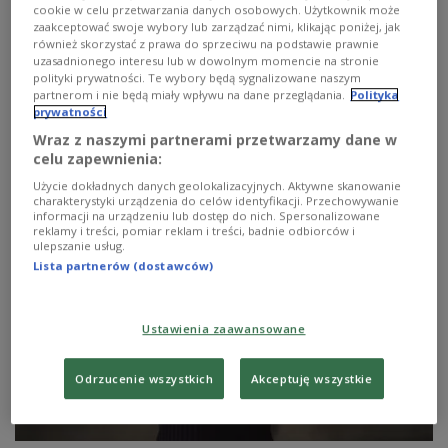
popkultury, jak wybór kolejnego odtwórcy roli Jamesa
cookie w celu przetwarzania danych osobowych. Użytkownik może
Bonda. Choć od pierwszego filmu o brytyjskim szpiegu
zaakceptować swoje wybory lub zarządzać nimi, klikając poniżej, jak
minęły 62 lata, każdy nowy Bond to reinkarnacja
również skorzystać z prawa do sprzeciwu na podstawie prawnie
głównego bohatera w ciele mężczyzny w sile wieku.
uzasadnionego interesu lub w dowolnym momencie na stronie
Dzięki temu agent Jej Królewskiej Mości może pozostać
polityki prywatności. Te wybory będą sygnalizowane naszym
partnerom i nie będą miały wpływu na dane przeglądania.
Polityka
wiecznie żywy, a co za tym idzie - wiecznie przynosić
prywatności
zyski.
Wraz z naszymi partnerami przetwarzamy dane w
Zobacz więcej na temat:
James Bond
HISTORIA
kino
celu zapewnienia:
Wielka Brytania
szpieg
szpiegostwo
służby specjalne
wywiad
kultura masowa
Sean Connery
Roger Moore
Użycie dokładnych danych geolokalizacyjnych. Aktywne skanowanie
George Lazenby
Daniel Craig
Pierce Brosnan
Ian Fleming
charakterystyki urządzenia do celów identyfikacji. Przechowywanie
ekranizacja
literatura
aktorzy
aktor
aktorstwo
informacji na urządzeniu lub dostęp do nich. Spersonalizowane
reklamy i treści, pomiar reklam i treści, badnie odbiorców i
ulepszanie usług.
Lista partnerów (dostawców)
Ustawienia zaawansowane
Odrzucenie wszystkich
Akceptuję wszystkie