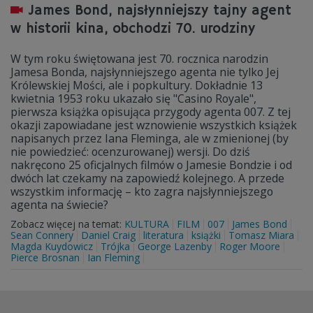
James Bond, najsłynniejszy tajny agent
w historii kina, obchodzi 70. urodziny
W tym roku świętowana jest 70. rocznica narodzin
Jamesa Bonda, najsłynniejszego agenta nie tylko Jej
Królewskiej Mości, ale i popkultury. Dokładnie 13
kwietnia 1953 roku ukazało się "Casino Royale",
pierwsza książka opisująca przygody agenta 007. Z tej
okazji zapowiadane jest wznowienie wszystkich książek
napisanych przez Iana Fleminga, ale w zmienionej (by
nie powiedzieć: ocenzurowanej) wersji. Do dziś
nakręcono 25 oficjalnych filmów o Jamesie Bondzie i od
dwóch lat czekamy na zapowiedź kolejnego. A przede
wszystkim informację – kto zagra najsłynniejszego
agenta na świecie?
Zobacz więcej na temat:
KULTURA
FILM
007
James Bond
Sean Connery
Daniel Craig
literatura
książki
Tomasz Miara
Magda Kuydowicz
Trójka
George Lazenby
Roger Moore
Pierce Brosnan
Ian Fleming