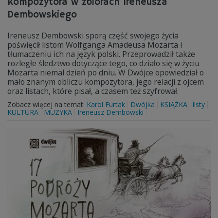
kompozytora w zbiorach Ireneusza
Dembowskiego
Ireneusz Dembowski sporą część swojego życia
poświęcił listom Wolfganga Amadeusa Mozarta i
tłumaczeniu ich na język polski. Przeprowadził także
rozległe śledztwo dotyczące tego, co działo się w życiu
Mozarta niemal dzień po dniu. W Dwójce opowiedział o
mało znanym obliczu kompozytora, jego relacji z ojcem
oraz listach, które pisał, a czasem też szyfrował.
Zobacz więcej na temat:
Karol Furtak
Dwójka
KSIĄŻKA
listy
KULTURA
MUZYKA
Ireneusz Dembowski