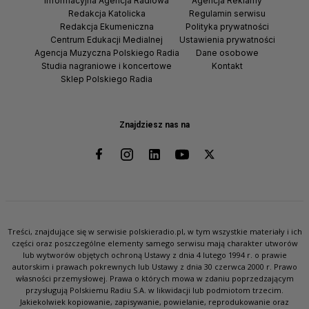
Informacyjna Agencja Radiowa
Agencja Reklamy
Redakcja Katolicka
Regulamin serwisu
Redakcja Ekumeniczna
Polityka prywatności
Centrum Edukacji Medialnej
Ustawienia prywatności
Agencja Muzyczna Polskiego Radia
Dane osobowe
Studia nagraniowe i koncertowe
Kontakt
Sklep Polskiego Radia
Znajdziesz nas na
Treści, znajdujące się w serwisie polskieradio.pl, w tym wszystkie materiały i ich
części oraz poszczególne elementy samego serwisu mają charakter utworów
lub wytworów objętych ochroną Ustawy z dnia 4 lutego 1994 r. o prawie
autorskim i prawach pokrewnych lub Ustawy z dnia 30 czerwca 2000 r. Prawo
własności przemysłowej. Prawa o których mowa w zdaniu poprzedzającym
przysługują Polskiemu Radiu S.A. w likwidacji lub podmiotom trzecim.
Jakiekolwiek kopiowanie, zapisywanie, powielanie, reprodukowanie oraz