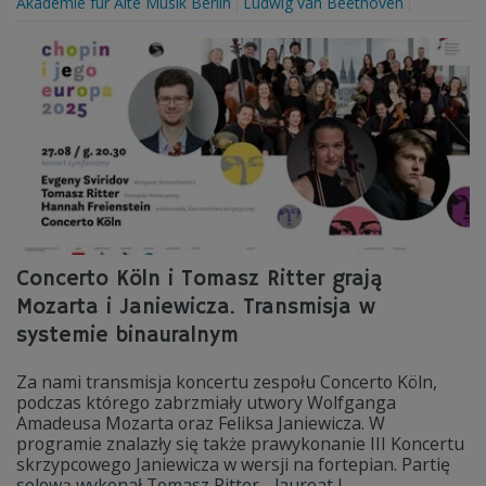
Akademie fur Alte Musik Berlin
Ludwig van Beethoven
Concerto Köln i Tomasz Ritter grają
Mozarta i Janiewicza. Transmisja w
systemie binauralnym
Za nami transmisja koncertu zespołu Concerto Köln,
podczas którego zabrzmiały utwory Wolfganga
Amadeusa Mozarta oraz Feliksa Janiewicza. W
programie znalazły się także prawykonanie III Koncertu
skrzypcowego Janiewicza w wersji na fortepian. Partię
solową wykonał Tomasz Ritter - laureat I