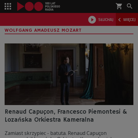
shopping_cart



SŁUCHAJ
WIĘCEJ

WOLFGANG AMADEUSZ MOZART
Renaud Capuçon, Francesco Piemontesi &
Lozańska Orkiestra Kameralna
Zamiast skrzypiec - batuta. Renaud Capuçon