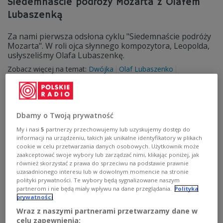
Siedemnaście podróży Mozarta z Olafem
Lubaszenką
Za nami pierwsza odsłona cyklu "Siedemnaście podróży
Mozarta". W roli ojca słynnego kompozytora, Leopolda,
usłyszeliśmy Olafa Lubaszenkę.
Zobacz więcej na temat:
Dwójka
Olaf Lubaszenko
Ireneusz Dembowski
Jan Kanty Zienko
Dbamy o Twoją prywatność
My i nasi
5
partnerzy przechowujemy lub uzyskujemy dostęp do
informacji na urządzeniu, takich jak unikalne identyfikatory w plikach
cookie w celu przetwarzania danych osobowych. Użytkownik może
zaakceptować swoje wybory lub zarządzać nimi, klikając poniżej, jak
również skorzystać z prawa do sprzeciwu na podstawie prawnie
uzasadnionego interesu lub w dowolnym momencie na stronie
polityki prywatności. Te wybory będą sygnalizowane naszym
partnerom i nie będą miały wpływu na dane przeglądania.
Polityka
prywatności
Koncert jubileuszowy Wiener Symphoniker
Wraz z naszymi partnerami przetwarzamy dane w
pod dyrekcją Petra Popelki
celu zapewnienia: