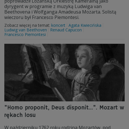
poprowadził Lozańską Orkiestrę Kameralną jako
dyrygent w programie z muzyką Ludwiga van
Beethovena i Wolfganga Amadeusa Mozarta. Solistą
wieczoru był Francesco Piemontesi.
Zobacz więcej na temat:
koncert
Agata Kwiecińska
Ludwig van Beethoven
Renaud Capucon
Francesco Piemontesi
"Homo proponit, Deus disponit…". Mozart w
rękach losu
W październiku 1762 roku rodzina Mozartów, pod