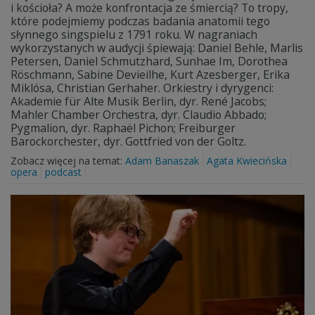
i kościoła? A może konfrontacja ze śmiercią? To tropy,
które podejmiemy podczas badania anatomii tego
słynnego singspielu z 1791 roku. W nagraniach
wykorzystanych w audycji śpiewają: Daniel Behle, Marlis
Petersen, Daniel Schmutzhard, Sunhae Im, Dorothea
Röschmann, Sabine Devieilhe, Kurt Azesberger, Erika
Miklósa, Christian Gerhaher. Orkiestry i dyrygenci:
Akademie für Alte Musik Berlin, dyr. René Jacobs;
Mahler Chamber Orchestra, dyr. Claudio Abbado;
Pygmalion, dyr. Raphaël Pichon; Freiburger
Barockorchester, dyr. Gottfried von der Goltz.
Zobacz więcej na temat:
Adam Banaszak
Agata Kwiecińska
opera
podcast