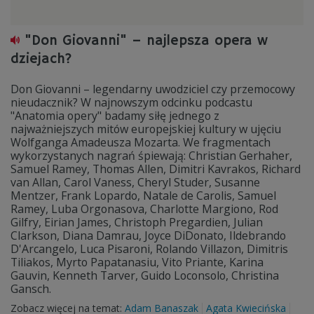
"Don Giovanni" – najlepsza opera w
dziejach?
Don Giovanni – legendarny uwodziciel czy przemocowy
nieudacznik? W najnowszym odcinku podcastu
"Anatomia opery" badamy siłę jednego z
najważniejszych mitów europejskiej kultury w ujęciu
Wolfganga Amadeusza Mozarta. We fragmentach
wykorzystanych nagrań śpiewają: Christian Gerhaher,
Samuel Ramey, Thomas Allen, Dimitri Kavrakos, Richard
van Allan, Carol Vaness, Cheryl Studer, Susanne
Mentzer, Frank Lopardo, Natale de Carolis, Samuel
Ramey, Luba Orgonasova, Charlotte Margiono, Rod
Gilfry, Eirian James, Christoph Pregardien, Julian
Clarkson, Diana Damrau, Joyce DiDonato, Ildebrando
D'Arcangelo, Luca Pisaroni, Rolando Villazon, Dimitris
Tiliakos, Myrto Papatanasiu, Vito Priante, Karina
Gauvin, Kenneth Tarver, Guido Loconsolo, Christina
Gansch.
Zobacz więcej na temat:
Adam Banaszak
Agata Kwiecińska