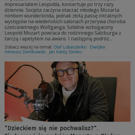
impresariatem Leopolda, koncertuje po trzy razy
dziennie. Socjeta zaczyna otaczać młodego Mozarta
nimbem wunderkinda, jednak złotą passę intratnych
występów na wiedeńskich salonach przerywa choroba
sześcioletniego Wolfganga. Solidnie wzbogacony
Leopold Mozart powraca do rodzinnego Salzburga z
tarczą i apetytem na awans. I następną podróż…
Zobacz więcej na temat:
Olaf Lubaszenko
Dwójka
Ireneusz Dembowski
Jan Kanty Zienko
"Dzieckiem się nie pochwalisz?".