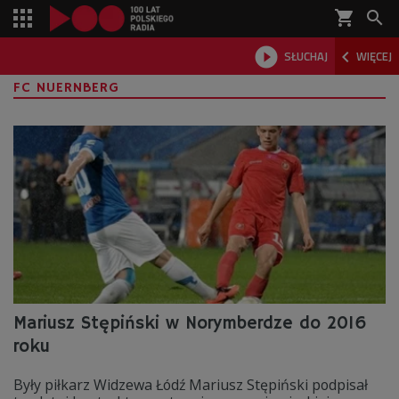
shopping_cart



SŁUCHAJ
WIĘCEJ

FC NUERNBERG
Mariusz Stępiński w Norymberdze do 2016
roku
Były piłkarz Widzewa Łódź Mariusz Stępiński podpisał