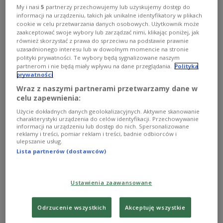
My i nasi
5
partnerzy przechowujemy lub uzyskujemy dostęp do
Zobacz więcej na temat:
Bayern Monachium
informacji na urządzeniu, takich jak unikalne identyfikatory w plikach
Borussia Dortmund
Bundesliga
Jakub Błaszczykowski
cookie w celu przetwarzania danych osobowych. Użytkownik może
Niemcy
Piłka nożna
zaakceptować swoje wybory lub zarządzać nimi, klikając poniżej, jak
również skorzystać z prawa do sprzeciwu na podstawie prawnie
uzasadnionego interesu lub w dowolnym momencie na stronie
polityki prywatności. Te wybory będą sygnalizowane naszym
partnerom i nie będą miały wpływu na dane przeglądania.
Polityka
prywatności
Wraz z naszymi partnerami przetwarzamy dane w
celu zapewnienia:
Użycie dokładnych danych geolokalizacyjnych. Aktywne skanowanie
charakterystyki urządzenia do celów identyfikacji. Przechowywanie
informacji na urządzeniu lub dostęp do nich. Spersonalizowane
reklamy i treści, pomiar reklam i treści, badnie odbiorców i
ulepszanie usług.
Dwóch trenerów poprowadzi zespół
Lista partnerów (dostawców)
Bundesligi
Ustawienia zaawansowane
Michael Wiesinger i Armin Reutershahn zostali
trenerami piłkarskiej drużyny FC Nuernberg -
poinformował w poniedziałek ich klub.
Odrzucenie wszystkich
Akceptuję wszystkie
Zobacz więcej na temat:
Bundesliga
Piłka nożna