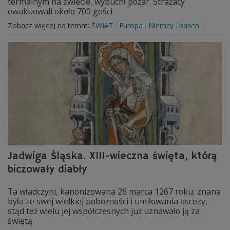
termalnym na świecie, wybuchł pożar. Strażacy
ewakuowali około 700 gości.
Zobacz więcej na temat:
ŚWIAT
Europa
Niemcy
basen
Jadwiga Śląska. XIII-wieczna święta, którą
biczowały diabły
Ta władczyni, kanonizowana 26 marca 1267 roku, znana
była ze swej wielkiej pobożności i umiłowania ascezy,
stąd też wielu jej współczesnych już uznawało ją za
świętą.