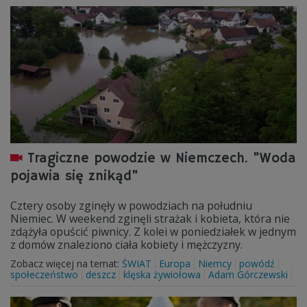
Tragiczne powodzie w Niemczech. "Woda
pojawia się znikąd"
Cztery osoby zginęły w powodziach na południu
Niemiec. W weekend zginęli strażak i kobieta, która nie
zdążyła opuścić piwnicy. Z kolei w poniedziałek w jednym
z domów znaleziono ciała kobiety i mężczyzny.
Zobacz więcej na temat:
ŚWIAT
Europa
Niemcy
powódź
społeczeństwo
deszcz
klęska żywiołowa
Adam Górczewski