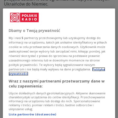
Ukraińców do Niemiec.
Zobacz więcej na temat:
ŚWIAT
Niemcy
Ukraina
migracja
uchodźcy
imigranci w Europie
Dbamy o Twoją prywatność
My i nasi
5
partnerzy przechowujemy lub uzyskujemy dostęp do
informacji na urządzeniu, takich jak unikalne identyfikatory w plikach
cookie w celu przetwarzania danych osobowych. Użytkownik może
zaakceptować swoje wybory lub zarządzać nimi, klikając poniżej, jak
również skorzystać z prawa do sprzeciwu na podstawie prawnie
uzasadnionego interesu lub w dowolnym momencie na stronie
polityki prywatności. Te wybory będą sygnalizowane naszym
partnerom i nie będą miały wpływu na dane przeglądania.
Polityka
prywatności
Wraz z naszymi partnerami przetwarzamy dane w
Będą uzbrajać swoje drony. "Cel?
celu zapewnienia:
Namierzyć, unieszkodliwić"
Użycie dokładnych danych geolokalizacyjnych. Aktywne skanowanie
charakterystyki urządzenia do celów identyfikacji. Przechowywanie
Rząd Bawarii przygotował projekt ustawy, który po
informacji na urządzeniu lub dostęp do nich. Spersonalizowane
akceptacji lokalnego parlamentu pozwoli policji na
reklamy i treści, pomiar reklam i treści, badnie odbiorców i
ulepszanie usług.
zestrzeliwanie dronów. W tym celu służby w tym landzie
Lista partnerów (dostawców)
będą mogły tworzyć własną armię dronów -