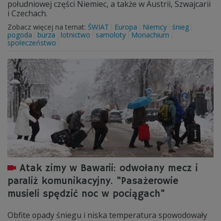
południowej części Niemiec, a także w Austrii, Szwajcarii
i Czechach.
Zobacz więcej na temat:
ŚWIAT
Europa
Niemcy
śnieg
pogoda
burza
lotnictwo
samoloty
Monachium
społeczeństwo
Atak zimy w Bawarii: odwołany mecz i
paraliż komunikacyjny. "Pasażerowie
musieli spędzić noc w pociągach"
Obfite opady śniegu i niska temperatura spowodowały