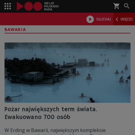
shopping_cart



SŁUCHAJ
WIĘCEJ

BAWARIA
Pożar największych term świata.
Ewakuowano 700 osób
W Erding w Bawarii, największym kompleksie