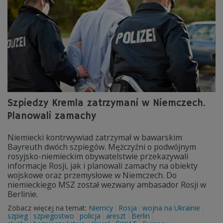
Szpiedzy Kremla zatrzymani w Niemczech.
Planowali zamachy
Niemiecki kontrwywiad zatrzymał w bawarskim
Bayreuth dwóch szpiegów. Mężczyźni o podwójnym
rosyjsko-niemieckim obywatelstwie przekazywali
informacje Rosji, jak i planowali zamachy na obiekty
wojskowe oraz przemysłowe w Niemczech. Do
niemieckiego MSZ został wezwany ambasador Rosji w
Berlinie.
Zobacz więcej na temat:
Niemcy
Rosja
wojna na Ukrainie
szpieg
szpiegostwo
policja
areszt
Berlin