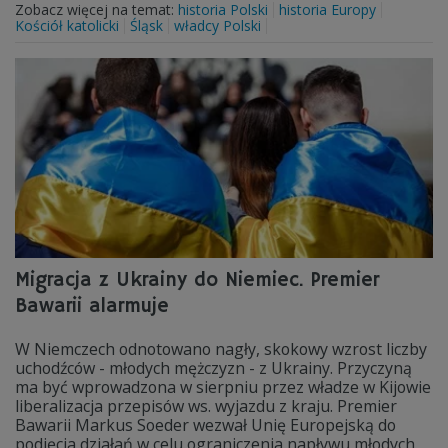
Zobacz więcej na temat:
historia Polski
historia Europy
Kościół katolicki
Śląsk
władcy Polski
Migracja z Ukrainy do Niemiec. Premier
Bawarii alarmuje
W Niemczech odnotowano nagły, skokowy wzrost liczby
uchodźców - młodych mężczyzn - z Ukrainy. Przyczyną
ma być wprowadzona w sierpniu przez władze w Kijowie
liberalizacja przepisów ws. wyjazdu z kraju. Premier
Bawarii Markus Soeder wezwał Unię Europejską do
podjęcia działań w celu ograniczenia napływu młodych