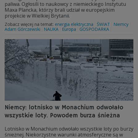
paliwa. Ogłosili to naukowcy z niemieckiego Instytutu
Maxa Plancka, którzy brali udział w europejskim
projekcie w Wielkiej Brytanii.
Zobacz więcej na temat:
energia elektryczna
ŚWIAT
Niemcy
Adam Górczewski
NAUKA
Europa
GOSPODARKA
Niemcy: lotnisko w Monachium odwołało
wszystkie loty. Powodem burza śnieżna
Lotnisko w Monachium odwołało wszystkie loty po burzy
śnieżnej. Niekorzystne warunki atmosferyczne są w