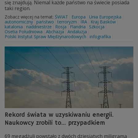
się znajdują. Niemal każde państwo na świecie posiada
taki region.
Zobacz więcej na temat:
ŚWIAT
Europa
Unia Europejska
autonomiczny
państwo
terroryzm
IRA
Kraj Basków
katalonia
naddniestrze
Rosja
Flandria
Szkocja
Osetia Południowa
Abchazja
Andaluzja
Polski Instytut Spraw Międzynarodowych
infografika
Rekord świata w uzyskiwaniu energii.
Naukowcy zrobili to... przypadkiem
69 megadżuli powstało z dwóch dziesiątych miligrama