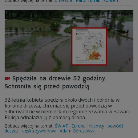
Zobacz więcej na temat:
orkiestra
Karol Furtak
koncert
Spędziła na drzewie 52 godziny.
Schroniła się przed powodzią
32-letnia kobieta spędziła około dwóch i pół dnia w
koronie drzewa, chroniąc się przed powodzią w
Silberwaldzie w niemieckim regionie Szwabia w Bawarii.
Policja odnalazła ją z pomocą drona.
Zobacz więcej na temat:
ŚWIAT
Europa
Niemcy
powódź
deszcz
klęska żywiołowa
Adam Górczewski