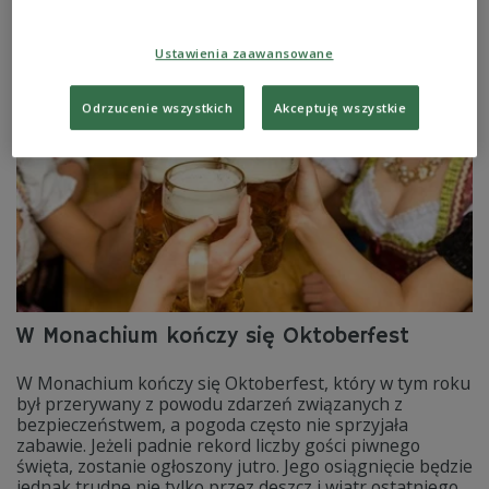
uzbrojonych, czego obecne prawo nie przewiduje.
Zobacz więcej na temat:
ŚWIAT
Niemcy
drony
Europa
Ustawienia zaawansowane
Rosja
policja
Odrzucenie wszystkich
Akceptuję wszystkie
W Monachium kończy się Oktoberfest
W Monachium kończy się Oktoberfest, który w tym roku
był przerywany z powodu zdarzeń związanych z
bezpieczeństwem, a pogoda często nie sprzyjała
zabawie. Jeżeli padnie rekord liczby gości piwnego
święta, zostanie ogłoszony jutro. Jego osiągnięcie będzie
jednak trudne nie tylko przez deszcz i wiatr ostatniego