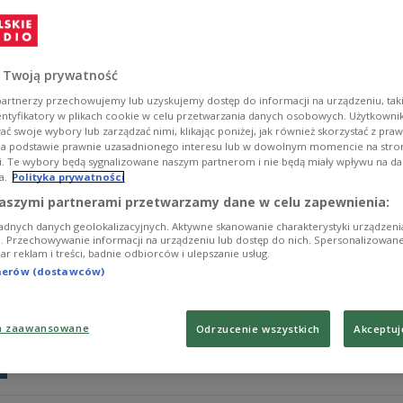
Niezrealizowany kontrakt na dostawę do Rosji dwóch o
zamiast zysku straty wynoszące kilka miliardów euro -
Point".
 Twoją prywatność
Zobacz więcej na temat:
Francja
odszkodowanie
Rosja
artnerzy przechowujemy lub uzyskujemy dostęp do informacji na urządzeniu, taki
entyfikatory w plikach cookie w celu przetwarzania danych osobowych. Użytkown
ć swoje wybory lub zarządzać nimi, klikając poniżej, jak również skorzystać z pra
na podstawie prawnie uzasadnionego interesu lub w dowolnym momencie na stroni
i. Te wybory będą sygnalizowane naszym partnerom i nie będą miały wpływu na d
a.
Polityka prywatności
Sukcesy i porażki francuskiej zbrojen
aszymi partnerami przetwarzamy dane w celu zapewnienia:
adnych danych geolokalizacyjnych. Aktywne skanowanie charakterystyki urządzen
Czy sprzedaż wielozadaniowych myśliwców Katarowi, a ś
ji. Przechowywanie informacji na urządzeniu lub dostęp do nich. Spersonalizowane
iar reklam i treści, badnie odbiorców i ulepszanie usług.
umownej Rosji za niedostarczenie im Mistrali? – To kus
Kieżun z Kultury Liberalnej.
tnerów (dostawców)
Zobacz więcej na temat:
Francja
a zaawansowane
Odrzucenie wszystkich
Akceptuj