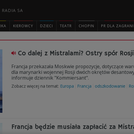
 RADIA SA
RKA
KIEROWCY
DZIECI
TEATR
CHOPIN
PR DLA ZAGRAN

Co dalej z Mistralami? Ostry spór Rosji 
Francja przekazała Moskwie propozycje, dotyczące wa
dla marynarki wojennej Rosji dwóch okrętów desantowych
informuje dziennik "Kommiersant".
Zobacz więcej na temat:
Europa
Francja
odszkodowanie
Ro
Francja będzie musiała zapłacić za Mistr