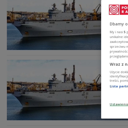
Dbamy o
My i nasi
5
p
unikalne id
zaakceptowa
sprzeciwu 
prywatnośc
przeglądani
Wraz z n
Użycie dokł
identyfikac
treści, pom
Lista par
Ustawieni