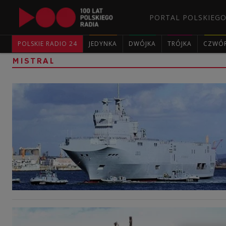
PORTAL POLSKIEGO
POLSKIE RADIO 24
JEDYNKA
DWÓJKA
TRÓJKA
CZWÓ
MISTRAL