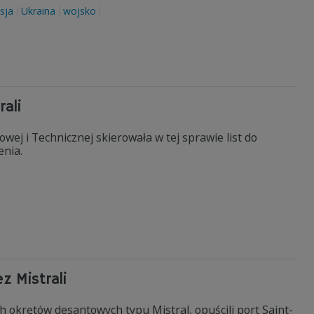
sja
Ukraina
wojsko
ali
ej i Technicznej skierowała w tej sprawie list do
enia.
z Mistrali
ch okrętów desantowych typu Mistral, opuścili port Saint-