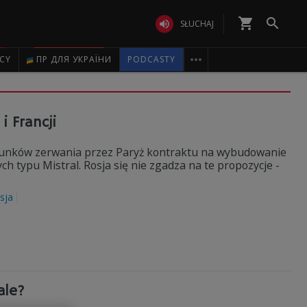
shopping_cart


SŁUCHAJ

ICY
ПР ДЛЯ УКРАЇНИ
PODCASTY
i Francji
runków zerwania przez Paryż kontraktu na wybudowanie
 typu Mistral. Rosja się nie zgadza na te propozycje -
sja
ale?