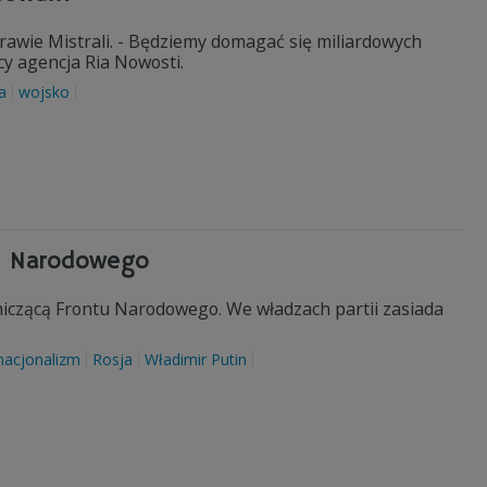
awie Mistrali. - Będziemy domagać się miliardowych
y agencja Ria Nowosti.
a
wojsko
tu Narodowego
czącą Frontu Narodowego. We władzach partii zasiada
nacjonalizm
Rosja
Władimir Putin