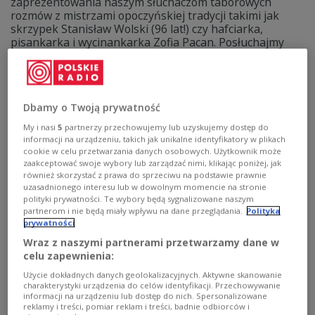
zaprezentowania naszym słuchaczom taborowych
rozmów z mistrzami opoczyńskiej tradycji takimi jak
skrzypek Stanisław Wolski (96 lat!) czy hafciarka,
pisankarka i wycinankarka Zofia Pacan. Posłuchajmy
historii muzycznej rodziny Bińków oraz dowiedzmy się,
jak tańczyć oberka w - jedynym w swoim rodzaju -
opoczyńskim stylu!
Zobacz więcej na temat:
folk
folklor
kultura ludowa
Dbamy o Twoją prywatność
muzyka ludowa
muzyka tradycyjna
Aleksandra Stec
My i nasi
5
partnerzy przechowujemy lub uzyskujemy dostęp do
informacji na urządzeniu, takich jak unikalne identyfikatory w plikach
cookie w celu przetwarzania danych osobowych. Użytkownik może
zaakceptować swoje wybory lub zarządzać nimi, klikając poniżej, jak
również skorzystać z prawa do sprzeciwu na podstawie prawnie
uzasadnionego interesu lub w dowolnym momencie na stronie
polityki prywatności. Te wybory będą sygnalizowane naszym
partnerom i nie będą miały wpływu na dane przeglądania.
Polityka
prywatności
Wraz z naszymi partnerami przetwarzamy dane w
celu zapewnienia:
Użycie dokładnych danych geolokalizacyjnych. Aktywne skanowanie
charakterystyki urządzenia do celów identyfikacji. Przechowywanie
55. MFFZG i pożegnanie Tadeusza
informacji na urządzeniu lub dostęp do nich. Spersonalizowane
reklamy i treści, pomiar reklam i treści, badnie odbiorców i
Moczarskiego