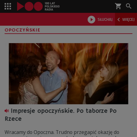
shopping_cart



SŁUCHAJ
WIĘCEJ

OPOCZYŃSKIE
Impresje opoczyńskie. Po taborze Po
Rzece
Wracamy do Opoczna. Trudno przegapić okazję do