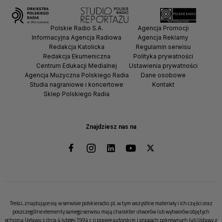
Polskie Radio S.A.
Agencja Promocji
Informacyjna Agencja Radiowa
Agencja Reklamy
Redakcja Katolicka
Regulamin serwisu
Redakcja Ekumeniczna
Polityka prywatności
Centrum Edukacji Medialnej
Ustawienia prywatności
Agencja Muzyczna Polskiego Radia
Dane osobowe
Studia nagraniowe i koncertowe
Kontakt
Sklep Polskiego Radia
Znajdziesz nas na
Treści, znajdujące się w serwisie polskieradio.pl, w tym wszystkie materiały i ich części oraz
poszczególne elementy samego serwisu mają charakter utworów lub wytworów objętych
ochroną Ustawy z dnia 4 lutego 1994 r. o prawie autorskim i prawach pokrewnych lub Ustawy z