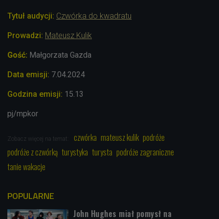
Tytuł audycji:
Czwórka do kwadratu
Prowadzi:
Mateusz Kulik
Gość:
Małgorzata Gazda
Data emisji:
7
.04.2024
Godzina emisji:
15.13
pj/mpkor
czwórka
mateusz kulik
podróże
Zobacz więcej na temat:
podróże z czwórką
turystyka
turysta
podróże zagraniczne
tanie wakacje
POPULARNE
John Hughes miał pomysł na