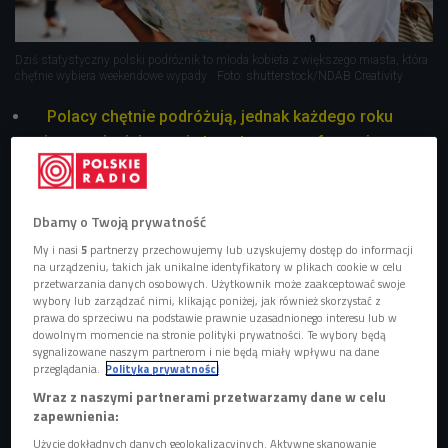
Dziś statystyczny polski podróżnik to młoda kobieta z większego miasta, która
chętnie wybiera weekendowe wypady
Foto: shutterstock/NDAB Creativity
Polacy chętnie podróżują, jednak każdego roku
nieco zmieniają swoje turystyczne preferencje.
Soliści Adventure Club prowadzą Ogólnopolskie
Badanie Podróżników, które ma odpowiedzieć na
Dbamy o Twoją prywatność
pytanie: jaki jest polski podróżnik?
My i nasi
5
partnerzy przechowujemy lub uzyskujemy dostęp do informacji
Dziś stereotypowy polski podróżnik to młoda
na urządzeniu, takich jak unikalne identyfikatory w plikach cookie w celu
kobieta z większego miasta, której podróżnicza
przetwarzania danych osobowych. Użytkownik może zaakceptować swoje
wybory lub zarządzać nimi, klikając poniżej, jak również skorzystać z
forma to krótkie, weekendowe wypady.
prawa do sprzeciwu na podstawie prawnie uzasadnionego interesu lub w
Obecnie wśród polskich turystów popularne
dowolnym momencie na stronie polityki prywatności. Te wybory będą
sygnalizowane naszym partnerom i nie będą miały wpływu na dane
są wypady na łono natury, wycieczki objazdowe,
przeglądania.
Polityka prywatności
weekendowe eskapady, ale rośnie też
Wraz z naszymi partnerami przetwarzamy dane w celu
zainteresowanie innymi kontynentami - szczególnie
zapewnienia:
Azją.
Użycie dokładnych danych geolokalizacyjnych. Aktywne skanowanie