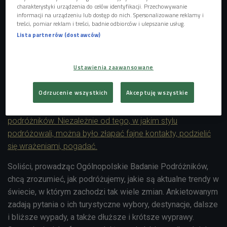
charakterystyki urządzenia do celów identyfikacji. Przechowywanie
informacji na urządzeniu lub dostęp do nich. Spersonalizowane reklamy i
Wydarzenia globalne mocno wpływają na wybór naszych
treści, pomiar reklam i treści, badnie odbiorców i ulepszanie usług.
kierunków podróży, ale też każdy z nas ma swoje
Lista partnerów (dostawców)
indywidualne upodobania. Różnimy się tym, dokąd jeździmy,
z kim, dlaczego i jakie są nasze turystyczne cele. -
Ustawienia zaawansowane
Podróżnicy są jak jedna wielka rodzina, ale dobrać się z
innym podróżnikiem to nie lada sztuka - przyznaje Gosia
Odrzucenie wszystkich
Akceptuję wszystkie
Gazda z Soliści Adventure Club. -
Podczas licznych moich
podróży na każdym krańcu świata spotykałam polskich
podróżników. Niezależnie od tego, w jakim stylu
podróżowali, można było złapać fajne kontakty, podzielić
się wrażeniami, pogadać.
Soliści, prowadząc Ogólnopolskie Badanie Podróżników,
chcą zrozumieć, jak podróżujemy, jakie są aktualne trendy w
świecie, w którym zachodzi tak wiele zmian. Ankietowanym
zadają pytania o ich turystyczne wybory, destynacje, dalsze
i bliższe wypady, a także dłuższe i krótsze wyprawy.