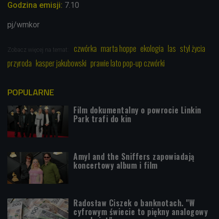
Godzina emisji:
7.10
pj/wmkor
czwórka
marta hoppe
ekologia
las
styl życia
Zobacz więcej na temat:
przyroda
kasper jakubowski
prawie lato pop-up czwórki
POPULARNE
Film dokumentalny o powrocie Linkin
Park trafi do kin
Amyl and the Sniffers zapowiadają
koncertowy album i film
Radosław Ciszek o banknotach. "W
cyfrowym świecie to piękny analogowy