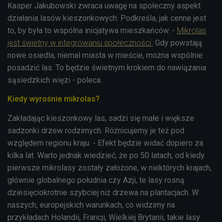
Kasper Jakubowski zwraca uwagę na społeczny aspekt
działania lasów kieszonkowych. Podkreśla, jak cenne jest
to, by była to wspólna inicjatywa mieszkańców. -
Mikrolas
jest świetny w integrowaniu społeczności.
Gdy powstają
nowe osiedla, niemal miasta w mieście, można wspólnie
posadzić las. To będzie świetnym krokiem do nawiązania
sąsiedzkich więzi - poleca.
Kiedy wyrośnie mikrolas?
Zakładając kieszonkowy las, sadzi się małe i większe
sadzonki drzew rodzimych. Różnicujemy je też pod
względem regionu kraju. - Efekt będzie widać dopiero za
kilka lat. Warto jednak wiedzieć, że po 50 latach, od kiedy
pierwsze mikrolasy zostały założone, w niektórych krajach,
głównie globalnego południa czy Azji, te lasy rosną
dziesięciokrotnie szybciej niż drzewa na plantacjach. W
naszych, europejskich warunkach, co widzimy na
przykładach Holandii, Francji, Wielkiej Brytanii, takie lasy