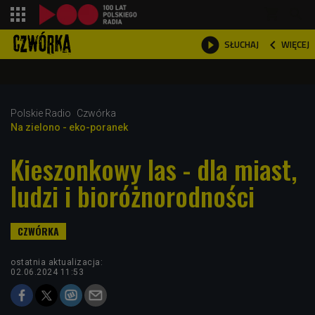
shopping_cart



WIĘCEJ
SŁUCHAJ

Polskie Radio
Czwórka
Na zielono - eko-poranek
Kieszonkowy las - dla miast,
ludzi i bioróżnorodności
ostatnia aktualizacja:
02.06.2024 11:53