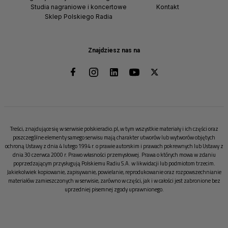
Studia nagraniowe i koncertowe
Kontakt
Sklep Polskiego Radia
Znajdziesz nas na
Treści, znajdujące się w serwisie polskieradio.pl, w tym wszystkie materiały i ich części oraz
poszczególne elementy samego serwisu mają charakter utworów lub wytworów objętych
ochroną Ustawy z dnia 4 lutego 1994 r. o prawie autorskim i prawach pokrewnych lub Ustawy z
dnia 30 czerwca 2000 r. Prawo własności przemysłowej. Prawa o których mowa w zdaniu
poprzedzającym przysługują Polskiemu Radiu S.A. w likwidacji lub podmiotom trzecim.
Jakiekolwiek kopiowanie, zapisywanie, powielanie, reprodukowanie oraz rozpowszechnianie
materiałów zamieszczonych w serwisie, zarówno w części, jak i w całości jest zabronione bez
uprzedniej pisemnej zgody uprawnionego.