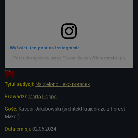
Wyświetl ten post na Instagramie
Post udostępniony przez Forest Maker (@forestmaker.pl)
***
Tytuł audycji:
Na zielono - eko poranek
Prowadzi:
Marta Hoppe
Gość:
Kasper Jakubowski (architekt krajobrazu z Forest
Maker)
Data emisji:
02
.06.2024