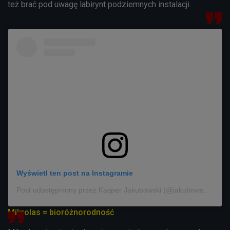
też brać pod uwagę labirynt podziemnych instalacji.
Wyświetl ten post na Instagramie
Post udostępniony przez Kasper Jakubowski (@jakubowskikasper)
Mikrolas = bioróżnorodność