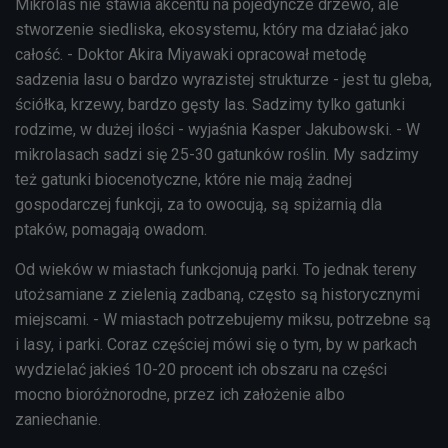
Mikrolas nie stawia akcentu na pojedyncze drzewo, ale
stworzenie siedliska, ekosystemu, który ma działać jako
całość. - Doktor Akira Miyawaki opracował metodę
sadzenia lasu o bardzo wyrazistej strukturze - jest tu gleba,
ściółka, krzewy, bardzo gęsty las. Sadzimy tylko gatunki
rodzime, w dużej ilości - wyjaśnia Kasper Jakubowski. - W
mikrolasach sadzi się 25-30 gatunków roślin. My sadzimy
też gatunki biocenotyczne, które nie mają żadnej
gospodarczej funkcji, za to owocują, są spiżarnią dla
ptaków, pomagają owadom.
Od wieków w miastach funkcjonują parki. To jednak tereny
utożsamiane z zielenią zadbaną, często są historycznymi
miejscami. - W miastach potrzebujemy miksu, potrzebne są
i lasy, i parki. Coraz częściej mówi się o tym, by w parkach
wydzielać jakieś 10-20 procent ich obszaru na części
mocno bioróżnorodne, przez ich założenie albo
zaniechanie.