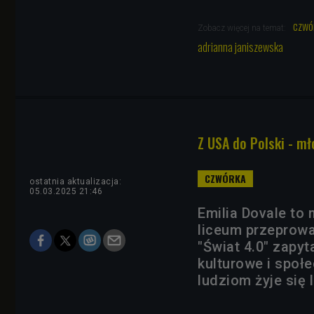
czwó
Zobacz więcej na temat:
adrianna janiszewska
Z USA do Polski - m
ostatnia aktualizacja:
05.03.2025 21:46
Emilia Dovale to
liceum przeprowad
"Świat 4.0" zapyt
kulturowe i społ
ludziom żyje się l