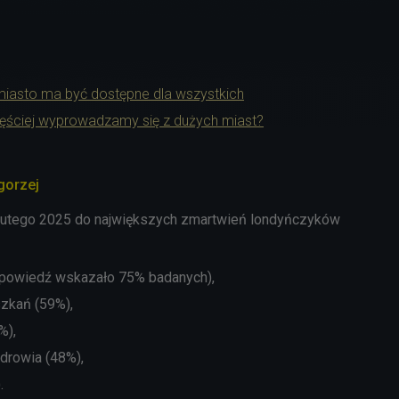
miasto ma być dostępne dla wszystkich
ęściej wyprowadzamy się z dużych miast?
gorzej
lutego 2025 do największych zmartwień londyńczyków
odpowiedź wskazało 75% badanych),
zkań (59%),
%),
zdrowia
(48%),
.