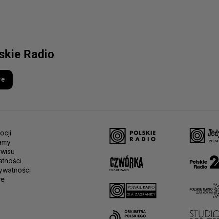
lskie Radio
re
ocji
amy
rwisu
atności
ywatności
we