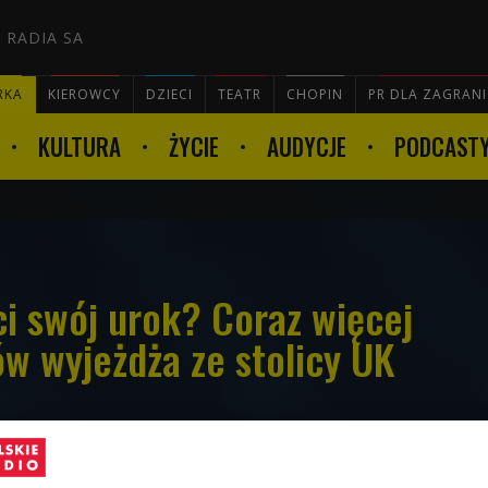
 RADIA SA
RKA
KIEROWCY
DZIECI
TEATR
CHOPIN
PR DLA ZAGRAN
KULTURA
ŻYCIE
AUDYCJE
PODCAST

ci swój urok? Coraz więcej
w wyjeżdża ze stolicy UK
ukcesu i stolica imperium, nad którym nigdy