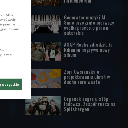
influencerem
 unikalne
Generator muzyki AI
tować swoje
Suno przegrało pierwszy
wie prawnie
wielki proces o prawa
sygnalizowane
autorskie
A$AP Rocky zdradził, że
Rihanna nagrywa nowy
lów
album
i treści,
Zoja Owsiańska o
projektowaniu ubrań w
duchu zero waste
ę wszystkie
Organek zagra u stóp
lodowca. Zespół rusza na
Spitsbergen