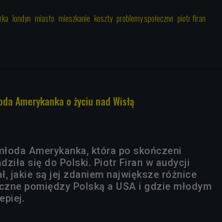
rka
londyn
miasto
mieszkanie
koszty
problemy społeczne
piotr firan
łoda Amerykanka o życiu nad Wisłą
 młoda Amerykanka, która po skończeni
ziła się do Polski. Piotr Firan w audycji
ał, jakie są jej zdaniem największe różnice
eczne pomiędzy Polską a USA i gdzie młodym
epiej.