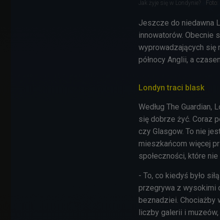
Jak żyje się w Londynie?
Foto:
Jeszcze do niedawna Lo
innowatorów. Obecnie s
wyprowadzających się m
północy Anglii, a czase
Londyn traci blask
Według The Guardian, L
się dobrze żyć. Coraz p
czy Glasgow. To nie jes
mieszkańcom więcej prz
społeczności, które ni
- To, co kiedyś było sił
przegrywa z wysokimi c
beznadziei. Chociażby 
liczby galerii i muzeów