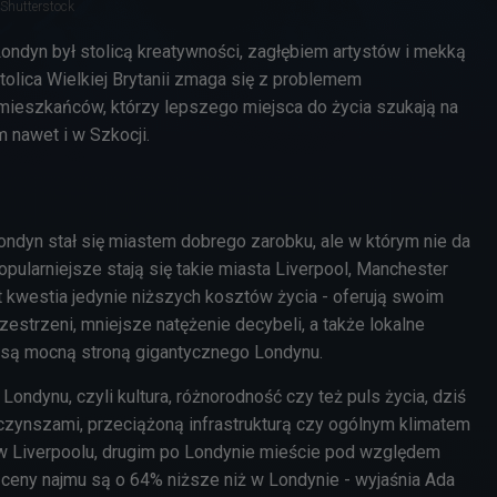
 Shutterstock
ndyn był stolicą kreatywności, zagłębiem artystów i mekką
tolica Wielkiej Brytanii zmaga się z problemem
ieszkańców, którzy lepszego miejsca do życia szukają na
m nawet i w Szkocji.
ondyn stał się miastem dobrego zarobku, ale w którym nie da
opularniejsze stają się takie miasta Liverpool, Manchester
t kwestia jedynie niższych kosztów życia - oferują swoim
estrzeni, mniejsze natężenie decybeli, a także lokalne
e są mocną stroną gigantycznego Londynu.
ą Londynu, czyli kultura, różnorodność czy też puls życia, dziś
zynszami, przeciążoną infrastrukturą czy ogólnym klimatem
w Liverpoolu, drugim po Londynie mieście pod względem
, ceny najmu są o 64% niższe niż w Londynie - wyjaśnia Ada