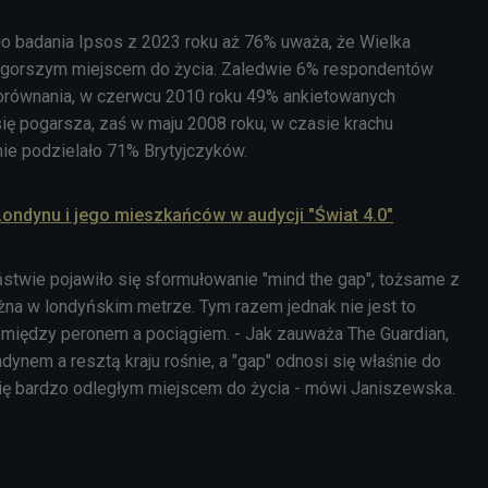
go badania Ipsos z 2023 roku aż 76% uważa, że Wielka
az gorszym miejscem do życia. Zaledwie 6% respondentów
porównania, w czerwcu 2010 roku 49% ankietowanych
 się pogarsza, zaś w maju 2008 roku, w czasie krachu
nie podzielało 71% Brytyjczyków.
ondynu i jego mieszkańców w audycji "Świat 4.0"
stwie pojawiło się sformułowanie "mind the gap", tożsame z
żna w londyńskim metrze. Tym razem jednak nie jest to
 między peronem a pociągiem. - Jak zauważa The Guardian,
ynem a resztą kraju rośnie, a "gap" odnosi się właśnie do
 się bardzo odległym miejscem do życia - mówi Janiszewska.