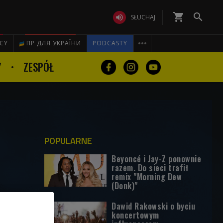
shopping_cart


SŁUCHAJ

ICY
ПР ДЛЯ УКРАЇНИ
PODCASTY
Y
ZESPÓŁ
POPULARNE
Beyoncé i Jay-Z ponownie
razem. Do sieci trafił
remix "Morning Dew
(Donk)"
Dawid Rakowski o byciu
koncertowym