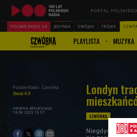
PORTAL POLSKIEGO
POLSKIE RADIO 24
JEDYNKA
DWÓJKA
TRÓJKA
CZWÓ
PLAYLISTA
MUZYKA
Londyn tra
Polskie Radio
Czwórka
Świat 4.0
mieszkańcó
ostatnia aktualizacja:
18.06.2025 15:57
Niegdyś symbol s