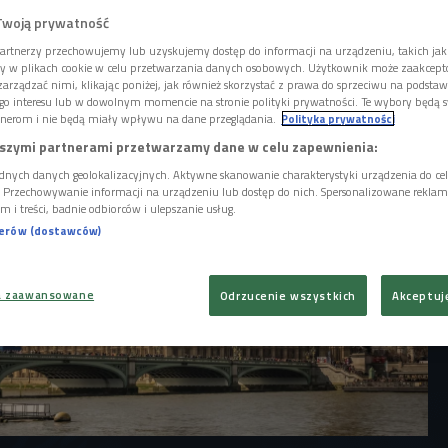
ńce. Jednak nad Londynem blask zdaje się
Twoją prywatność
ensywność - londyńczycy opuszczają miasto,
zywali domem, a szczęścia szukają na
artnerzy przechowujemy lub uzyskujemy dostęp do informacji na urządzeniu, takich jak
esterze czy Liverpoolu.
ory w plikach cookie w celu przetwarzania danych osobowych. Użytkownik może zaakcep
arządzać nimi, klikając poniżej, jak również skorzystać z prawa do sprzeciwu na podsta
go interesu lub w dowolnym momencie na stronie polityki prywatności. Te wybory będą 
nerom i nie będą miały wpływu na dane przeglądania.
Polityka prywatności
szymi partnerami przetwarzamy dane w celu zapewnienia:
dnych danych geolokalizacyjnych. Aktywne skanowanie charakterystyki urządzenia do ce
i. Przechowywanie informacji na urządzeniu lub dostęp do nich. Spersonalizowane reklamy 
m i treści, badnie odbiorców i ulepszanie usług.
nerów (dostawców)
a zaawansowane
Odrzucenie wszystkich
Akceptuj