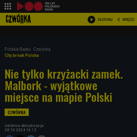
shopping_cart



WIĘCEJ
SŁUCHAJ

Polskie Radio
Czwórka
City break Polska
Nie tylko krzyżacki zamek.
Malbork - wyjątkowe
miejsce na mapie Polski
ostatnia aktualizacja:
28.10.2024 16:12