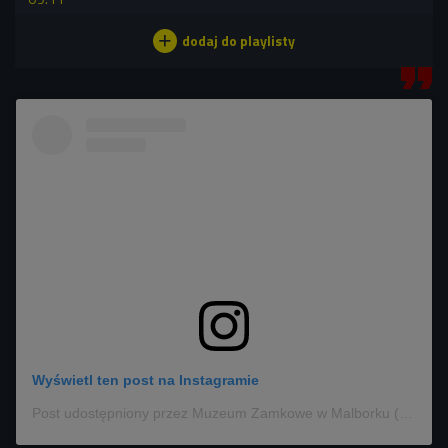
Wyświetl ten post na Instagramie
Post udostępniony przez Muzeum Zamkowe w Malborku (@malborkcastlemuseum)