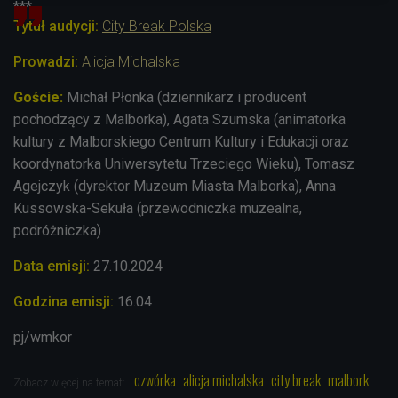
***
Tytuł audycji:
City Break Polska
Prowadzi:
Alicja Michalska
Goście:
Michał Płonka (dziennikarz i producent
pochodzący z Malborka),
Agata Szumska (animatorka
kultury z Malborskiego Centrum Kultury i Edukacji oraz
koordynatorka Uniwersytetu Trzeciego Wieku),
Tomasz
Agejczyk (dyrektor Muzeum Miasta Malborka),
Anna
Kussowska-Sekuła (przewodniczka muzealna,
podróżniczka)
Data emisji:
27.10
.2024
Godzina emisji:
16.04
pj/wmkor
czwórka
alicja michalska
city break
malbork
Zobacz więcej na temat: