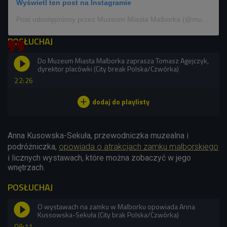
Wyświetl ten post na Instagramie
Post udostępniony przez Muzeum Miasta Malborka (@muzeummiastamalborka)
POSŁUCHAJ
Do Muzeum Miasta Malborka zaprasza Tomasz Agejczyk,
dyrektor placówki (City break Polska/Czwórka)
22:26
Anna Kusowska-Sekuła, przewodniczka muzealna i
podróżniczka,
opowiada o atrakcjach zamku malborskiego
i licznych wystawach, które można zobaczyć w jego
wnętrzach.
POSŁUCHAJ
O wystawach na zamku w Malborku opowiada Anna
Kussowska-Sekuła (City brak Polska/Czwórka)
09:11