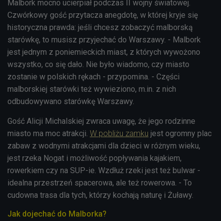
Malbork mocno ucierpiał podczas II wojny światowej.
Czwórkowy gość przytacza anegdotę, w której kryje się
historyczna prawda: jeśli chcesz zobaczyć malborską
starówkę, to musisz przyjechać do Warszawy. - Malbork
jest jednym z poniemieckich miast, z których wywożono
wszystko, co się dało. Nie było wiadomo, czy miasto
zostanie w polskich rękach - przypomina. - Części
malborskiej starówki też wywieziono, m.in. z nich
odbudowywano starówkę Warszawy.
Gość Alicji Michalskiej zwraca uwagę, że jego rodzinne
miasto ma moc atrakcji.
W pobliżu zamku
jest ogromny plac
zabaw z wodnymi atrakcjami dla dzieci w różnym wieku,
jest rzeka Nogat i możliwość popływania kajakiem,
rowerkiem czy na SUP-ie. Wzdłuż rzeki jest też bulwar -
idealna przestrzeń spacerowa, ale też rowerowa. - To
cudowna trasa dla tych, którzy kochają naturę i Żuławy.
Jak dojechać do Malborka?