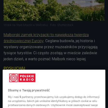
Widok na Stare Miasto w Malborku
Foto: Shutterstock
Malborski zamek krzyżacki to największa twierdza
średniowiecznej Europy
. Ceglana budowla, jej historia i
wystawy organizowane przez muzealników przyciągają
tysiące turystów. Ci często zostają w mieście zaledwie
jeden dzień, a warto poznać Malbork nieco lepiej.
POSŁUCHAJ
O atrakcjach Malborka i okolic opowiada Michał Płonka,
dziennikarz (City break Polska/Czwórka)
21:06
Dbamy o Twoją prywatność
My i nasi
5
partnerzy przechowujemy lub uzyskujemy dostęp do informacji
na urządzeniu, takich jak unikalne identyfikatory w plikach cookie w celu
przetwarzania danych osobowych. Użytkownik może zaakceptować swoje