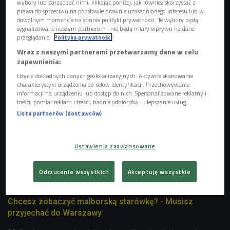
wybory lub zarządzać nimi, klikając poniżej, jak również skorzystać z
prawa do sprzeciwu na podstawie prawnie uzasadnionego interesu lub w
dowolnym momencie na stronie polityki prywatności. Te wybory będą
Rodzinne strony poznawane na nowo
sygnalizowane naszym partnerom i nie będą miały wpływu na dane
przeglądania.
Polityka prywatności
Michał Płonka, dziennikarz i producent pochodzący z
Wraz z naszymi partnerami przetwarzamy dane w celu
Malborka, na stałe wyprowadził się z miasteczka w 2013
zapewnienia:
roku. Od tamtego czasu wiele się tam zmieniło, a on chętnie
Użycie dokładnych danych geolokalizacyjnych. Aktywne skanowanie
wraca do rodzinnych stron i poznaje je na nowo. - W
charakterystyki urządzenia do celów identyfikacji. Przechowywanie
Malborku zaczęto wyciągać turystów poza zamek. To
informacji na urządzeniu lub dostęp do nich. Spersonalizowane reklamy i
treści, pomiar reklam i treści, badnie odbiorców i ulepszanie usług.
miejsce, w którym można robić wiele ciekawych rzeczy -
Lista partnerów (dostawców)
przekonuje. - W 2009 roku zakończyła się przebudowa
głównej, historycznej ulicy miasta, której znaczenie po
wojnie było marginalizowane. Dziś jest półdeptakiem, na jej
Ustawienia zaawansowane
końcu jest fontanna i pomnik króla Kazimierza. Na końcu
ulicy Kościuszki zakopano też kapsułę czasu - wykopią ją
Odrzucenie wszystkich
Akceptuję wszystkie
za 35 lat. Mam nadzieję, że tego doczekam - dodaje.
Chcesz zobaczyć malborską starówkę? - Musisz
przyjechać do Warszawy