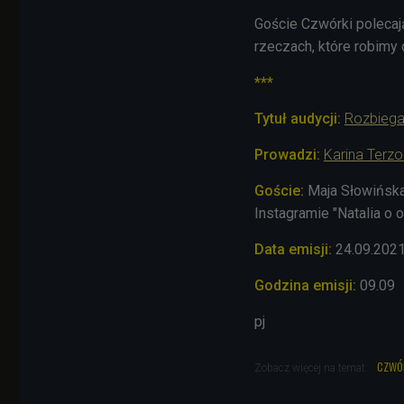
Goście Czwórki polecaj
rzeczach, które robimy d
***
Tytuł audycji:
Rozbiega
Prowadzi:
Karina Terzo
Goście:
Maja Słowińska 
Instagramie "Natalia o o
Data emisji:
24.09.202
Godzina emisji:
09.09
pj
czwó
Zobacz więcej na temat: