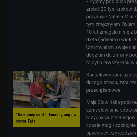
- Żyjemy pod dużą pres
zrobić 20 tys. kroków dz
przyznaje Natalia
Mialik
tym zmęczyłam. Byłam z
10 lat zmagałam się z 
dieta (jadałam o wiele z
Umartwiałam swoje ciał
doszłam do zmiany pode
to był pierwszy krok w 
Konsekwencjami uzależn
dużego stresu, zaburze
przeciążeniowe.
Maja Słowińska podkreś
uzmysłowienie sobie pr
"Kamienny sufit". Emancypacja w
rezygnacja z treningów 
sercu Tatr
czasie mogli spokojnie 
spacerach czy jeździe n