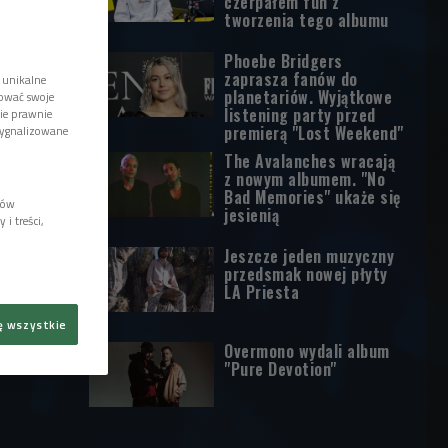
czerpałem fun z
tworzenia tego albumu
Phoebe Bridgers
zaprasza fanów do
 unikalne
planetariów. Wyjątkowe
tować swoje
listening party przed
wie prawnie
premierą "Lost Weekend"
sygnalizowane
The Avalanches wracają
z nowym albumem. "No
Bad Memories" ukaże się
lów
jesienią
i treści,
Jeszcze jeden muzyczny
przedsmak nowej płyty
LA Priesta
ę wszystkie
Overmono wydali album
"Pure Devotion"