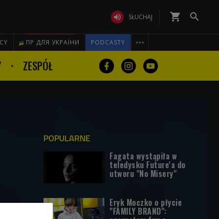
shopping_cart


SŁUCHAJ

ICY
ПР ДЛЯ УКРАЇНИ
PODCASTY
Y
ZESPÓŁ
POPULARNE
Fagata wystąpiła w
teledysku Future'a do
utworu "No Misery"
Eryk Moczko o płycie
"FAMILY BRAND":