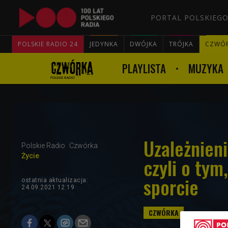
PORTAL POLSKIEGO
POLSKIE RADIO 24
JEDYNKA
DWÓJKA
TRÓJKA
CZWÓ
PLAYLISTA
MUZYKA
Uzależnien
Polskie Radio
Czwórka
Życie
czyli o tym,
sporcie
ostatnia aktualizacja:
24.09.2021 12:19