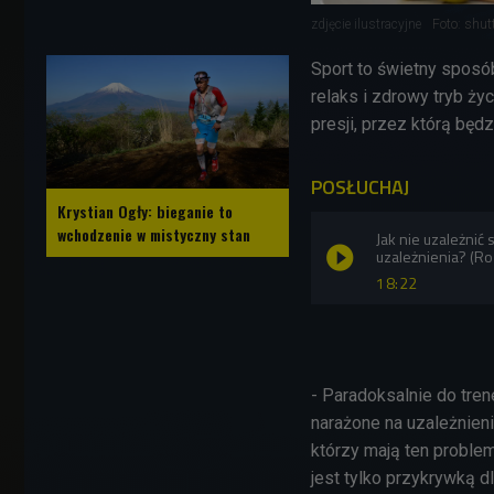
zdjęcie ilustracyjne
Foto: shut
Sport to świetny sposó
relaks i zdrowy tryb życ
presji, przez którą będz
POSŁUCHAJ
Krystian Ogły: bieganie to
wchodzenie w mistyczny stan
Jak nie uzależnić 
uzależnienia? (R
18:22
- Paradoksalnie do tren
narażone na uzależnieni
którzy mają ten problem
jest tylko przykrywką d