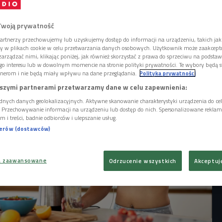
zależnienie od treningów to coraz większy
portowców amatorów. Zapominają o
Twoją prywatność
iją kolejne rekordy – intensywności treningu,
artnerzy przechowujemy lub uzyskujemy dostęp do informacji na urządzeniu, takich jak
 wagi.
ory w plikach cookie w celu przetwarzania danych osobowych. Użytkownik może zaakcep
arządzać nimi, klikając poniżej, jak również skorzystać z prawa do sprzeciwu na podsta
go interesu lub w dowolnym momencie na stronie polityki prywatności. Te wybory będą 
nerom i nie będą miały wpływu na dane przeglądania.
Polityka prywatności
szymi partnerami przetwarzamy dane w celu zapewnienia:
dnych danych geolokalizacyjnych. Aktywne skanowanie charakterystyki urządzenia do ce
i. Przechowywanie informacji na urządzeniu lub dostęp do nich. Spersonalizowane reklamy 
m i treści, badnie odbiorców i ulepszanie usług.
nerów (dostawców)
a zaawansowane
Odrzucenie wszystkich
Akceptuj