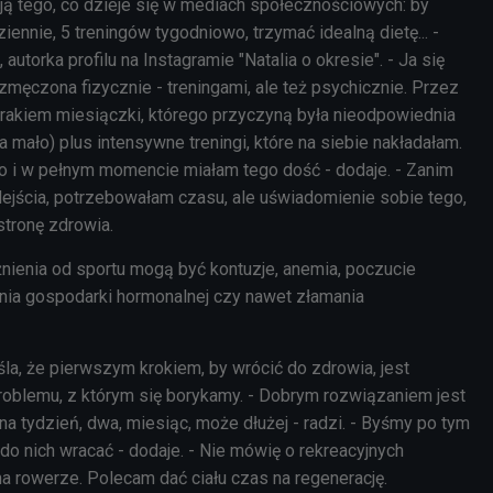
ją tego, co dzieje się w mediach społecznościowych: by
iennie, 5 treningów tygodniowo, trzymać idealną dietę... -
, autorka profilu na Instagramie "Natalia o okresie". - J
a się
męczona fizycznie - treningami, ale też psychicznie. Przez
brakiem miesiączki, którego przyczyną była nieodpowiednia
a mało) plus intensywne treningi, które na siebie nakładałam.
o i w pełnym momencie miałam tego dość - dodaje. - Zanim
jścia, potrzebowałam czasu, ale uświadomienie sobie tego,
stronę zdrowia.
ienia od sportu mogą być kontuzje, anemia, poczucie
nia gospodarki hormonalnej czy nawet złamania
la, że pierwszym krokiem, by wrócić do zdrowia, jest
oblemu, z którym się borykamy. - Dobrym rozwiązaniem jest
na tydzień, dwa, miesiąc, może dłużej - radzi. - Byśmy po tym
do nich wracać - dodaje. - Nie mówię o rekreacyjnych
a rowerze. Polecam dać ciału czas na regenerację.