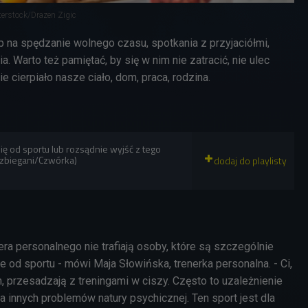
terstock/Drazen Zigic
b na spędzanie wolnego czasu, spotkania z przyjaciółmi,
ia. Warto też pamiętać, by się w nim nie zatracić, nie ulec
ie cierpiało nasze ciało, dom, praca, rodzina.
się od sportu lub rozsądnie wyjść z tego
ozbiegani/Czwórka)
era personalnego nie trafiają osoby, które są szczególnie
e od sportu - mówi Maja Słowińska, trenerka personalna. - Ci,
, przesadzają z treningami w ciszy. Często to uzależnienie
la innych problemów natury psychicznej. Ten sport jest dla