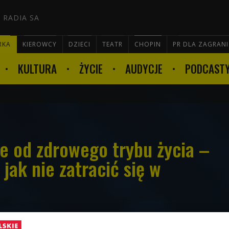
 RADIA SA
RKA
KIEROWCY
DZIECI
TEATR
CHOPIN
PR DLA ZAGRAN
KULTURA
ŻYCIE
AUDYCJE
PODCAST

ie od zdrowego trybu życia –
 jak nie zatracić się w