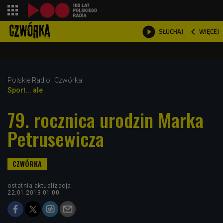
shopping_cart



WIĘCEJ
SŁUCHAJ

Polskie Radio
Czwórka
Sport... ale
79. rocznica urodzin Marka
Petrusewicza
ostatnia aktualizacja:
22.01.2013 01:00