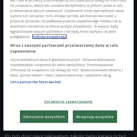
My i nasi
5
partnerzy przechowujemy lub uzyskujemy dostęp do informacji
na urządzeniu, takich jak unikalne identyfikatory w plikach cookie w celu
wynik po raz drugi bijąc rekord świata.
przetwarzania danych osobowych. Użytkownik może zaakceptować swoje
Był też wicemistrzem Europy oraz olimpijczykiem z
wybory lub zarządzać nimi, klikając poniżej, jak również skorzystać z
prawa do sprzeciwu na podstawie prawnie uzasadnionego interesu lub w
Helsinek. Na igrzyska w Melbourne i Rzymie już niestety
dowolnym momencie na stronie polityki prywatności. Te wybory będą
nie pojechał, a jednym z powodów był... nieco zbyt
sygnalizowane naszym partnerom i nie będą miały wpływu na dane
przeglądania.
Polityka prywatności
rozrywkowy jak na sportowca tryb życia. Do historii
przeszedł już jego wyczyn, z grudnia 1952 roku, kiedy to
Wraz z naszymi partnerami przetwarzamy dane w celu
zapewnienia:
postanowił zjechać na nartach... ze skoczni w Karpaczu. Tę
Użycie dokładnych danych geolokalizacyjnych. Aktywne skanowanie
szaleńczą próbę przepłacił groźną kontuzją.
charakterystyki urządzenia do celów identyfikacji. Przechowywanie
Petrusewicz był specjalistą pływania pod woda i po
informacji na urządzeniu lub dostęp do nich. Spersonalizowane reklamy i
zmianie przepisów zabraniającej tego sposobu pływania
treści, pomiar reklam i treści, badnie odbiorców i ulepszanie usług.
Lista partnerów (dostawców)
już nie odnosił tak wielkich sukcesów. W kraju wciąż jednak
był jednym z najlepszych i cieszył się wielką
popularnością. Z racji swoich dość radykalnych poglądów
Ustawienia zaawansowane
nie był jednak lubiany przez ówczesne władze sportowe i
w 1958 roku został dożywotnio zdyskwalifikowany, w
Odrzucenie wszystkich
Akceptuję wszystkie
wyniku bezpodstawnych oskarżeń po - o ironio - Zawodach
Przyjaźni w Rostocku.
Po tym dość nieoczekiwanym zakończeniu kariery przez