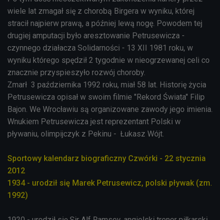
wiele lat zmagał się z chorobą Birgera w wyniku, której
stracił najpierw prawą, a później lewą nogę. Powodem tej
drugiej amputacji było aresztowanie Petrusewicza -
czynnego działacza Solidarności - 13 XII 1981 roku, w
wyniku którego spędził 2 tygodnie w nieogrzewanej celi co
znacznie przyspieszyło rozwój choroby.
Zmarł 3 października 1992 roku, miał 58 lat. Historię życia
Petrusewicza opisał w swoim filmie "Rekord Świata" Filip
Bajon. We Wrocławiu są organizowane zawody jego imienia.
Wnukiem Petrusewicza jest reprezentant Polski w
pływaniu, olimpijczyk z Pekinu - Łukasz Wójt.
Sportowy kalendarz biograficzny Czwórki - 22 stycznia
2012
1934 - urodził się Marek Petrusewicz, polski pływak (zm.
1992)
1920 - urodził się Sir Alf Ramsey, angielski trener piłkarski