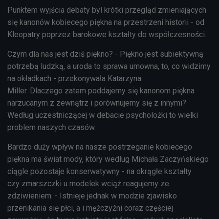
Punktem wyjścia debaty był krótki przegląd zmieniających
się kanonów kobiecego piękna na przestrzeni historii - od
Kleopatry poprzez barokowe kształty do współczesności.
Czym dla nas jest dziś piękno? - Piękno jest subiektywną
potrzebą ludzką, a uroda to sprawa umowna, to, co widzimy
na okładkach - przekonywała Katarzyna
Miller. Dlaczego zatem poddajemy się kanonom piękna
narzucanym z zewnątrz i porównujemy się z innymi?
Według uczestniczącej w debacie psycholożki to wielki
problem naszych czasów.
Bardzo duży wpływ na nasze postrzeganie kobiecego
piękna ma świat mody, który według Michała Zaczyńskiego
ciągle pozostaje konserwatywny - na okrągłe kształty
czy zmarszczki u modelek wciąż reagujemy ze
zdziwieniem. - Istnieje jednak w modzie zjawisko
przenikania się płci, a i mężczyźni coraz częściej