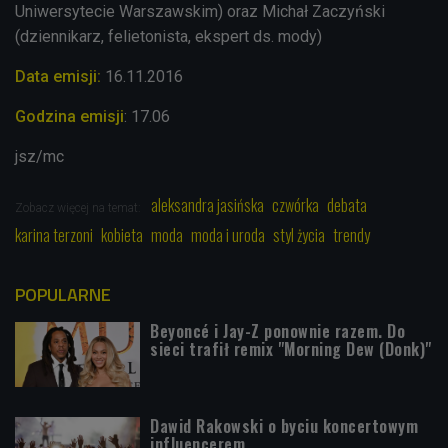
Uniwersytecie Warszawskim) oraz Michał Zaczyński
(dziennikarz, felietonista, ekspert ds. mody)
Data emisji:
16.11.2016
Godzina emisji
: 17.06
jsz/mc
aleksandra jasińska
czwórka
debata
Zobacz więcej na temat:
karina terzoni
kobieta
moda
moda i uroda
styl życia
trendy
POPULARNE
Beyoncé i Jay-Z ponownie razem. Do
sieci trafił remix "Morning Dew (Donk)"
Dawid Rakowski o byciu koncertowym
influencerem