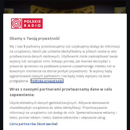
Dbamy o Twoją prywatność
My i nasi
5
partnerzy przechowujemy lub uzyskujemy dostęp do informacji
na urządzeniu, takich jak unikalne identyfikatory w plikach cookie w celu
przetwarzania danych osobowych. Użytkownik może zaakceptować swoje
wybory lub zarządzać nimi, klikając poniżej, jak również skorzystać z
prawa do sprzeciwu na podstawie prawnie uzasadnionego interesu lub w
dowolnym momencie na stronie polityki prywatności. Te wybory będą
Debata Czwórki: "Kanony Kobiecego Piękna" w warszawskim klubie
sygnalizowane naszym partnerom i nie będą miały wpływu na dane
Niebo
Foto: Czwórka
przeglądania.
Polityka prywatności
Wraz z naszymi partnerami przetwarzamy dane w celu
W dyskusji wzięła udział czwórka specjalistów: Natalia
zapewnienia:
Hatalska - analityk trendów w dziedzinie alternatywnych
Użycie dokładnych danych geolokalizacyjnych. Aktywne skanowanie
form komunikacji marketingowej, Katarzyna Miller -
charakterystyki urządzenia do celów identyfikacji. Przechowywanie
psycholożka, psychoterapeutka, felietonistka i publicystka,
informacji na urządzeniu lub dostęp do nich. Spersonalizowane reklamy i
treści, pomiar reklam i treści, badnie odbiorców i ulepszanie usług.
Anna Jupowicz-Ginalska - wykładowca PR na
Lista partnerów (dostawców)
Uniwersytecie Warszawskim oraz Michał Zaczyński -