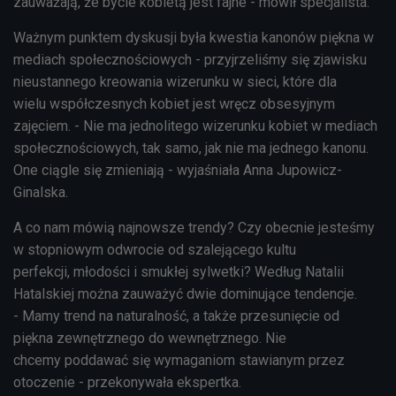
zauważają, że bycie kobietą jest fajne - mówił specjalista.
Ważnym punktem dyskusji była kwestia kanonów piękna w
mediach społecznościowych - przyjrzeliśmy się zjawisku
nieustannego kreowania wizerunku w sieci, które dla
wielu współczesnych kobiet jest wręcz obsesyjnym
zajęciem. - Nie ma jednolitego wizerunku kobiet w mediach
społecznościowych, tak samo, jak nie ma jednego kanonu.
One ciągle się zmieniają - wyjaśniała Anna Jupowicz-
Ginalska.
A co nam mówią najnowsze trendy? Czy obecnie jesteśmy
w stopniowym odwrocie od szalejącego kultu
perfekcji, młodości i smukłej sylwetki? Według Natalii
Hatalskiej można zauważyć dwie dominujące tendencje.
- Mamy trend na naturalność, a także przesunięcie od
piękna zewnętrznego do wewnętrznego. Nie
chcemy poddawać się wymaganiom stawianym przez
otoczenie - przekonywała ekspertka.