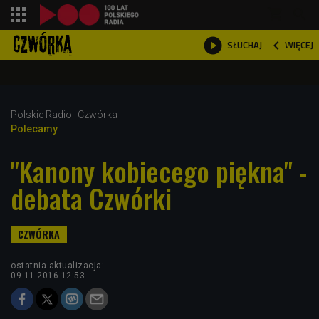
shopping_cart



WIĘCEJ
SŁUCHAJ

Polskie Radio
Czwórka
Polecamy
"Kanony kobiecego piękna" -
debata Czwórki
ostatnia aktualizacja:
09.11.2016 12:53