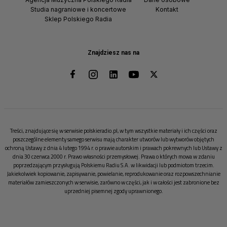
Studia nagraniowe i koncertowe
Kontakt
Sklep Polskiego Radia
Znajdziesz nas na
Treści, znajdujące się w serwisie polskieradio.pl, w tym wszystkie materiały i ich części oraz
poszczególne elementy samego serwisu mają charakter utworów lub wytworów objętych
ochroną Ustawy z dnia 4 lutego 1994 r. o prawie autorskim i prawach pokrewnych lub Ustawy z
dnia 30 czerwca 2000 r. Prawo własności przemysłowej. Prawa o których mowa w zdaniu
poprzedzającym przysługują Polskiemu Radiu S.A. w likwidacji lub podmiotom trzecim.
Jakiekolwiek kopiowanie, zapisywanie, powielanie, reprodukowanie oraz rozpowszechnianie
materiałów zamieszczonych w serwisie, zarówno w części, jak i w całości jest zabronione bez
uprzedniej pisemnej zgody uprawnionego.