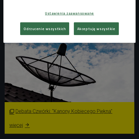
dziennikarz, felietonista, ekspert ds. mody.
Debatę prowadziły
Karina Terzoni
i
Aleksandra Jasińska
.
Ustawienia zaawansowane
GALERIA
Odrzucenie wszystkich
Akceptuję wszystkie
Debata Czwórki: "Kanony Kobiecego Piękna"

więcej
