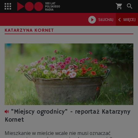
shopping_cart



SŁUCHAJ
WIĘCEJ

KATARZYNA KORNET
"Miejscy ogrodnicy" - reportaż Katarzyny
Kornet
Mieszkanie w mieście wcale nie musi oznaczać