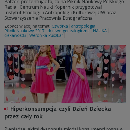
Patzer, prezentując to, co na Piknik Naukowy Polskiego
Radia i Centrum Nauki Kopernik przygotował
Instytut Etnologii i Antropologii Kulturowej UW oraz
Stowarzyszenie Pracownia Etnograficzna.
Zobacz więcej na temat:
Czwórka
antropologia
Piknik Naukowy 2017
drzewo genealogiczne
NAUKA
ciekawostki
Weronika Puszkar
Hiperkonsumpcja czyli Dzień Dziecka
przez cały rok
Pieniądze jakimi dysponują młodzi konsumenci rosną w