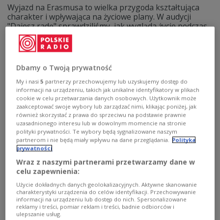
Wyjazd na Erasmusa to wielka przygoda kształtująca
charakter i wpływająca na życiowe plany. W audycji
"Dajesz radę" sprawdziliśmy, jak wygląda życie podczas
wymiany studenckiej w Paryżu.
Zobacz więcej na temat:
Czwórka
Erasmus
studia
STYL ŻYCIA
Dbamy o Twoją prywatność
My i nasi
5
partnerzy przechowujemy lub uzyskujemy dostęp do
informacji na urządzeniu, takich jak unikalne identyfikatory w plikach
cookie w celu przetwarzania danych osobowych. Użytkownik może
zaakceptować swoje wybory lub zarządzać nimi, klikając poniżej, jak
również skorzystać z prawa do sprzeciwu na podstawie prawnie
uzasadnionego interesu lub w dowolnym momencie na stronie
polityki prywatności. Te wybory będą sygnalizowane naszym
partnerom i nie będą miały wpływu na dane przeglądania.
Polityka
prywatności
Wraz z naszymi partnerami przetwarzamy dane w
celu zapewnienia:
Język polski. Jak uczą się go
Użycie dokładnych danych geolokalizacyjnych. Aktywne skanowanie
charakterystyki urządzenia do celów identyfikacji. Przechowywanie
cudzoziemcy?
informacji na urządzeniu lub dostęp do nich. Spersonalizowane
reklamy i treści, pomiar reklam i treści, badnie odbiorców i
"Stół z powyłamywanymi nogami" czy "w czasie suszy
ulepszanie usług.