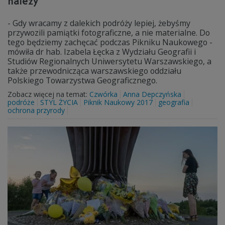
należy
- Gdy wracamy z dalekich podróży lepiej, żebyśmy
przywozili pamiątki fotograficzne, a nie materialne. Do
tego będziemy zachęcać podczas Pikniku Naukowego -
mówiła dr hab. Izabela Łęcka z Wydziału Geografii i
Studiów Regionalnych Uniwersytetu Warszawskiego, a
także przewodnicząca warszawskiego oddziału
Polskiego Towarzystwa Geograficznego.
Zobacz więcej na temat:
Czwórka
Anna Depczyńska
podróże
STYL ŻYCIA
Piknik Naukowy 2017
geografia
ochrona przyrody