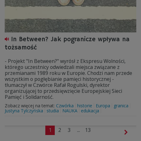
In Between? Jak pogranicze wpływa na
tożsamość
- Projekt "In Between?" wyrósł z Ekspresu Wolności,
którego uczestnicy odwiedzali miejsca związane z
przemianami 1989 roku w Europie. Chodzi nam przede
wszystkim o pogłębianie pamięci historycznej -
tłumaczył w Czwórce Rafał Rogulski, dyrektor
organizującej to przedsięwzięcie Europejskiej Sieci
Pamięć i Solidarność.
Zobacz więcej na temat:
Czwórka
historie
Europa
granica
Justyna Tylczyńska
studia
NAUKA
edukacja
1
2
3
...
13