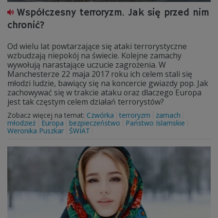
Współczesny terroryzm. Jak się przed nim
chronić?
Od wielu lat powtarzające się ataki terrorystyczne
wzbudzają niepokój na świecie. Kolejne zamachy
wywołują narastające uczucie zagrożenia. W
Manchesterze 22 maja 2017 roku ich celem stali się
młodzi ludzie, bawiący się na koncercie gwiazdy pop. Jak
zachowywać się w trakcie ataku oraz dlaczego Europa
jest tak częstym celem działań terrorystów?
Zobacz więcej na temat:
Czwórka
terroryzm
zamach
młodzież
Europa
bezpieczeństwo
Państwo Islamskie
Weronika Puszkar
ŚWIAT