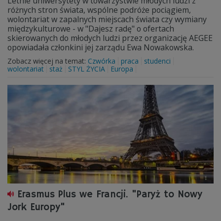
Letnie uniwersytety w towarzystwie młodych ludzi z
różnych stron świata, wspólne podróże pociągiem,
wolontariat w zapalnych miejscach świata czy wymiany
międzykulturowe - w "Dajesz radę" o ofertach
skierowanych do młodych ludzi przez organizację AEGEE
opowiadała członkini jej zarządu Ewa Nowakowska.
Zobacz więcej na temat:
Czwórka
praca
studenci
wolontariat
staż
STYL ŻYCIA
Europa
Erasmus Plus we Francji. "Paryż to Nowy
Jork Europy"