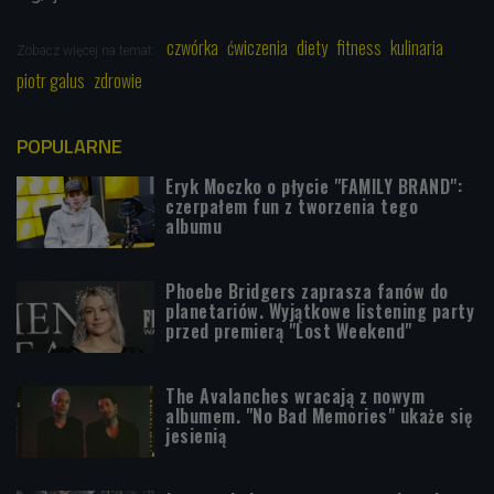
czwórka
ćwiczenia
diety
fitness
kulinaria
Zobacz więcej na temat:
piotr galus
zdrowie
POPULARNE
Eryk Moczko o płycie "FAMILY BRAND":
czerpałem fun z tworzenia tego
albumu
Phoebe Bridgers zaprasza fanów do
planetariów. Wyjątkowe listening party
przed premierą "Lost Weekend"
The Avalanches wracają z nowym
albumem. "No Bad Memories" ukaże się
jesienią