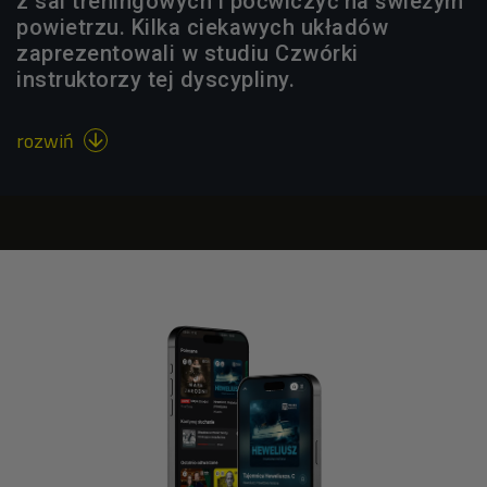
z sal treningowych i poćwiczyć na świeżym
powietrzu. Kilka ciekawych układów
zaprezentowali w studiu Czwórki
instruktorzy tej dyscypliny.
rozwiń
