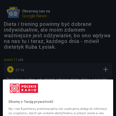
Obserwuj nas na
Google News
Dieta i trening powinny być dobrane
indywidualnie, ale moim zdaniem
ważniejsze jest odżywianie, bo ono wpływa
na nas tu i teraz, każdego dnia - mówił
dietetyk Kuba Łysiak.
1 plik
AUDIO


21'16
Dietetycy radzą, jak ułożyć zdrową dietę, która uzupełni
trening (Czwórka/4 bieg)
Dbamy o Twoją prywatność
My i nasi
5
partnerzy przechowujemy lub uzyskujemy dostęp do informacji
na urządzeniu, takich jak unikalne identyfikatory w plikach cookie w celu