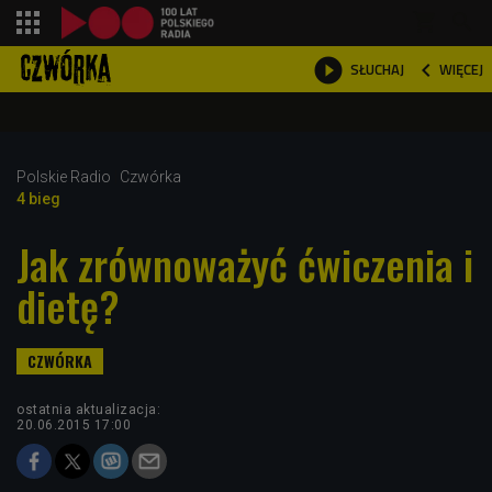
shopping_cart



WIĘCEJ
SŁUCHAJ

Polskie Radio
Czwórka
4 bieg
Jak zrównoważyć ćwiczenia i
dietę?
ostatnia aktualizacja:
20.06.2015 17:00