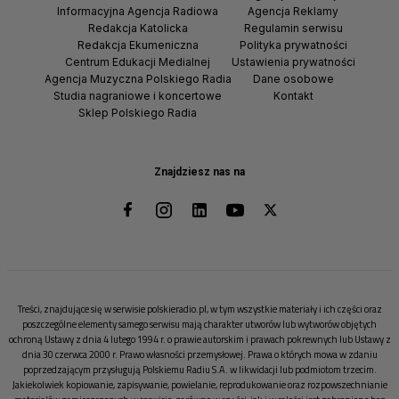
Informacyjna Agencja Radiowa
Agencja Reklamy
Redakcja Katolicka
Regulamin serwisu
Redakcja Ekumeniczna
Polityka prywatności
Centrum Edukacji Medialnej
Ustawienia prywatności
Agencja Muzyczna Polskiego Radia
Dane osobowe
Studia nagraniowe i koncertowe
Kontakt
Sklep Polskiego Radia
Znajdziesz nas na
Treści, znajdujące się w serwisie polskieradio.pl, w tym wszystkie materiały i ich części oraz
poszczególne elementy samego serwisu mają charakter utworów lub wytworów objętych
ochroną Ustawy z dnia 4 lutego 1994 r. o prawie autorskim i prawach pokrewnych lub Ustawy z
dnia 30 czerwca 2000 r. Prawo własności przemysłowej. Prawa o których mowa w zdaniu
poprzedzającym przysługują Polskiemu Radiu S.A. w likwidacji lub podmiotom trzecim.
Jakiekolwiek kopiowanie, zapisywanie, powielanie, reprodukowanie oraz rozpowszechnianie