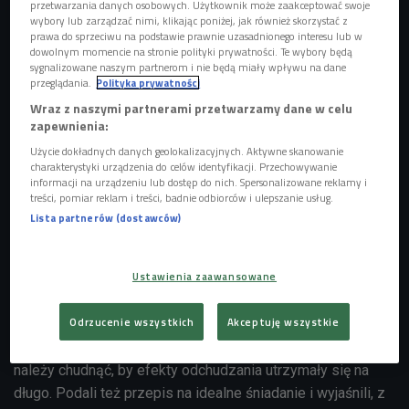
przetwarzania danych osobowych. Użytkownik może zaakceptować swoje
wybory lub zarządzać nimi, klikając poniżej, jak również skorzystać z
prawa do sprzeciwu na podstawie prawnie uzasadnionego interesu lub w
dowolnym momencie na stronie polityki prywatności. Te wybory będą
sygnalizowane naszym partnerom i nie będą miały wpływu na dane
przeglądania.
Polityka prywatności
Wraz z naszymi partnerami przetwarzamy dane w celu
zapewnienia:
Użycie dokładnych danych geolokalizacyjnych. Aktywne skanowanie
charakterystyki urządzenia do celów identyfikacji. Przechowywanie
W walce o zdrową sylwetkę same ćwiczenia nie wystarczą - trzeba też dobrze
informacji na urządzeniu lub dostęp do nich. Spersonalizowane reklamy i
się odżywiać!
Foto: Glow Images/East News
treści, pomiar reklam i treści, badnie odbiorców i ulepszanie usług.
Lista partnerów (dostawców)
Z kolei dietetyczka Dagmara Kochańska przestrzegała
przed dietami znalezionymi w internecie: - Jeśli przez dwa
tygodnie będziemy jeść np. tylko jajka i twaróg, to pewnie
Ustawienia zaawansowane
schudniemy, ale te kilogramy wrócą. My udowadniamy, że
zdrowa dieta nie musi być niesmaczna ani droga.
Odrzucenie wszystkich
Akceptuję wszystkie
Goście audycji wyjaśniali też, ile kilogramów tygodniowo
należy chudnąć, by efekty odchudzania utrzymały się na
długo. Podali też przepis na idealne śniadanie i wyjaśnili, z