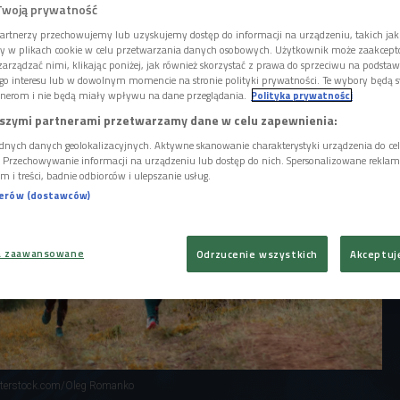
aktywnych fizycznie. W zależności od
Twoją prywatność
y powrót do sportu i pełnej sprawności po
artnerzy przechowujemy lub uzyskujemy dostęp do informacji na urządzeniu, takich jak
dywidualna.
ory w plikach cookie w celu przetwarzania danych osobowych. Użytkownik może zaakcep
arządzać nimi, klikając poniżej, jak również skorzystać z prawa do sprzeciwu na podsta
go interesu lub w dowolnym momencie na stronie polityki prywatności. Te wybory będą 
nerom i nie będą miały wpływu na dane przeglądania.
Polityka prywatności
szymi partnerami przetwarzamy dane w celu zapewnienia:
dnych danych geolokalizacyjnych. Aktywne skanowanie charakterystyki urządzenia do ce
i. Przechowywanie informacji na urządzeniu lub dostęp do nich. Spersonalizowane reklamy 
m i treści, badnie odbiorców i ulepszanie usług.
nerów (dostawców)
a zaawansowane
Odrzucenie wszystkich
Akceptuj
tterstock.com/Oleg Romanko