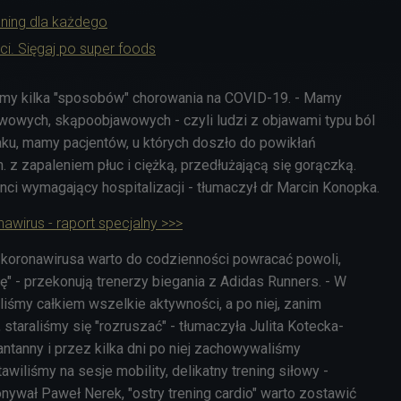
rening dla każdego
ci. Sięgaj po super foods
amy kilka "sposobów" chorowania na COVID-19. - Mamy
wowych, skąpoobjawowych - czyli ludzi z objawami typu ból
aku, mamy pacjentów, u których doszło do powikłań
. z zapaleniem płuc i ciężką, przedłużającą się gorączką.
nci wymagający hospitalizacji - tłumaczył dr Marcin Konopka.
awirus - raport specjalny >>>
koronawirusa warto do codzienności powracać powoli,
łę" - przekonują trenerzy biegania z Adidas Runners. - W
liśmy całkiem wszelkie aktywności, a po niej, zanim
 staraliśmy się "rozruszać" - tłumaczyła Julita Kotecka-
ntanny i przez kilka dni po niej zachowywaliśmy
wiliśmy na sesje mobility, delikatny trening siłowy -
onywał Paweł Nerek, "ostry trening cardio" warto zostawić