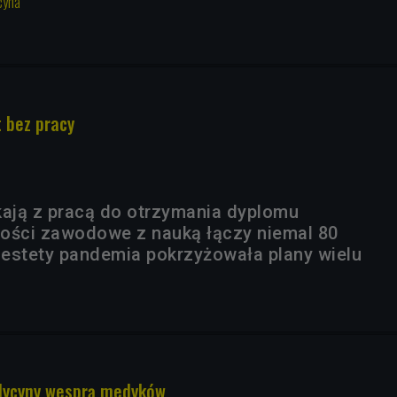
cyna
t bez pracy
kają z pracą do otrzymania dyplomu
ości zawodowe z nauką łączy niemal 80
Niestety pandemia pokrzyżowała plany wielu
dycyny wesprą medyków