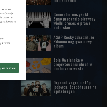
influencerem
 unikalne
tować swoje
Generator muzyki AI
wie prawnie
Suno przegrało pierwszy
sygnalizowane
wielki proces o prawa
autorskie
A$AP Rocky zdradził, że
lów
Rihanna nagrywa nowy
i treści,
album
Zoja Owsiańska o
projektowaniu ubrań w
duchu zero waste
ę wszystkie
Organek zagra u stóp
lodowca. Zespół rusza na
Spitsbergen