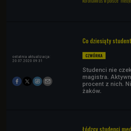
koronawirus w polsce
medy
Co dziesiąty studen
ostatnia aktualizacja:
20.07.2020 09:31
Studenci nie cze
magistra. Aktywn
procent z nich. 
żaków.
Łódzcy studenci me