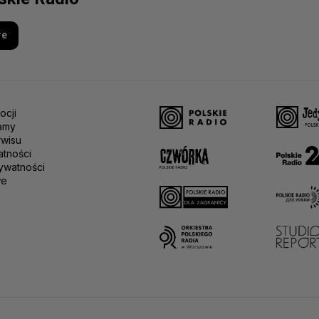
re
ocji
amy
rwisu
atności
ywatności
we