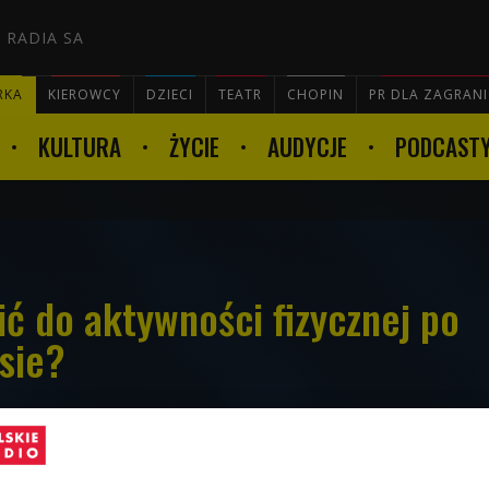
 RADIA SA
RKA
KIEROWCY
DZIECI
TEATR
CHOPIN
PR DLA ZAGRAN
KULTURA
ŻYCIE
AUDYCJE
PODCAST

ć do aktywności fizycznej po
sie?
 koronawirusem dotyczy niestety także