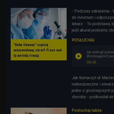
- Podczas zakażenia - t
do minimum i odpoczywać
lekarz. - To podstawa, 
jeśli akurat jesteśmy c
POSŁUCHAJ
"Hełm tlenowy" częścią
antycovidowej zbroi? Prace nad
Jak uniknąć poko
tą metodą trwają
(Rozbiegani/Czw
06:56
Jak tłumaczył dr Marci
niebezpieczne i stwarz
jedno z groźniejszych 
choroby - podkreślał ek
Posłuchaj także: