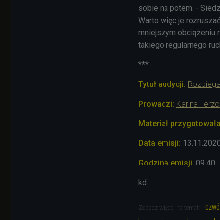
sobie na potem. - Sied
Warto więc je rozruszać
mniejszym obciążeniu ni
takiego regularnego ru
***
Tytuł audycji:
Rozbiega
Prowadzi:
Karina Terzo
Materiał przygotowała
Data emisji:
13.11.202
Godzina emisji:
09.40
kd
czwó
Zobacz więcej na temat: