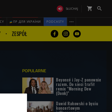
shopping_cart


SŁUCHAJ

ICY
ПР ДЛЯ УКРАЇНИ
PODCASTY
Y
ZESPÓŁ
POPULARNE
Beyoncé i Jay-Z ponownie
razem. Do sieci trafił
remix "Morning Dew
(Donk)"
Dawid Rakowski o byciu
koncertowym