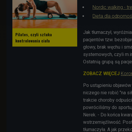
Nordic walking - t
Dieta dla odpornoś
Jak tłumaczył, wyróżni
Pilates, czyli sztuka
pacjentów tzw. bezobja
kontrolowania ciała
głowy, brak węchu i sm
systemowych, czyli m.in
Ostatnią grupą są pacje
ZOBACZ WIĘCEJ
Koron
Po ustąpieniu objawów 
niczego nie robić "na si
trakcie choroby odpuści
powróciliśmy do sportu,
Nerek. - Do końca kwara
wstrzemięźliwość. Posta
tłumaczyła. A jak przek