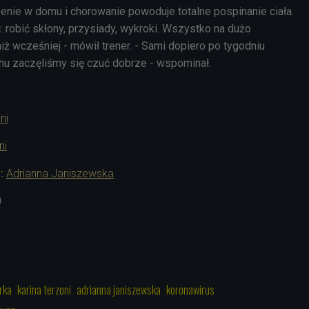
zenie w domu i chorowanie powoduje totalne pospinanie ciała.
: robić skłony, przysiady, wykroki. Wszystko na dużo
ż wcześniej - mówił trener. - Sami dopiero po tygodniu
chu zaczęliśmy się czuć dobrze - wspominał.
ni
ni
:
Adrianna Janiszewska
0
rka
karina terzoni
adrianna janiszewska
koronawirus