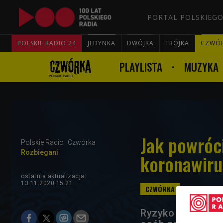
PORTAL POLSKIEGO
POLSKIE RADIO 24
JEDYNKA
DWÓJKA
TRÓJKA
CZWÓ
PLAYLISTA
MUZYKA
Jak powróci
Polskie Radio
Czwórka
Rozbiegani
koronawiru
ostatnia aktualizacja:
13.11.2020 15:21
Ryzyko zakażenia