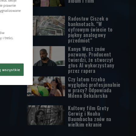
album i film
tować swoje
wie prawnie
sygnalizowane
Radosław Ciszek o
banknotach. "W
cyfrowym świecie to
lów
piękny analogowy
i treści,
przedmiot"
Kanye West znów
pozwany. Producent
twierdzi, że stworzył
głos AI wykorzystany
ę wszystkie
przez rapera
Czy latem trzeba
wyglądać profesjonalnie
w pracy? Odpowiada
Milena Bekalarska
Kultowy film Grety
Gerwig i Noaha
Baumbacha znów na
wielkim ekranie