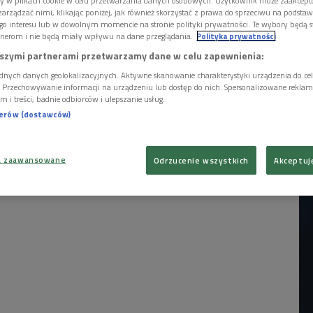
ory w plikach cookie w celu przetwarzania danych osobowych. Użytkownik może zaakcep
arządzać nimi, klikając poniżej, jak również skorzystać z prawa do sprzeciwu na podsta
go interesu lub w dowolnym momencie na stronie polityki prywatności. Te wybory będą 
nerom i nie będą miały wpływu na dane przeglądania.
Polityka prywatności
szymi partnerami przetwarzamy dane w celu zapewnienia:
dnych danych geolokalizacyjnych. Aktywne skanowanie charakterystyki urządzenia do ce
i. Przechowywanie informacji na urządzeniu lub dostęp do nich. Spersonalizowane reklamy 
m i treści, badnie odbiorców i ulepszanie usług.
nerów (dostawców)
a zaawansowane
Odrzucenie wszystkich
Akceptuj