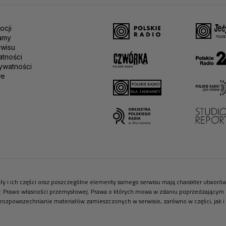
ocji
amy
rwisu
atności
ywatności
we
riały i ich części oraz poszczególne elementy samego serwisu mają charakter utwor
r. Prawo własności przemysłowej. Prawa o których mowa w zdaniu poprzedzającym pr
 rozpowszechnianie materiałów zamieszczonych w serwisie, zarówno w części, jak i