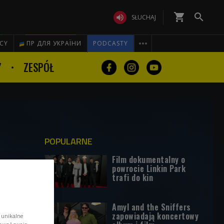
shopping_cart


SŁUCHAJ

ICY
ПР ДЛЯ УКРАЇНИ
PODCASTY
Y
ZESPÓŁ
POPULARNE
Film dokumentalny o
powrocie Linkin Park
trafi do kin
Amyl and the Sniffers
zapowiadają koncertowy
 unikalne