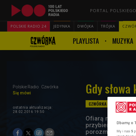
PORTAL POLSKIEGO
POLSKIE RADIO 24
JEDYNKA
DWÓJKA
TRÓJKA
CZWÓ
PLAYLISTA
MUZYKA
Gdy słowa k
Polskie Radio
Czwórka
Się mówi
ostatnia aktualizacja:
28.02.2016 19:50
Ofiarą molestowa
Dbamy o 
przybiera bardzo
porozmawiamy w 
My i nasi
5
p