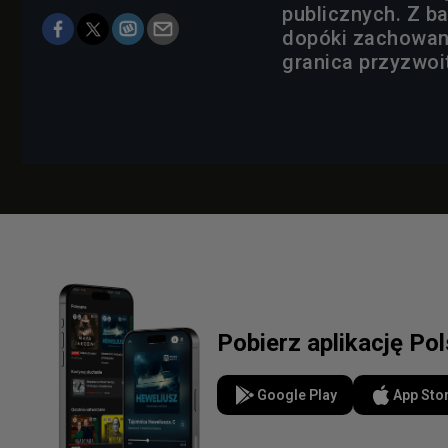
publicznych. Z b
dopóki zachowani
granica przyzwoit
Pobierz aplikację Po
Google Play
App Sto