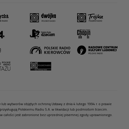
ów lub wytworów objętych ochroną Ustawy z dnia 4 lutego 1994 r. o prawie
zysługują Polskiemu Radiu S.A. w likwidacji lub podmiotom trzecim.
 w całości jest zabronione bez uprzedniej pisemnej zgody uprawnionego.