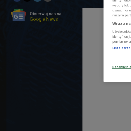
identyfikat
wybory lub z
uzasadnione
Obserwuj nas na
naszym part
Google News
Wraz z na
Użycie dokła
identyfikacj
pomiar rekla
Lista part
Ustawieni