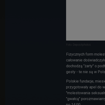
Foto: Depositphotos
Fizycznych form molesto
całowanie doświadczyło
dochodzą "żarty" o pod
gesty - te nie są w Pols
Polskie fundacje, miesię
przygotowały apel do wł
"molestowania seksual
"gwałcą" porozmawiamy
po 14.00.