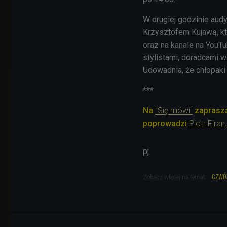
W drugiej godzinie aud
Krzysztofem Kujawą, k
oraz na kanale na YouT
stylistami, doradcami 
Udowadnia, że chłopaki 
***
Na
"Się mówi"
zaprasza
poprowadzi
Piotr Firan
.
pj
czwó
Zobacz więcej na temat: