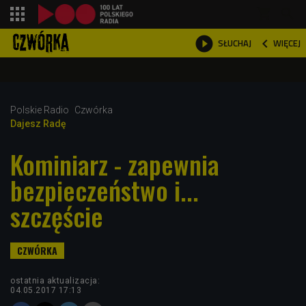
shopping_cart



WIĘCEJ
SŁUCHAJ

Polskie Radio
Czwórka
Dajesz Radę
Kominiarz - zapewnia
bezpieczeństwo i...
szczęście
ostatnia aktualizacja:
04.05.2017 17:13