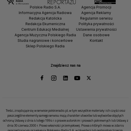
Polskie Radio S.A.
Agencja Promocji
Informacyjna Agencja Radiowa
Agencja Reklamy
Redakcja Katolicka
Regulamin serwisu
Redakcja Ekumeniczna
Polityka prywatności
Centrum Edukacji Medialnej
Ustawienia prywatności
Agencja Muzyczna Polskiego Radia
Dane osobowe
Studia nagraniowe i koncertowe
Kontakt
Sklep Polskiego Radia
Znajdziesz nas na
Treści, znajdujące się w serwisie polskieradio.pl, w tym wszystkie materiały i ich części oraz
poszczególne elementy samego serwisu mają charakter utworów lub wytworów objętych
ochroną Ustawy z dnia 4 lutego 1994 r. o prawie autorskim i prawach pokrewnych lub Ustawy z
dnia 30 czerwca 2000 r. Prawo własności przemysłowej. Prawa o których mowa w zdaniu
poprzedzającym przysługują Polskiemu Radiu S.A. w likwidacji lub podmiotom trzecim.