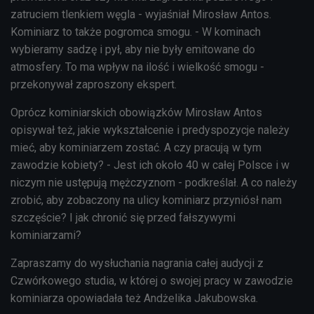
zatruciem tlenkiem węgla - wyjaśniał Mirosław Antos.
Kominiarz to także pogromca smogu. - W kominach
wybieramy sadzę i pył, aby nie były emitowane do
atmosfery. To ma wpływ na ilość i wielkość smogu -
przekonywał zaproszony ekspert.
Oprócz kominiarskich obowiązków Mirosław Antos
opisywał też, jakie wykształcenie i predyspozycje należy
mieć, aby kominiarzem zostać. A czy pracują w tym
zawodzie kobiety? - Jest ich około 40 w całej Polsce i w
niczym nie ustępują mężczyznom - podkreślał. A co należy
zrobić, aby zobaczony na ulicy kominiarz przyniósł nam
szczęście? I jak chronić się przed fałszywymi
kominiarzami?
Zapraszamy do wysłuchania nagrania całej audycji z
Czwórkowego studia, w której o swojej pracy w zawodzie
kominiarza opowiadała też Andżelika Jakubowska.