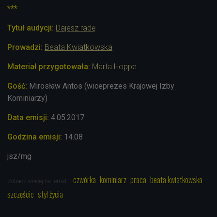
***
Tytuł audycji:
Dajesz radę
Prowadzi:
Beata Kwiatkowska
Materiał przygotowała:
Marta Hoppe
Gość:
Mirosław Antos (wiceprezes Krajowej Izby
Kominiarzy)
Data emisji:
4.05.2017
Godzina emisji:
14.08
jsz/mg
czwórka
kominiarz
praca
beata kwiatkowska
Zobacz więcej na temat:
szczęście
styl życia