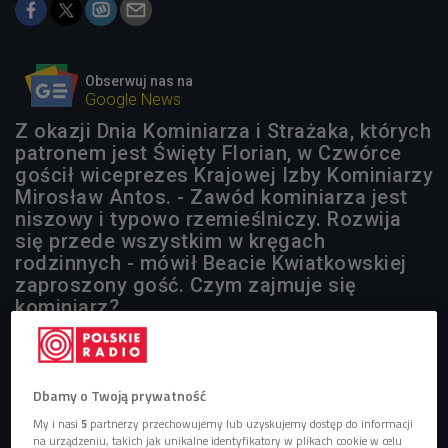
Obserwuj nas na
Google News
Z okazji Dnia Kominiarza i Strażaka, których
patronem jest Święty Florian, w Czwórce
gościł wiceprezes Krajowej Izby Kominiarzy
Mirosław Antos. - Zawód kominiarza jest
niszowy i typowo rzemieślniczy. Rozwija
się przede wszystkim w kręgach
rodzinnych - mówił Beacie Kwiatkowskiej
zaproszony gość. Czym zajmuje się
kominiarz?
1 plik
AUDIO


Dbamy o Twoją prywatność
23'18
My i nasi
5
partnerzy przechowujemy lub uzyskujemy dostęp do informacji
O zawodzie kominiarza opowiada Mirosław Antos,
na urządzeniu, takich jak unikalne identyfikatory w plikach cookie w celu