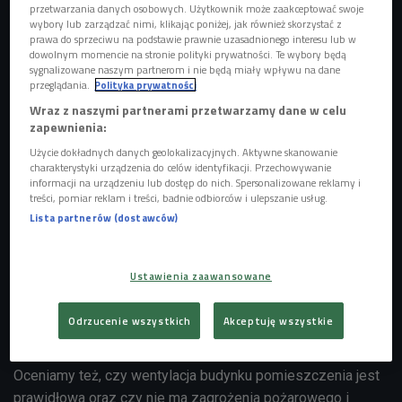
wiceprezes Krajowej Izby Kominiarzy (Dajesz
przetwarzania danych osobowych. Użytkownik może zaakceptować swoje
radę/Czwórka)
wybory lub zarządzać nimi, klikając poniżej, jak również skorzystać z
prawa do sprzeciwu na podstawie prawnie uzasadnionego interesu lub w
dowolnym momencie na stronie polityki prywatności. Te wybory będą
sygnalizowane naszym partnerom i nie będą miały wpływu na dane
przeglądania.
Polityka prywatności
Wraz z naszymi partnerami przetwarzamy dane w celu
zapewnienia:
Użycie dokładnych danych geolokalizacyjnych. Aktywne skanowanie
charakterystyki urządzenia do celów identyfikacji. Przechowywanie
informacji na urządzeniu lub dostęp do nich. Spersonalizowane reklamy i
treści, pomiar reklam i treści, badnie odbiorców i ulepszanie usług.
Lista partnerów (dostawców)
Ustawienia zaawansowane
Kominiarz Mirosław Antos i Beata Kwiatkowska w Czwórce
Foto: Czwórka
Odrzucenie wszystkich
Akceptuję wszystkie
- Przede wszystkim czyścimy przewody kominowe,
spalinowe i wentylacyjne oraz zajmujemy się ich kontrolą.
Oceniamy też, czy wentylacja budynku pomieszczenia jest
prawidłowa oraz czy nie ma zagrożenia pożarowego i