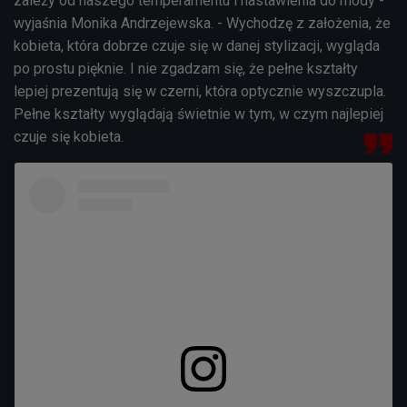
zależy od naszego temperamentu i nastawienia do mody -
wyjaśnia Monika Andrzejewska. - Wychodzę z założenia, że
kobieta, która dobrze czuje się w danej stylizacji, wygląda
po prostu pięknie. I nie zgadzam się, że pełne kształty
lepiej prezentują się w czerni, która optycznie wyszczupla.
Pełne kształty wyglądają świetnie w tym, w czym najlepiej
czuje się kobieta.