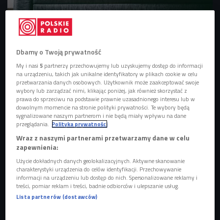
zdj. ilustracyjne
Foto: Yulia Grigoryeva/Shutterstock.com
Dbamy o Twoją prywatność
My i nasi
5
partnerzy przechowujemy lub uzyskujemy dostęp do informacji
na urządzeniu, takich jak unikalne identyfikatory w plikach cookie w celu
przetwarzania danych osobowych. Użytkownik może zaakceptować swoje
wybory lub zarządzać nimi, klikając poniżej, jak również skorzystać z
prawa do sprzeciwu na podstawie prawnie uzasadnionego interesu lub w
dowolnym momencie na stronie polityki prywatności. Te wybory będą
sygnalizowane naszym partnerom i nie będą miały wpływu na dane
przeglądania.
Polityka prywatności
Wraz z naszymi partnerami przetwarzamy dane w celu
zapewnienia:
Użycie dokładnych danych geolokalizacyjnych. Aktywne skanowanie
Broń sufrażystek. Krótka historia szminki
charakterystyki urządzenia do celów identyfikacji. Przechowywanie
informacji na urządzeniu lub dostęp do nich. Spersonalizowane reklamy i
treści, pomiar reklam i treści, badnie odbiorców i ulepszanie usług.
Manekiny w sklepach lansują nierealne wzorce piękna.
Lista partnerów (dostawców)
Gdyby taki manekin był prawdziwą kobietą, miałby poważną