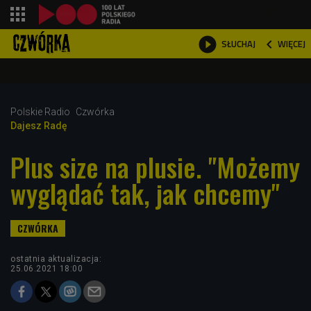
shopping_cart



WIĘCEJ
SŁUCHAJ

Polskie Radio
Czwórka
Dajesz Radę
Plus size na plusie. "Możemy
wyglądać tak, jak chcemy"
ostatnia aktualizacja:
25.06.2021 18:00