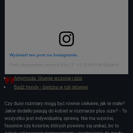
Wyświetl ten post na Instagramie.
Post udostępniony przez A S H L E Y G R A H A M (@ashleygraham)
Antymoda. Grunge wczoraj i dziś
Bądź trendy - bielizna w roli głównej
Czy duże rozmiary mogą być równie ciekawe, jak te małe?
Jakie dodatki pasują do kobiet w rozmiarze plus size? - To
wszystko jest indywidualną sprawą. Nie ma wzorów,
fasonów czy kolorów, których powinno się unikać, bo to