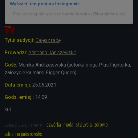
Wyświetl ten post na Instagramie.
Post udostępniony przez barbie ferreira (@barbieferreira)
***
Tytuł audycji:
Dajesz radę
Prowadzi
:
Adrianna Janiszewska
Gość:
Monika Andrzejewska (autorka bloga Plus Fighterka,
założycielka marki Bigger Queen)
Data emisji:
25.06.2021
Godz. emisji:
14.09
kul
czwórka
moda
styl życia
zdrowie
Zobacz więcej na temat:
adrianna janiszewska