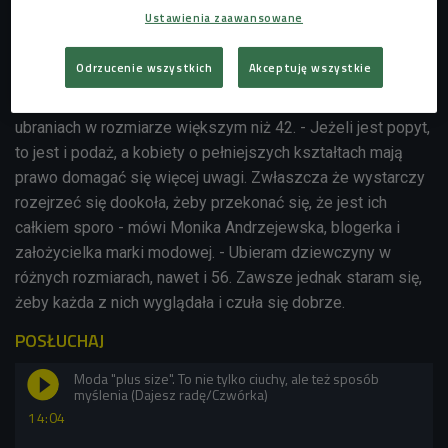
niedowagę i problemy zdrowotne. Dlatego w
pokazach
Ustawienia zaawansowane
najważniejszych projektantów "chodzi" coraz więcej
modelek plus size.
Kobiety o obfitszych kształtach
Odrzucenie wszystkich
Akceptuję wszystkie
pojawiają się również na billboardach i w sesjach
zdjęciowych.
Przybywa także firm specjalizujących się w
ubraniach w rozmiarze większym niż 42. - Jeżeli jest popyt,
to jest i podaż, a kobiety o pełniejszych kształtach mają
prawo domagać się więcej uwagi. Zwłaszcza że wystarczy
rozejrzeć się dookoła, żeby przekonać się, że jest ich
całkiem sporo - mówi
Monika Andrzejewska, blogerka i
założycielka marki modowej. - Ubieram dziewczyny w
różnych rozmiarach, nawet i 56. Zawsze jednak staram się,
żeby każda z nich wyglądała i czuła się dobrze.
POSŁUCHAJ
Moda "plus size". To nie tylko ciuchy, ale też sposób
myślenia (Dajesz radę/Czwórka)
14:04