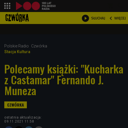
shopping_cart



WIĘCEJ
SŁUCHAJ

Polskie Radio
Czwórka
Stacja Kultura
Polecamy książki: "Kucharka
z Castamar" Fernando J.
Muneza
ostatnia aktualizacja:
09.11.2021 11:58