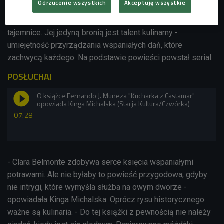
Odrzucenie wszystkich
Akceptuję wszystkie
Belmonte musi walczyć o swój los w męskim świecie
zdominowanym przez arystokratyczne intrygi, zdrady i
tajemnice. Jej jedyną bronią jest talent kulinarny -
umiejętność przyrządzania wspaniałych dań, które
zachwycą każdego. Na podstawie powieści powstał serial.
POSŁUCHAJ
O książce Fernando J. Muneza "Kucharka z Castamar"
opowiada Kinga Michalska (Stacja Kultura/Czwórka)
07:28
- Clara Belmonte zdobywa serce księcia wspaniałymi
potrawami. Ale nie byłaby to powieść przygodowa, gdyby
nie intrygi, które wymyśla służba na owym dworze -
opowiadała Kinga Michalska. Oprócz rysu historycznego
ważne są kulinaria. - Do tej książki z pewnością nie należy