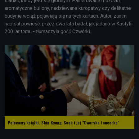
siadać, kiedy jest się głodnym. Panierowane móżdżki,
aromatyczne buliony, nadziewane kuropatwy czy delikatne
budynie wciąż pojawiają się na tych kartach. Autor, zanim
napisał powieść, przez dwa lata badał, jak jadano w Kastylii
200 lat temu - tłumaczyła gość Czwórki.
Polecamy książki. Shin Kyung-Sook i jej "Dworska tancerka"