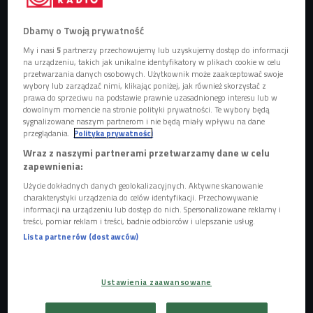
Dbamy o Twoją prywatność
My i nasi
5
partnerzy przechowujemy lub uzyskujemy dostęp do informacji
zdjęcie ilustracyjne
Foto: Nejron Photo/Shutterstock.com
na urządzeniu, takich jak unikalne identyfikatory w plikach cookie w celu
przetwarzania danych osobowych. Użytkownik może zaakceptować swoje
wybory lub zarządzać nimi, klikając poniżej, jak również skorzystać z
prawa do sprzeciwu na podstawie prawnie uzasadnionego interesu lub w
dowolnym momencie na stronie polityki prywatności. Te wybory będą
sygnalizowane naszym partnerom i nie będą miały wpływu na dane
przeglądania.
Polityka prywatności
Wraz z naszymi partnerami przetwarzamy dane w celu
zapewnienia:
Użycie dokładnych danych geolokalizacyjnych. Aktywne skanowanie
charakterystyki urządzenia do celów identyfikacji. Przechowywanie
informacji na urządzeniu lub dostęp do nich. Spersonalizowane reklamy i
treści, pomiar reklam i treści, badnie odbiorców i ulepszanie usług.
Lista partnerów (dostawców)
Polecamy książki. "Demon i mroczna toń" Stuarta Turtona
Ustawienia zaawansowane
Przenosimy się do XVIII wieku, kiedy to m
łoda Clara