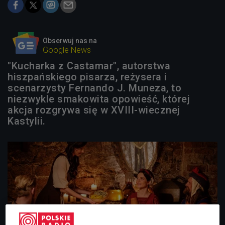
Obserwuj nas na
Google News
"Kucharka z Castamar", autorstwa
hiszpańskiego pisarza, reżysera i
scenarzysty Fernando J. Muneza, to
niezwykle smakowita opowieść, której
akcja rozgrywa się w XVIII-wiecznej
Kastylii.