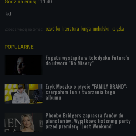
Godzina emisji:
11.40
kd
czwórka
literatura
kinga michalska
książka
Zobacz więcej na temat:
POPULARNE
Fagata wystąpiła w teledysku Future'a
do utworu "No Misery"
Eryk Moczko o płycie "FAMILY BRAND":
czerpałem fun z tworzenia tego
albumu
Phoebe Bridgers zaprasza fanów do
planetariów. Wyjątkowe listening party
przed premierą "Lost Weekend"