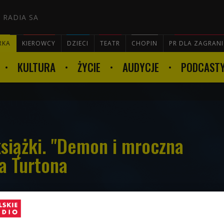
 RADIA SA
RKA
KIEROWCY
DZIECI
TEATR
CHOPIN
PR DLA ZAGRAN
KULTURA
ŻYCIE
AUDYCJE
PODCAST

siążki. "Demon i mroczna
a Turtona
iego pisarza i dziennikarza brawurowo łączy