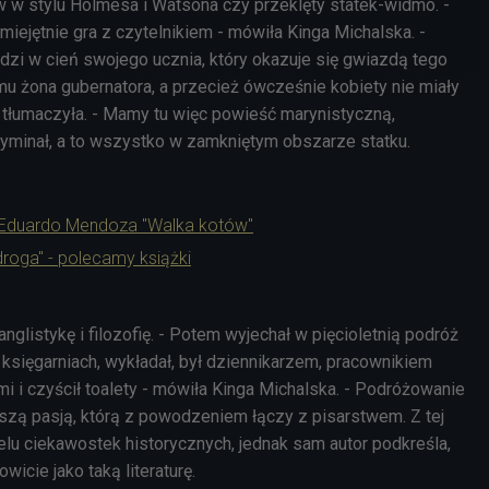
 w stylu Holmesa i Watsona czy przeklęty statek-widmo. -
miejętnie gra z czytelnikiem - mówiła Kinga Michalska. -
dzi w cień swojego ucznia, który okazuje się gwiazdą tego
u żona gubernatora, a przecież ówcześnie kobiety nie miały
 tłumaczyła. - Mamy tu więc powieść marynistyczną,
ryminał, a to wszystko w zamkniętym obszarze statku.
 Eduardo Mendoza "Walka kotów"
roga" - polecamy książki
anglistykę i filozofię. - Potem wyjechał w pięcioletnią podróż
księgarniach, wykładał, był dziennikarzem, pracownikiem
mi i czyścił toalety - mówiła Kinga Michalska. - Podróżowanie
kszą pasją, którą z powodzeniem łączy z pisarstwem. Z tej
elu ciekawostek historycznych, jednak sam autor podkreśla,
owicie jako taką literaturę.