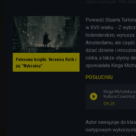
zdjęcie ilustracyjne
Foto: shut
Powieść Stuarta Turtona
w XVII wieku. - Z wyb
holenderskim, wyrusza
Amsterdamu, ale część g
dziać dziwne i mroczne 
córka, a także słynny d
Polecamy książki. Veronica Roth i
jej "Wybrańcy"
opowiadała Kinga Mich
POSŁUCHAJ
Kinga Michalska o
Kultura/Czwórka)
09:25
Autor nawiązuje do klas
nietypowym wykorzysta