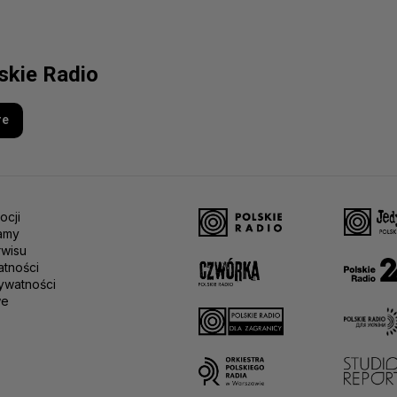
lskie Radio
re
ocji
amy
rwisu
atności
ywatności
we