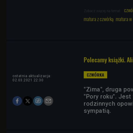
czwó
Zobacz więcej na temat:
matura z czwórką
matura w
Polecamy książki. Al
ostatnia aktualizacja:
02.03.2021 22:30
"Zima", druga po
"Pory roku". Jes
rodzinnych opowi
sympatią.