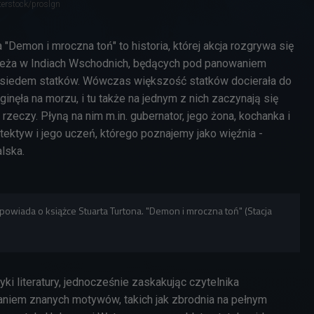
terstock/proslgn
 "Demon i mroczna toń" to historia, której akcja rozgrywa się
rzeża w Indiach Wschodnich, będących pod panowaniem
 siedem statków. Wówczas większość statków docierała do
inęła na morzu, i tu także na jednym z nich zaczynają się
rzeczy. Płyną na nim m.in. gubernator, jego żona, kochanka i
etektyw i jego uczeń, którego poznajemy jako więźnia -
alska.
powiada o książce Stuarta Turtona. "Demon i mroczna toń" (Stacja
yki literatury, jednocześnie zaskakując czytelnika
niem znanych motywów, takich jak zbrodnia na pełnym