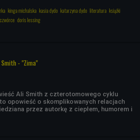
rka
kinga michalska
kasia dydo
katarzyna dydo
literatura
książki
 czwórce
doris lessing
i Smith - "Zima"
wieść Ali Smith z czterotomowego cyklu
t to opowieść o skomplikowanych relacjach
edziana przez autorkę z ciepłem, humorem i