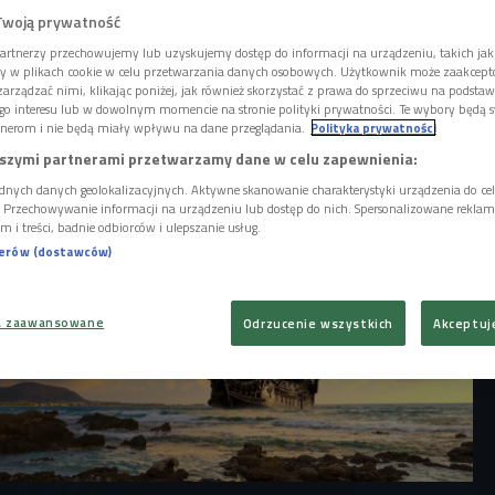
minał, przygodę, historię i fantastykę. -
Twoją prywatność
a konwencją, łączy gatunki i przełamuje
kie, miesza elementy świata współczesnego
artnerzy przechowujemy lub uzyskujemy dostęp do informacji na urządzeniu, takich jak
ory w plikach cookie w celu przetwarzania danych osobowych. Użytkownik może zaakcep
 tłumaczyła Kinga Michalska.
arządzać nimi, klikając poniżej, jak również skorzystać z prawa do sprzeciwu na podsta
go interesu lub w dowolnym momencie na stronie polityki prywatności. Te wybory będą 
nerom i nie będą miały wpływu na dane przeglądania.
Polityka prywatności
szymi partnerami przetwarzamy dane w celu zapewnienia:
dnych danych geolokalizacyjnych. Aktywne skanowanie charakterystyki urządzenia do ce
i. Przechowywanie informacji na urządzeniu lub dostęp do nich. Spersonalizowane reklamy 
m i treści, badnie odbiorców i ulepszanie usług.
nerów (dostawców)
a zaawansowane
Odrzucenie wszystkich
Akceptuj