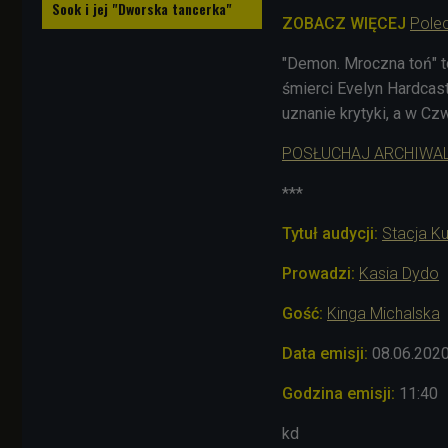
Sook i jej "Dworska tancerka"
ZOBACZ WIĘCEJ
Polec
"Demon. Mroczna toń" t
śmierci Evelyn
Hardcast
uznanie krytyki, a w Cz
POSŁUCHAJ ARCHIWA
***
Tytuł audycji:
Stacja Ku
Prowadzi:
Kasia Dydo
Gość:
Kinga Michalska
Data emisji:
08.06.202
Godzina emisji:
11:40
kd