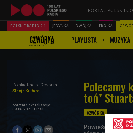
PORTAL POLSKIEGO
POLSKIE RADIO 24
JEDYNKA
DWÓJKA
TRÓJKA
CZWÓ
PLAYLISTA
MUZYKA
Polecamy k
Polskie Radio
Czwórka
Stacja Kultura
toń" Stuart
ostatnia aktualizacja:
08.06.2021 11:30
Powieść brytyjsk