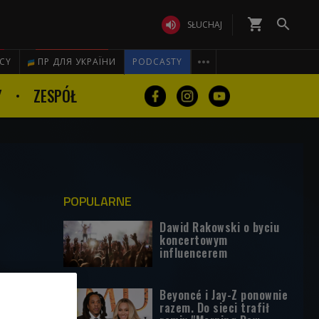
shopping_cart


SŁUCHAJ

ICY
ПР ДЛЯ УКРАЇНИ
PODCASTY
Y
ZESPÓŁ
POPULARNE
Dawid Rakowski o byciu
koncertowym
influencerem
Beyoncé i Jay-Z ponownie
razem. Do sieci trafił