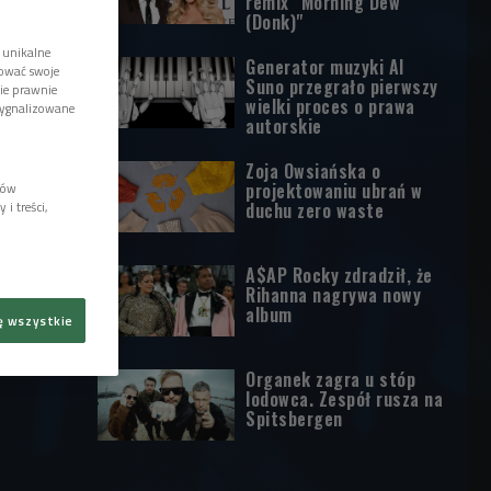
remix "Morning Dew
(Donk)"
 unikalne
Generator muzyki AI
tować swoje
Suno przegrało pierwszy
wie prawnie
wielki proces o prawa
sygnalizowane
autorskie
Zoja Owsiańska o
projektowaniu ubrań w
lów
i treści,
duchu zero waste
A$AP Rocky zdradził, że
Rihanna nagrywa nowy
album
ę wszystkie
Organek zagra u stóp
lodowca. Zespół rusza na
Spitsbergen