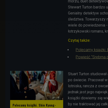
morzu, duet detektywów
Stewart Turton bardzo u
Genialny detektyw scho
śledztwa. Towarzyszy m
wiele do powiedzenia -
łotrzykowski romans, k
Czytaj także:
Polecamy książki.
Powieść "Srebrna d
Stuart Turton studiował 
po świecie. Pracował w 
lotniska, rancza z owca
jednak jest jego najwię
książki dowiemy się wi
by nie traktować jej całk
Polecamy książki. Shin Kyung-