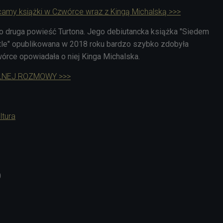
amy książki w Czwórce wraz z Kingą Michalską >>>
o druga powieść Turtona. Jego debiutancka książka "Siedem
le
" opublikowana w 2018 roku bardzo szybko zdobyła
wórce opowiadała o niej Kinga Michalska.
LNEJ ROZMOWY >>>
ltura
0