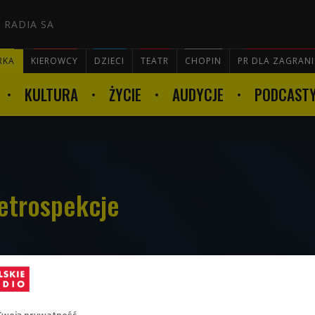
 RADIA SA
RKA
KIEROWCY
DZIECI
TEATR
CHOPIN
PR DLA ZAGRAN
KULTURA
ŻYCIE
AUDYCJE
PODCAST

etrospekcje
edycji Rawa Blues Festival jest jedyną
chać wybitnych bluesowych muzyków, którzy
ie koncertowali.
Twoją prywatność