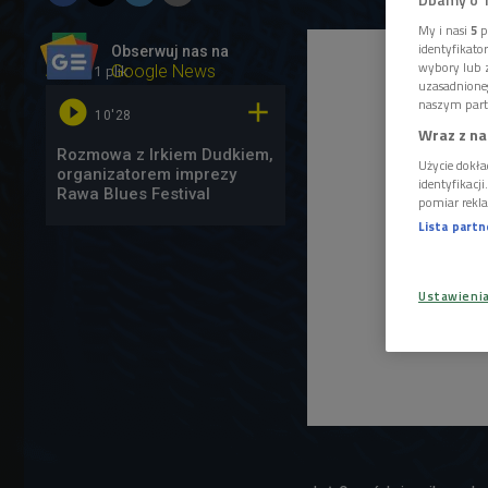
My i nasi
5
p
identyfikat
Obserwuj nas na
wybory lub z
1 plik
AUDIO
Google News
uzasadnione
naszym part


10'28
Wraz z na
Rozmowa z Irkiem Dudkiem,
Użycie dokła
organizatorem imprezy
identyfikacj
Rawa Blues Festival
pomiar rekla
Lista part
Ustawieni