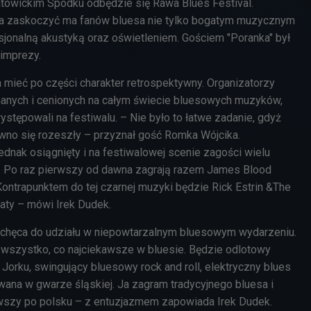
atowickim Spodku odbędzie się Rawa Blues Festival.
ja zaskoczyć ma fanów bluesa nie tylko bogatym muzycznym
esjonalną akustyką oraz oświetleniem. Gościem "Poranka" był
 imprezy.
 mieć po części charakter retrospektywny. Organizatorzy
nanych i cenionych na całym świecie bluesowych muzyków,
ystępowali na festiwalu. – Nie było to łatwe zadanie, gdyż
awno się rozeszły – przyznał gość Romka Wójcika.
ednak osiągnięty i na festiwalowej scenie zagości wielu
. Po raz pierwszy od dawna zagrają razem James Blood
Kontrapunktem do tej czarnej muzyki będzie Rick Estrin &The
Baty – mówi Irek Dudek.
chęca do udziału w niepowtarzalnym bluesowym wydarzeniu.
wszystko, co najciekawsze w bluesie. Będzie odlotowy
Jorku, swingujący bluesowy rock and roll, elektryczny blues
wana w gwarze śląskiej. Ja zagram tradycyjnego bluesa i
wszy po polsku – z entuzjazmem zapowiada Irek Dudek.