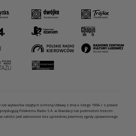
ów lub wytworów objętych ochroną Ustawy z dnia 4 lutego 1994 r. o prawie
zysługują Polskiemu Radiu S.A. w likwidacji lub podmiotom trzecim.
 w całości jest zabronione bez uprzedniej pisemnej zgody uprawnionego.