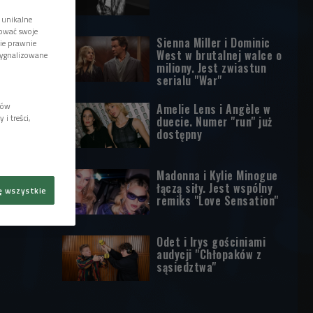
 unikalne
tować swoje
Sienna Miller i Dominic
wie prawnie
West w brutalnej walce o
sygnalizowane
miliony. Jest zwiastun
serialu "War"
lów
Amelie Lens i Angèle w
i treści,
duecie. Numer "run" już
dostępny
Madonna i Kylie Minogue
łączą siły. Jest wspólny
ę wszystkie
remiks "Love Sensation"
Odet i Irys gościniami
audycji "Chłopaków z
sąsiedztwa"