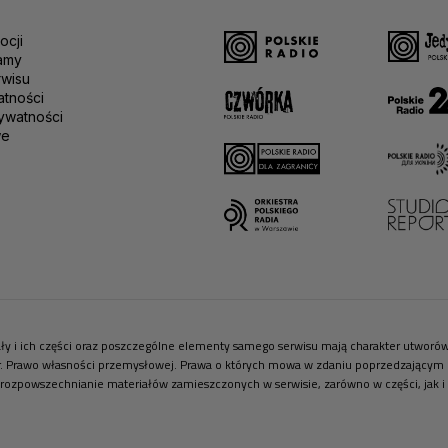
ocji
amy
rwisu
atności
ywatności
we
riały i ich części oraz poszczególne elementy samego serwisu mają charakter utwor
r. Prawo własności przemysłowej. Prawa o których mowa w zdaniu poprzedzającym pr
 rozpowszechnianie materiałów zamieszczonych w serwisie, zarówno w części, jak i