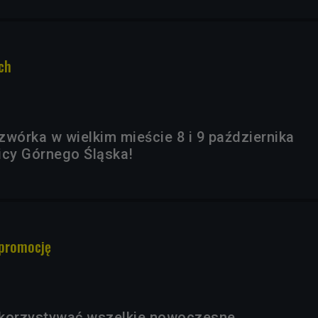
ch
zwórka w wielkim mieście 8 i 9 października
icy Górnego Śląska!
 promocję
ykorzystywać wszelkie nowoczesne