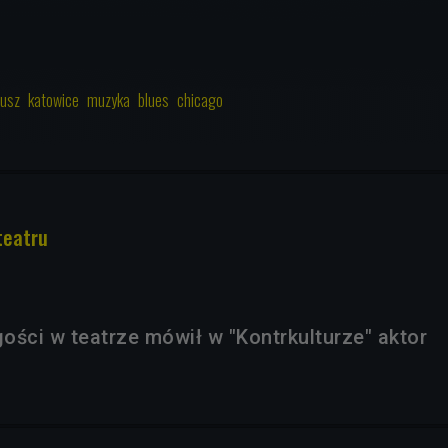
eusz
katowice
muzyka
blues
chicago
teatru
gości w teatrze mówił w "Kontrkulturze" aktor