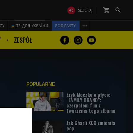
shopping_cart


SŁUCHAJ

ICY
ПР ДЛЯ УКРАЇНИ
PODCASTY
Y
ZESPÓŁ
POPULARNE
Eryk Moczko o płycie
"FAMILY BRAND":
czerpałem fun z
tworzenia tego albumu
Jak Charli XCX zmieniła
pop