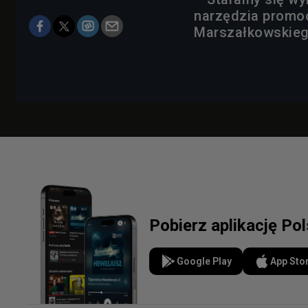
narzędzia promoc
Marszałkowskieg
Pobierz aplikację Po
Google Play
App Sto