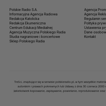
Polskie Radio S.A.
Agencja Prom
Informacyjna Agencja Radiowa
Agencja Rekl
Redakcja Katolicka
Regulamin se
Redakcja Ekumeniczna
Polityka pryw
Centrum Edukacji Medialnej
Ustawienia pr
Agencja Muzyczna Polskiego Radia
Dane osobo
Studia nagraniowe i koncertowe
Kontakt
Sklep Polskiego Radia
Treści, znajdujące się w serwisie polskieradio.pl, w tym wszystkie mate
autorskim i prawach pokrewnych lub Ustawy z dnia 30 czerwca 2000 
Jakiekolwiek kopiowanie, zapisywanie, powielanie, reprodukowanie oraz