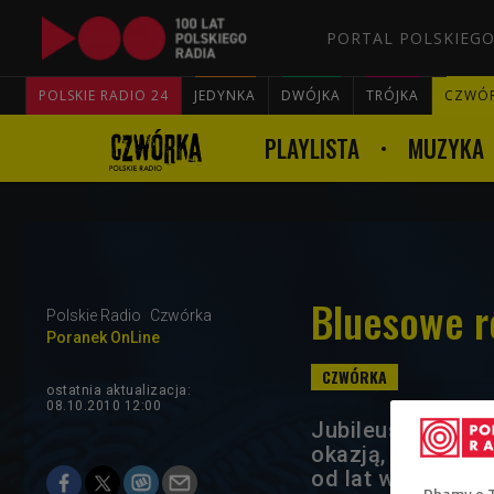
PORTAL POLSKIEGO
POLSKIE RADIO 24
JEDYNKA
DWÓJKA
TRÓJKA
CZWÓ
PLAYLISTA
MUZYKA
Bluesowe r
Polskie Radio
Czwórka
Poranek OnLine
ostatnia aktualizacja:
08.10.2010 12:00
Jubileuszowa 30. 
okazją, by posłu
od lat wspólnie n
Dbamy o 