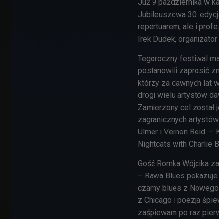
Już 9 października w k
Jubileuszowa 30. edyc
repertuarem, ale i prof
Irek Dudek, organizator
Tegoroczny festiwal ma
postanowili zaprosić z
którzy za dawnych lat w
drogi wielu artystów d
Zamierzony cel został j
zagranicznych artystów
Ulmer i Vernon Reid. – 
Nightcats with Charlie 
Gość Romka Wójcika za
– Rawa Blues pokazuje 
czarny blues z Nowego 
z Chicago i poezja śpie
zaśpiewam po raz pier