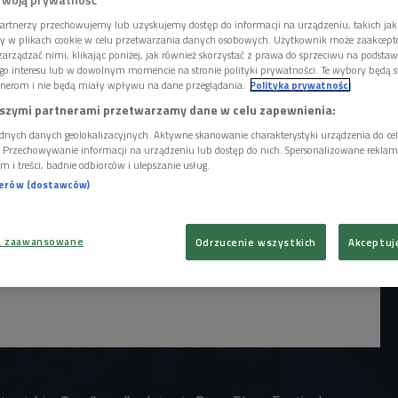
artnerzy przechowujemy lub uzyskujemy dostęp do informacji na urządzeniu, takich jak
ory w plikach cookie w celu przetwarzania danych osobowych. Użytkownik może zaakcep
arządzać nimi, klikając poniżej, jak również skorzystać z prawa do sprzeciwu na podsta
go interesu lub w dowolnym momencie na stronie polityki prywatności. Te wybory będą 
nerom i nie będą miały wpływu na dane przeglądania.
Polityka prywatności
szymi partnerami przetwarzamy dane w celu zapewnienia:
dnych danych geolokalizacyjnych. Aktywne skanowanie charakterystyki urządzenia do ce
i. Przechowywanie informacji na urządzeniu lub dostęp do nich. Spersonalizowane reklamy 
m i treści, badnie odbiorców i ulepszanie usług.
nerów (dostawców)
a zaawansowane
Odrzucenie wszystkich
Akceptuj