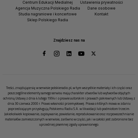
Centrum Edukacji Medialnej
Ustawienia prywatności
Agencja Muzyczna Polskiego Radia
Dane osobowe
Studia nagraniowe i koncertowe
Kontakt
Sklep Polskiego Radia
Znajdziesz nas na
Treści, znajdujące się w serwisie polskieradio.pl, w tym wszystkie materiały i ich części oraz
poszczególne elementy samego serwisu mają charakter utworów lub wytworów objętych
ochroną Ustawy z dnia 4 lutego 1994 r. o prawie autorskim i prawach pokrewnych lub Ustawy z
dnia 30 czerwca 2000 r. Prawo własności przemysłowej. Prawa o których mowa w zdaniu
poprzedzającym przysługują Polskiemu Radiu S.A. w likwidacji lub podmiotom trzecim.
Jakiekolwiek kopiowanie, zapisywanie, powielanie, reprodukowanie oraz rozpowszechnianie
materiałów zamieszczonych w serwisie, zarówno w części, jak i w całości jest zabronione bez
uprzedniej pisemnej zgody uprawnionego.