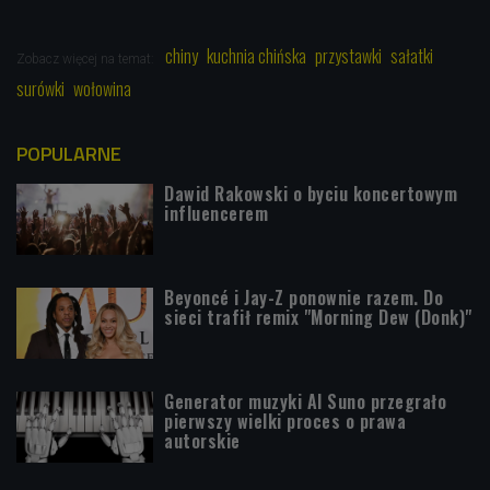
chiny
kuchnia chińska
przystawki
sałatki
Zobacz więcej na temat:
surówki
wołowina
POPULARNE
Dawid Rakowski o byciu koncertowym
influencerem
Beyoncé i Jay-Z ponownie razem. Do
sieci trafił remix "Morning Dew (Donk)"
Generator muzyki AI Suno przegrało
pierwszy wielki proces o prawa
autorskie