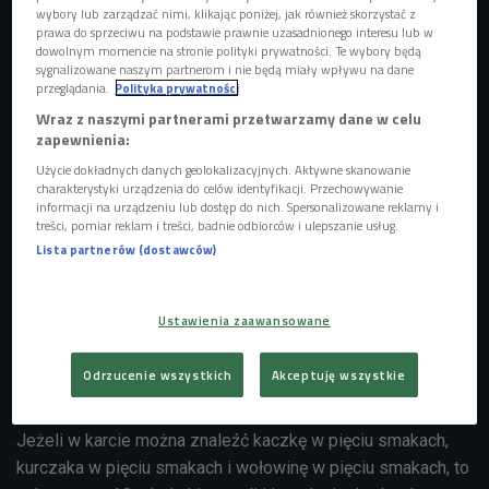
Czwórki zauważa na etapie wyboru surowizny, jak i
wybory lub zarządzać nimi, klikając poniżej, jak również skorzystać z
prawa do sprzeciwu na podstawie prawnie uzasadnionego interesu lub w
podczas przyrządzania dań.
dowolnym momencie na stronie polityki prywatności. Te wybory będą
sygnalizowane naszym partnerom i nie będą miały wpływu na dane
W ocenie lokalu oferującego chińskie specjały poleca
przeglądania.
Polityka prywatności
kierować się przede wszystkim menu. – Jeżeli kilka
Wraz z naszymi partnerami przetwarzamy dane w celu
rodzajów mięs może zostać podanych z tym samym
zapewnienia:
sosem, to nie jest to dobry znak – przekonuje.
Użycie dokładnych danych geolokalizacyjnych. Aktywne skanowanie
charakterystyki urządzenia do celów identyfikacji. Przechowywanie
Chi Li radzi także unikać wyboru wszelkich dań, które
informacji na urządzeniu lub dostęp do nich. Spersonalizowane reklamy i
treści, pomiar reklam i treści, badnie odbiorców i ulepszanie usług.
podawane są sosem pomarańczowym. Jak tłumaczy, w
Lista partnerów (dostawców)
skład tego dodatku wchodzi glutaminian sodu oraz wiele
barwników. Kiepskie restauracje stosują go bardzo obficie,
ponieważ gwarantuje intensywny smak. Nie jest on jednak
Ustawienia zaawansowane
dobry dla zdrowia.
Odrzucenie wszystkich
Akceptuję wszystkie
Co więcej, gość Romka Wójcika sugeruje, aby unikać
restauracji oferującej dania typu "w pięciu smakach". –
Jeżeli w karcie można znaleźć kaczkę w pięciu smakach,
kurczaka w pięciu smakach i wołowinę w pięciu smakach, to