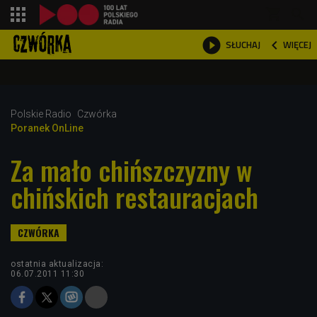
shopping_cart



WIĘCEJ
SŁUCHAJ

Polskie Radio
Czwórka
Poranek OnLine
Za mało chińszczyzny w
chińskich restauracjach
ostatnia aktualizacja:
06.07.2011 11:30