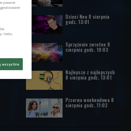
wie prawnie
sygnalizowane
Dzieci Neo 8 sierpnia
godz. 13:01
lów
i treści,
Sprzężenie zwrotne 8
sierpnia godz. 19:03
ę wszystkie
Najlepsze z najlepszych
8 sierpnia godz. 13:01
Przerwa weekendowa 8
sierpnia godz. 11:02