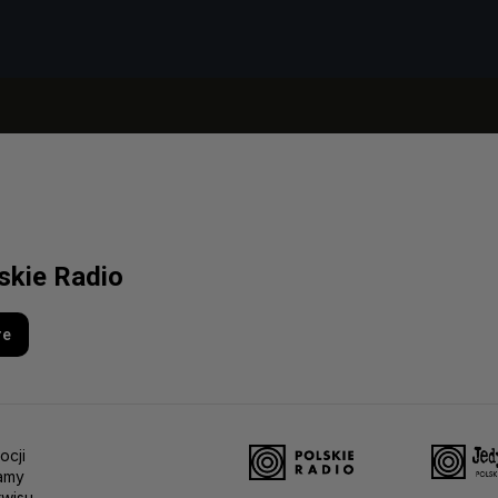
lskie Radio
re
ocji
amy
rwisu