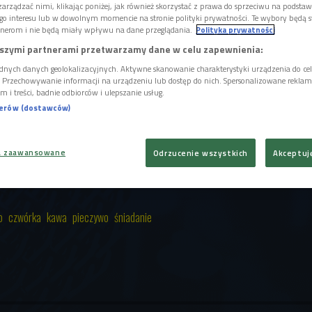
arządzać nimi, klikając poniżej, jak również skorzystać z prawa do sprzeciwu na podsta
go interesu lub w dowolnym momencie na stronie polityki prywatności. Te wybory będą 
jest kawa, do tego pieczywo lub płatki. Wydaje nam się, że
nerom i nie będą miały wpływu na dane przeglądania.
Polityka prywatności
i nasz głód na cały dzień, a tymczasem okazuje się, że już
szymi partnerami przetwarzamy dane w celu zapewnienia:
 zmęczeni, ospali i zupełnie bez energii do pracy. Jak
dnych danych geolokalizacyjnych. Aktywne skanowanie charakterystyki urządzenia do ce
niwersytetu w Cambridge, to nie cukier, ale białko
i. Przechowywanie informacji na urządzeniu lub dostęp do nich. Spersonalizowane reklamy 
m i treści, badnie odbiorców i ulepszanie usług.
nia oraz reguluje wydatkowanie energii.
Jajko na
nerów (dostawców)
 kawy?
a zaawansowane
Odrzucenie wszystkich
Akceptuj
tery oczy " od 9. - 11. Bądźcie z nami!
o
czwórka
kawa
pieczywo
śniadanie