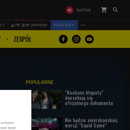
shopping_cart


SŁUCHAJ

ICY
ПР ДЛЯ УКРАЇНИ
PODCASTY
Y
ZESPÓŁ
POPULARNE
"Kochane kłopoty"
doczekają się
oficjalnego dokumentu
Nie będzie amerykańskiej
 unikalne
wersji "Squid Game"
tować swoje