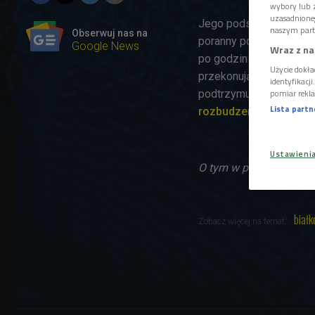
wybory lub z
uzasadnione
Jego podstawą zapewne 
naszym part
Obserwuj nas na
poranny posiłek zaspoko
Google News
Wraz z na
po godzinie czujemy się
Użycie dokła
przekonują naukowcy z U
identyfikacj
pomiar rekla
podtrzymuje stan czuwa
Lista part
rozbudzenie, zamiast
Ustawieni
O tym w programie "W cz
białk
Zobacz więcej na temat: