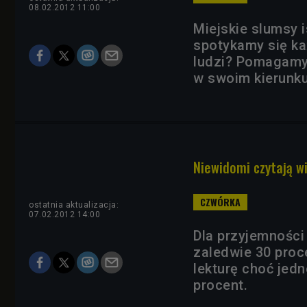
08.02.2012 11:00
Miejskie slumsy 
spotykamy się ka
ludzi? Pomagamy 
w swoim kierunku
Niewidomi czytają w
ostatnia aktualizacja:
07.02.2012 14:00
Dla przyjemności
zaledwie 30 pro
lekturę choć jedn
procent.