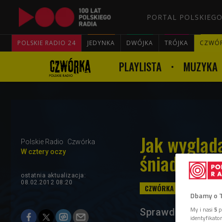
PORTAL POLSKIEGO
POLSKIE RADIO 24
JEDYNKA
DWÓJKA
TRÓJKA
CZWÓ
PLAYLISTA
MUZYKA
Jak wygląd
Polskie Radio
Czwórka
W cztery oczy
śniadanie?
ostatnia aktualizacja:
08.02.2012 08:20
Dbamy o 
My i nasi
5
p
Sprawdzimy to "W
identyfikat