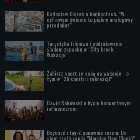
Radosław Ciszek o banknotach. "W
cyfrowym świecie to piękny analogowy
przedmiot"
Turystyka filmowa i podróżowanie
śladem zapachu w "City break.
Wakacje"
Zabierz sport ze sobą na wakacje - o
tym w "3h sportu i rekreacji"
Dawid Rakowski o byciu koncertowym
influencerem
Beyoncé i Jay-Z ponownie razem. Do
sieci trafił remix "Morning Dew (Donk)"