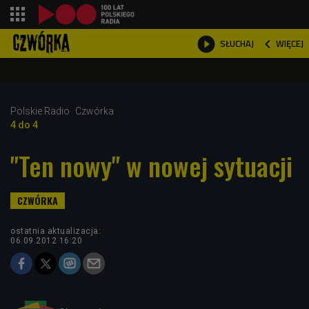
shopping_cart



WIĘCEJ
SŁUCHAJ

Polskie Radio
Czwórka
4 do 4
"Ten nowy" w nowej sytuacji
ostatnia aktualizacja:
06.09.2012 16:20