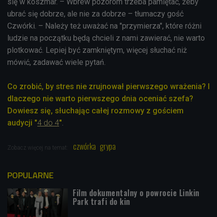
się w koszmar. – Wbrew pozorom trzeba pamiętać, żeby
ubrać się dobrze, ale nie za dobrze – tłumaczy gość
Czwórki. – Należy też uważać na "przymierza", które różni
ludzie na początku będą chcieli z nami zawierać, nie warto
plotkować. Lepiej być zamkniętym, więcej słuchać niż
mówić, zadawać wiele pytań.
Co zrobić, by stres nie zrujnował pierwszego wrażenia? I
dlaczego nie warto pierwszego dnia oceniać szefa?
Dowiesz się, słuchając całej rozmowy z gościem
audycji
"
4 do 4
"
.
czwórka
grypa
Zobacz więcej na temat:
POPULARNE
Film dokumentalny o powrocie Linkin
Park trafi do kin