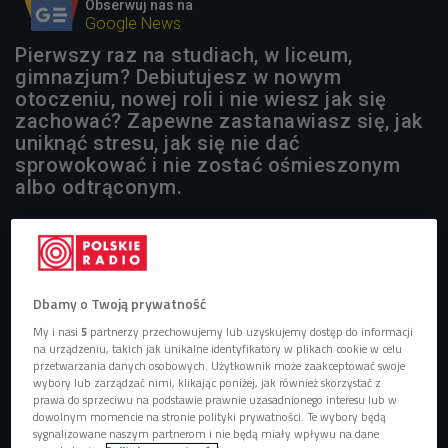
Obserwuj nas na
Google News
Pierwszy raz na studiach, w liceum,
gimnazjum? Debiutujesz w nowym
otoczeniu, nowej roli i nie wiesz jak się
zachować? Zapewne zastanawiasz się, jak
uniknąć stresu, jak się nie dać
sprowokować i nie zostać ośmieszonym
albo odtrąconym.
1 plik
AUDIO


09'13
Dbamy o Twoją prywatność
Rozmowa z Izabelą Dziugieł
My i nasi
5
partnerzy przechowujemy lub uzyskujemy dostęp do informacji
na urządzeniu, takich jak unikalne identyfikatory w plikach cookie w celu
przetwarzania danych osobowych. Użytkownik może zaakceptować swoje
wybory lub zarządzać nimi, klikając poniżej, jak również skorzystać z
Zwykle osoby debiutujące w jakiejś sytuacji bądź miejscu
prawa do sprzeciwu na podstawie prawnie uzasadnionego interesu lub w
chcą wkupić się w łaski tych, którzy już się tam zadomowili.
dowolnym momencie na stronie polityki prywatności. Te wybory będą
sygnalizowane naszym partnerom i nie będą miały wpływu na dane
Wiąże się to z reguły z ogromnym stresem. Jak sobie