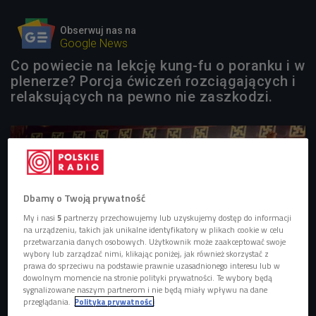
Obserwuj nas na
Google News
Co powiecie na lekcję kung-fu o poranku i w
plenerze? Porcja ćwiczeń rozciągających i
relaksujących na pewno nie zaszkodzi.
Dbamy o Twoją prywatność
My i nasi
5
partnerzy przechowujemy lub uzyskujemy dostęp do informacji
na urządzeniu, takich jak unikalne identyfikatory w plikach cookie w celu
przetwarzania danych osobowych. Użytkownik może zaakceptować swoje
wybory lub zarządzać nimi, klikając poniżej, jak również skorzystać z
prawa do sprzeciwu na podstawie prawnie uzasadnionego interesu lub w
dowolnym momencie na stronie polityki prywatności. Te wybory będą
sygnalizowane naszym partnerom i nie będą miały wpływu na dane
przeglądania.
Polityka prywatności
Woskowa figura Bruce'a Lee w galerii Madame Tussauds
Foto:
Shutterstock.com/Anton_Ivanov