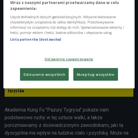
Wraz z naszymi partnerami przetwarzamy dane w celu
zapewnienia:
Użycie dokładnych danych geolokalizacyjnych. Aktywne skanowanie
charakterystyki urządzenia do celów identyfikacji. Przechowywanie
informacji na urządzeniu lub dostęp do nich. Spersonalizowane reklamy i
treści, pomiar reklam i treści, badnie odbiorców i ulepszanie usług.
Lista partnerów (dostawców)
Ustawienia zaawansowane
Odrzucenie wszystkich
Akceptuję wszystkie
Joga na letniej plaży. Jak odnaleźć swój spokój wśród morza
turystów
Akademia Kung Fu "Pazury Tygrysa" pokaże nam
podstawowe ruchy w tej sztuce walki, a także
porozmawiamy z doświadczonymi zawodnikami, jaki ta
dyscyplina ma wpływ na ludzkie ciało i psychikę. Może na