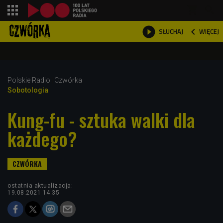
shopping_cart



WIĘCEJ
SŁUCHAJ

Polskie Radio
Czwórka
Sobotologia
Kung-fu - sztuka walki dla
każdego?
ostatnia aktualizacja:
19.08.2021 14:35