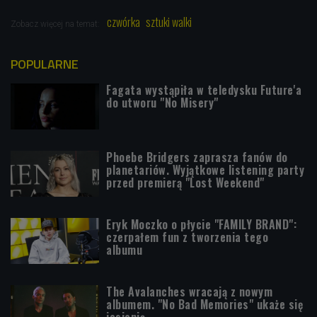
czwórka
sztuki walki
Zobacz więcej na temat:
POPULARNE
Fagata wystąpiła w teledysku Future'a
do utworu "No Misery"
Phoebe Bridgers zaprasza fanów do
planetariów. Wyjątkowe listening party
przed premierą "Lost Weekend"
Eryk Moczko o płycie "FAMILY BRAND":
czerpałem fun z tworzenia tego
albumu
The Avalanches wracają z nowym
albumem. "No Bad Memories" ukaże się
jesienią