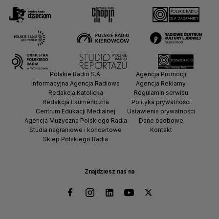
Polskie Radio S.A.
Agencja Promocji
Informacyjna Agencja Radiowa
Agencja Reklamy
Redakcja Katolicka
Regulamin serwisu
Redakcja Ekumeniczna
Polityka prywatności
Centrum Edukacji Medialnej
Ustawienia prywatności
Agencja Muzyczna Polskiego Radia
Dane osobowe
Studia nagraniowe i koncertowe
Kontakt
Sklep Polskiego Radia
Znajdziesz nas na