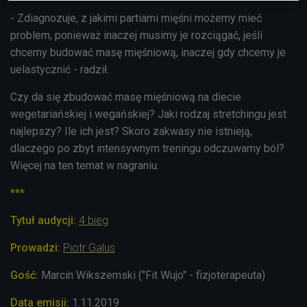
- Zdiagnozuje, z jakimi partiami mięśni możemy mieć
problem, ponieważ inaczej musimy je rozciągać, jeśli
chcemy budować masę mięśniową, inaczej gdy chcemy je
uelastycznić
- radził.
Czy da się zbudować masę mięśniową na diecie
wegetariańskiej i wegańskiej? Jaki rodzaj stretchingu jest
najlepszy? Ile ich jest? Skoro zakwasy nie istnieją,
dlaczego po zbyt intensywnym treningu odczuwamy ból?
Więcej na ten temat w nagraniu.
***
Tytuł audycji:
4 bieg
Prowadzi:
Piotr Galus
Gość:
Marcin Wikszemski ("Fit Wujo" - fizjoterapeuta)
Data emisji:
1
.11.2019