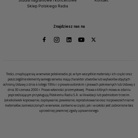
Studia nagraniowe i koncertowe
Kontakt
Sklep Polskiego Radia
Znajdziesz nas na
Treści, znajdujące się w serwisie polskieradio.pl, w tym wszystkie materiały i ich części oraz
poszczególne elementy samego serwisu mają charakter utworów lub wytworów objętych
ochroną Ustawy z dnia 4 lutego 1994 r. o prawie autorskim i prawach pokrewnych lub Ustawy z
dnia 30 czerwca 2000 r. Prawo własności przemysłowej. Prawa o których mowa w zdaniu
poprzedzającym przysługują Polskiemu Radiu S.A. w likwidacji lub podmiotom trzecim.
Jakiekolwiek kopiowanie, zapisywanie, powielanie, reprodukowanie oraz rozpowszechnianie
materiałów zamieszczonych w serwisie, zarówno w części, jak i w całości jest zabronione bez
uprzedniej pisemnej zgody uprawnionego.