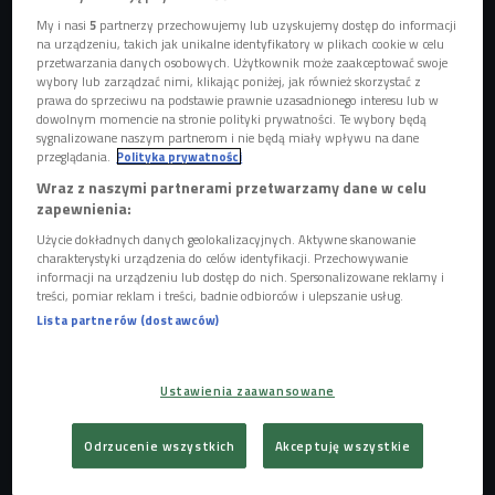
My i nasi
5
partnerzy przechowujemy lub uzyskujemy dostęp do informacji
na urządzeniu, takich jak unikalne identyfikatory w plikach cookie w celu
przetwarzania danych osobowych. Użytkownik może zaakceptować swoje
wybory lub zarządzać nimi, klikając poniżej, jak również skorzystać z
prawa do sprzeciwu na podstawie prawnie uzasadnionego interesu lub w
dowolnym momencie na stronie polityki prywatności. Te wybory będą
sygnalizowane naszym partnerom i nie będą miały wpływu na dane
przeglądania.
Polityka prywatności
Wraz z naszymi partnerami przetwarzamy dane w celu
zapewnienia:
Użycie dokładnych danych geolokalizacyjnych. Aktywne skanowanie
charakterystyki urządzenia do celów identyfikacji. Przechowywanie
Piotr Galus i Marcin Wikszemski
Foto: Czwórka/Magdalena Żelazowska
informacji na urządzeniu lub dostęp do nich. Spersonalizowane reklamy i
treści, pomiar reklam i treści, badnie odbiorców i ulepszanie usług.
Jeżeli chodzi o nasze zdrowie, to, jak mówił gość Czwórki
Lista partnerów (dostawców)
fizjoterapeuta Marcin Wikszemski nie powinniśmy polegać
na radach z internetu, bo to jak wróżenie z fusów. Zanim
Ustawienia zaawansowane
zaczniemy się rozciągać, warto udać się do fizjoterapeuty,
który po przeprowadzeniu szeregu badań stwierdzi, w jaki
Odrzucenie wszystkich
Akceptuję wszystkie
sposób pracować z naszym ciałem, żeby uzyskać
najlepsze efekty.