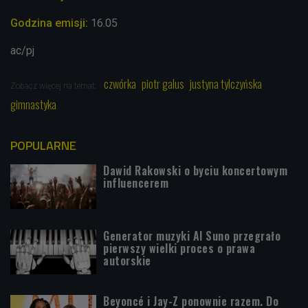
Godzina emisji:
16.05
ac/pj
czwórka
piotr galus
justyna tylczyńska
Zobacz więcej na temat:
gimnastyka
POPULARNE
Dawid Rakowski o byciu koncertowym
influencerem
Generator muzyki AI Suno przegrało
pierwszy wielki proces o prawa
autorskie
Beyoncé i Jay-Z ponownie razem. Do