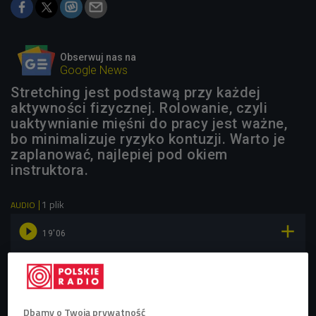
Obserwuj nas na
Google News
Stretching jest podstawą przy każdej
aktywności fizycznej. Rolowanie, czyli
uaktywnianie mięśni do pracy jest ważne,
bo minimalizuje ryzyko kontuzji. Warto je
zaplanować, najlepiej pod okiem
instruktora.
1 plik
AUDIO


19'06
Nowy sposób na stretching. Który jest najlepszy? (4
Bieg/Czwórka)
Dbamy o Twoją prywatność