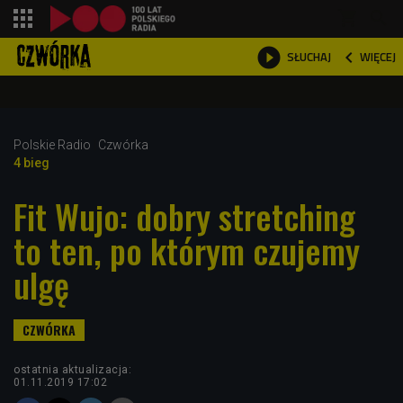
shopping_cart



WIĘCEJ
SŁUCHAJ

Polskie Radio
Czwórka
4 bieg
Fit Wujo: dobry stretching
to ten, po którym czujemy
ulgę
ostatnia aktualizacja:
01.11.2019 17:02