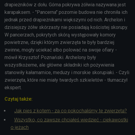
drapieżników z dołu. Górna pokrywa żółwia nazywana jest
karapaksem. - "Pancerna" pozornie budowa nie chroniła ich
jednak przed drapieżnikami większymi od nich. Archelon i
dzisiejszy żółw skórzasty nie posiadają kościstej skorupy.
W pancerzach, pokrytych skórą występowały komory
powietrzne, dzięki którym zwierzęta te były bardziej
zwinne, mogły uciekać albo polować na swoje ofiary -
mówił Krzysztof Poznański. Archelony były
wszystkożerne, ale główne składniki ich pożywienia
stanowiły kałamarnice, meduzy i morskie skorupiaki. - Czyli
zwierzęta, które nie miały twardych szkieletów - tłumaczył
ekspert.
Czytaj także:
Jak pies z kotem - za co pokochaliśmy te zwierzęta?
Wszystko, co zawsze chciałeś wiedzieć - ciekawostki
o jeżach