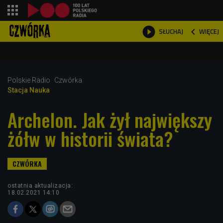
shopping_cart



WIĘCEJ
SŁUCHAJ

Polskie Radio
Czwórka
Stacja Nauka
Archelon. Jak żył największy
żółw w historii świata?
ostatnia aktualizacja:
18.02.2021 14:10