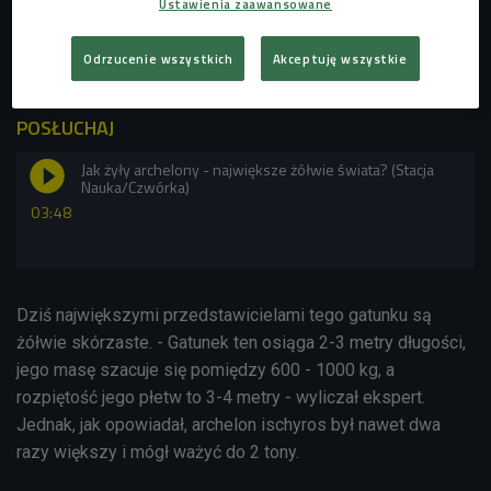
a jedną z wyróżniających je cech jest rogowy, zakrzywiony
Ustawienia zaawansowane
dziób pozbawiony zębów. Żółwie straciły je w toku
ewolucji, nie miał ich już archelon, nie mają ich też
Odrzucenie wszystkich
Akceptuję wszystkie
współczesne osobniki - tłumaczył ekspert.
POSŁUCHAJ
Jak żyły archelony - największe żółwie świata? (Stacja
Nauka/Czwórka)
03:48
Dziś największymi przedstawicielami tego gatunku są
żółwie skórzaste. - Gatunek ten osiąga 2-3 metry długości,
jego masę szacuje się pomiędzy 600 - 1000 kg, a
rozpiętość jego płetw to 3-4 metry - wyliczał ekspert.
Jednak, jak opowiadał, archelon ischyros był nawet dwa
razy większy i mógł ważyć do 2 tony.