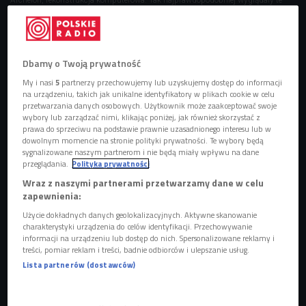
dostojne żółwie
Foto: Michael Rosskothen/Shutterstock.com
Dbamy o Twoją prywatność
My i nasi
5
partnerzy przechowujemy lub uzyskujemy dostęp do informacji
na urządzeniu, takich jak unikalne identyfikatory w plikach cookie w celu
przetwarzania danych osobowych. Użytkownik może zaakceptować swoje
wybory lub zarządzać nimi, klikając poniżej, jak również skorzystać z
prawa do sprzeciwu na podstawie prawnie uzasadnionego interesu lub w
dowolnym momencie na stronie polityki prywatności. Te wybory będą
sygnalizowane naszym partnerom i nie będą miały wpływu na dane
przeglądania.
Polityka prywatności
Wraz z naszymi partnerami przetwarzamy dane w celu
zapewnienia:
Małe żółwie z warszawskiego zoo uratują zagrożony gatunek?
Użycie dokładnych danych geolokalizacyjnych. Aktywne skanowanie
charakterystyki urządzenia do celów identyfikacji. Przechowywanie
informacji na urządzeniu lub dostęp do nich. Spersonalizowane reklamy i
treści, pomiar reklam i treści, badnie odbiorców i ulepszanie usług.
- Żółwie to jedna z najbardziej tajemniczych grup zwierząt -
Lista partnerów (dostawców)
mówił popularyzator nauki i autor kanału "NaukowoTV"
Krzysztof Poznański. - Na tle innych gadów są wyjątkowe,