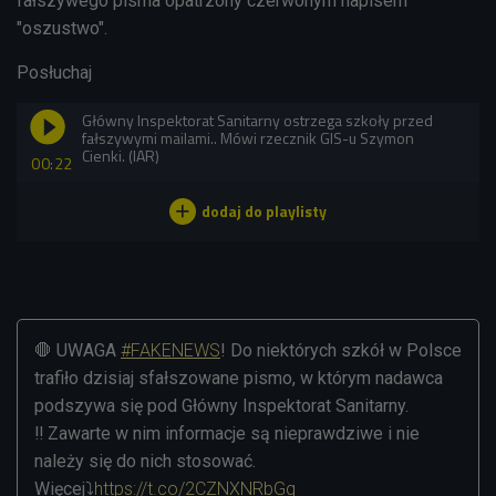
fałszywego pisma opatrzony czerwonym napisem
"oszustwo".
Posłuchaj
Główny Inspektorat Sanitarny ostrzega szkoły przed
fałszywymi mailami.. Mówi rzecznik GIS-u Szymon
Cienki. (IAR)
00:22
🛑 UWAGA
#FAKENEWS
! Do niektórych szkół w Polsce
trafiło dzisiaj sfałszowane pismo, w którym nadawca
podszywa się pod Główny Inspektorat Sanitarny.
‼️ Zawarte w nim informacje są nieprawdziwe i nie
należy się do nich stosować.
Więcej⤵️
https://t.co/2CZNXNRbGq