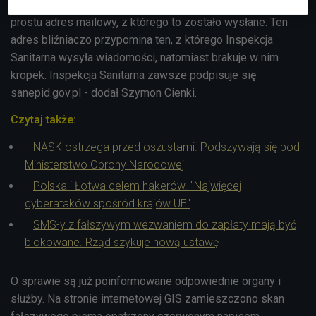
związanego z rzeczywistością. Trzeba sprawdzać po
prostu adres mailowy, z którego to zostało wysłane. Ten
adres bliźniaczo przypomina ten, z którego Inspekcja
Sanitarna wysyła wiadomości, natomiast brakuje w nim
kropek. Inspekcja Sanitarna zawsze podpisuje się
sanepid.gov.pl - dodał Szymon Cienki.
Czytaj także:
NASK ostrzega przed oszustami. Podszywają się pod
Ministerstwo Obrony Narodowej
Polska i Łotwa celem hakerów. "Najwięcej
cyberataków spośród krajów UE"
SMS-y z fałszywym wezwaniem do zapłaty mają być
blokowane. Rząd szykuje nową ustawę
O sprawie są już poinformowane odpowiednie organy i
służby. Na stronie internetowej GIS zamieszczono skan