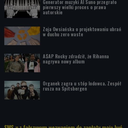
Generator muzyki AI Suno przegrało
pierwszy wielki proces o prawa
autorskie
Zoja Owsiańska o projektowaniu ubrań
w duchu zero waste
A$AP Rocky zdradził, że Rihanna
nagrywa nowy album
Organek zagra u stóp lodowca. Zespół
rusza na Spitsbergen
SMS-y z fałszywym wezwaniem do zapłaty mają być