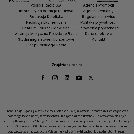
Polskie Radio S.A.
Agencja Promocji
Informacyjna Agencja Radiowa
Agencja Reklamy
Redakcja Katolicka
Regulamin serwisu
Redakcja Ekumeniczna
Polityka prywatności
Centrum Edukacji Medialnej
Ustawienia prywatności
Agencja Muzyczna Polskiego Radia
Dane osobowe
Studia nagraniowe i koncertowe
Kontakt
Sklep Polskiego Radia
Znajdziesz nas na
Treści, znajdujące się w serwisie polskieradio.pl, w tym wszystkie materiały i ich części oraz
poszczególne elementy samego serwisu mają charakter utworów lub wytworów objętych
ochroną Ustawy z dnia 4 lutego 1994 r. o prawie autorskim i prawach pokrewnych lub Ustawy z
dnia 30 czerwca 2000 r. Prawo własności przemysłowej. Prawa o których mowa w zdaniu
poprzedzającym przysługują Polskiemu Radiu S.A. w likwidacji lub podmiotom trzecim.