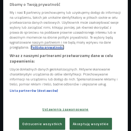
Dbamy o Twoją prywatność
My i nasi
5
partnerzy przechowujemy lub uzyskujemy dostęp do informacji
na urządzeniu, takich jak unikalne identyfikatory w plikach cookie w celu
przetwarzania danych osobowych. Użytkownik może zaakceptować swoje
wybory lub zarządzać nimi, klikając poniżej, jak również skorzystać z
prawa do sprzeciwu na podstawie prawnie uzasadnionego interesu lub w
Do niektórych szkół w Polsce trafiło dzisiaj sfałszowane pismo, w którym
dowolnym momencie na stronie polityki prywatności. Te wybory będą
nadawca podszywa się pod Główny Inspektorat Sanitarny.
Foto:
sygnalizowane naszym partnerom i nie będą miały wpływu na dane
Shutterstock.com
przeglądania.
Polityka prywatności
Takie sytuacje potwierdzono w czterech województwach -
Wraz z naszymi partnerami przetwarzamy dane w celu
zapewnienia:
śląskim, zachodniopomorskim, świętokrzyskim i
Użycie dokładnych danych geolokalizacyjnych. Aktywne skanowanie
wielkopolskim.
charakterystyki urządzenia do celów identyfikacji. Przechowywanie
informacji na urządzeniu lub dostęp do nich. Spersonalizowane reklamy i
- Pismo nie pochodzi od GIS-u i jest próbą
treści, pomiar reklam i treści, badnie odbiorców i ulepszanie usług.
rozpowszechniania dezinformacji oraz zasiania paniki -
Lista partnerów (dostawców)
powiedział rzecznik GIS-u Szymon Cienki.
Spreparowana informacja
Ustawienia zaawansowane
- Chciałbym jednoznacznie zdementować, że to pismo jest
Odrzucenie wszystkich
Akceptuję wszystkie
fałszywe. Ta informacja została spreparowana i nie ma nic