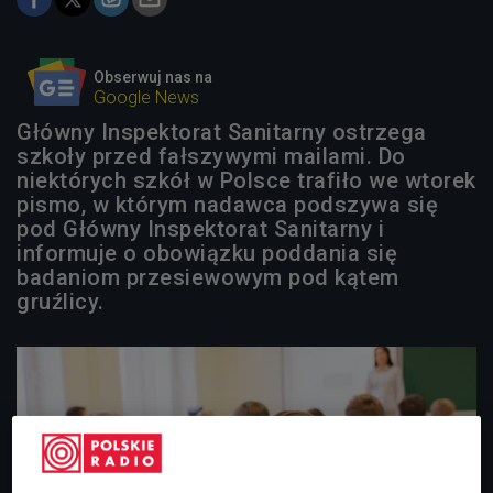
Obserwuj nas na
Google News
Główny Inspektorat Sanitarny ostrzega
szkoły przed fałszywymi mailami. Do
niektórych szkół w Polsce trafiło we wtorek
pismo, w którym nadawca podszywa się
pod Główny Inspektorat Sanitarny i
informuje o obowiązku poddania się
badaniom przesiewowym pod kątem
gruźlicy.