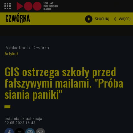
shopping_cart



WIĘCEJ
SŁUCHAJ

Polskie Radio
Czwórka
Artykuł
GIS ostrzega szkoły przed
fałszywymi mailami. "Próba
siania paniki"
ostatnia aktualizacja:
02.05.2023 16:43