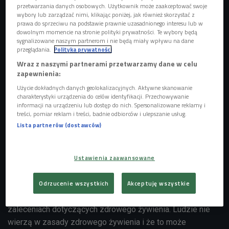
przetwarzania danych osobowych. Użytkownik może zaakceptować swoje
wybory lub zarządzać nimi, klikając poniżej, jak również skorzystać z
prawa do sprzeciwu na podstawie prawnie uzasadnionego interesu lub w
dowolnym momencie na stronie polityki prywatności. Te wybory będą
sygnalizowane naszym partnerom i nie będą miały wpływu na dane
przeglądania.
Polityka prywatności
Wraz z naszymi partnerami przetwarzamy dane w celu
zapewnienia:
Użycie dokładnych danych geolokalizacyjnych. Aktywne skanowanie
charakterystyki urządzenia do celów identyfikacji. Przechowywanie
informacji na urządzeniu lub dostęp do nich. Spersonalizowane reklamy i
treści, pomiar reklam i treści, badnie odbiorców i ulepszanie usług.
Lista partnerów (dostawców)
zdjęcie ilustracyjne
Foto: pixabay/PublicDomainPictures
- Sto procent osób, którzy pojawiają się w moim gabinecie
przychodzi po dietę odchudzającą - mówiła dietetyk,
Hanna
Ustawienia zaawansowane
Stolińska-Fiedorowicz. - Od razu tłumaczę pacjentowi, że
nie będziemy na diecie, tylko będziemy się zdrowo
Odrzucenie wszystkich
Akceptuję wszystkie
odżywiać. Entuzjazm spada, kiedy zaczynam opowiadać o
zaleceniach dotyczących zdrowego żywienia. Ludzie nie
wierzą w zasady zdrowego żywienia i że to może