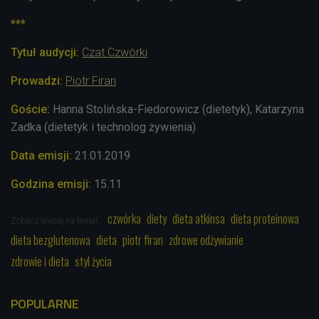
***
Tytuł audycji:
Czat Czwórki
Prowadzi:
Piotr Firan
Goście:
Hanna Stolińska-Fiedorowicz (dietetyk), Katarzyna
Zadka (dietetyk i technolog żywienia)
Data emisji:
21
.01.2019
Godzina emisji:
15.11
czwórka
diety
dieta atkinsa
dieta proteinowa
Zobacz więcej na temat:
dieta bezglutenowa
dieta
piotr firan
zdrowe odżywianie
zdrowie i dieta
styl życia
POPULARNE