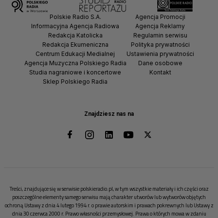
Polskie Radio S.A.
Agencja Promocji
Informacyjna Agencja Radiowa
Agencja Reklamy
Redakcja Katolicka
Regulamin serwisu
Redakcja Ekumeniczna
Polityka prywatności
Centrum Edukacji Medialnej
Ustawienia prywatności
Agencja Muzyczna Polskiego Radia
Dane osobowe
Studia nagraniowe i koncertowe
Kontakt
Sklep Polskiego Radia
Znajdziesz nas na
Treści, znajdujące się w serwisie polskieradio.pl, w tym wszystkie materiały i ich części oraz
poszczególne elementy samego serwisu mają charakter utworów lub wytworów objętych
ochroną Ustawy z dnia 4 lutego 1994 r. o prawie autorskim i prawach pokrewnych lub Ustawy z
dnia 30 czerwca 2000 r. Prawo własności przemysłowej. Prawa o których mowa w zdaniu