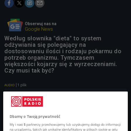
Obserwuj nas na
Google News
Według słownika "dieta" to system
odżywiania się polegający na
dostosowaniu ilości i rodzaju pokarmu do
potrzeb organizmu. Tymczasem
większości kojarzy się z wyrzeczeniami.
Czy musi tak być?
1 plik
AUDIO


22'55
Dobre nawyki w odżywianiu: "Wybierzmy trzy i stosujmy
je długofalowo” (Czat Czwórki)
Dbamy o Twoją prywatność
My i nasi
5
partnerzy przechowujemy lub uzyskujemy dostęp do informacji
na urządzeniu, takich jak unikalne identyfikatory w plikach cookie w celu