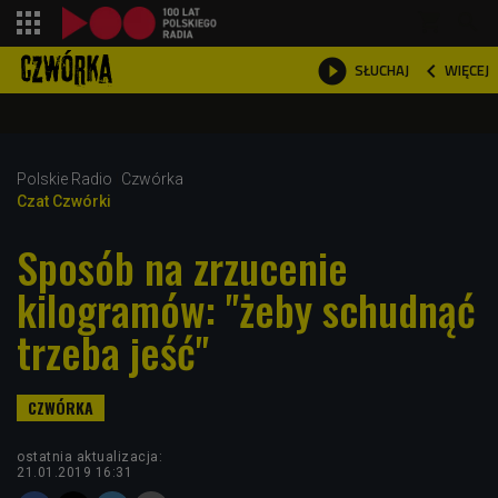
shopping_cart



WIĘCEJ
SŁUCHAJ

Polskie Radio
Czwórka
Czat Czwórki
Sposób na zrzucenie
kilogramów: "żeby schudnąć
trzeba jeść"
ostatnia aktualizacja:
21.01.2019 16:31