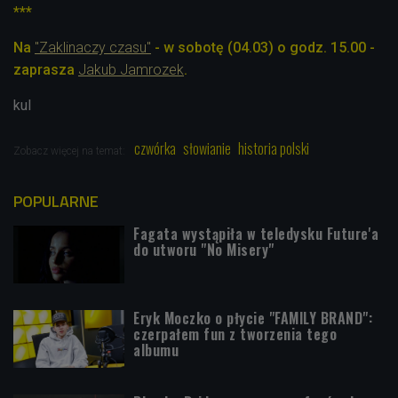
***
Na
"Zaklinaczy czasu"
- w sobotę (04.03) o godz. 15.00 -
zaprasza
Jakub Jamrozek
.
kul
czwórka
słowianie
historia polski
Zobacz więcej na temat:
POPULARNE
Fagata wystąpiła w teledysku Future'a
do utworu "No Misery"
Eryk Moczko o płycie "FAMILY BRAND":
czerpałem fun z tworzenia tego
albumu