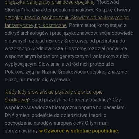
prajęzyka całej grupy praindoeuropejskiej
. "Rodowód
Słowian" ma charakter popularnonaukowy. Książkę otwiera
przegląd teorii o pochodzeniu Słowian: od naukowych po
fantastyczne, np. kosmiczne
. Potem autor, korzystając z
odkryć archeologów i prac językoznawców, snuje opowieść
o dawnych dziejach Europy Środkowej: od prehistorii do
wczesnego średniowiecza. Obszerny rozdział poświęca
wspomnianym badaniom genetycznym i wnioskom z nich
wypływającym: Słowianie, a wśród nich protoplaści
Polaków, żyją na Nizinie Środkowoeuropejskiej znacznie
dłużej, niż mogło się wydawać.
Kiedy ludy słowiańskie pojawiły się w Europie
Środkowej?
Skąd przybyli na te tereny osadnicy? Czy
współczesna wiedza historyczna poparta np. badaniami
DNA zmieni podejście do dziedzictwa i teorii o
pochodzeniu narodów europejskich? O tym m.in.
porozmawiamy
w Czwórce w sobotnie popołudnie.