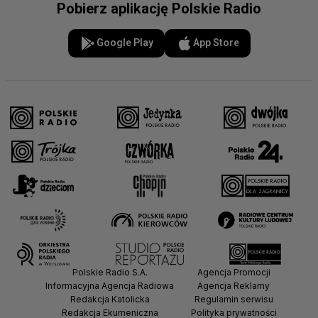
Pobierz aplikację Polskie Radio
Google Play
App Store
Polskie Radio S.A.
Agencja Promocji
Informacyjna Agencja Radiowa
Agencja Reklamy
Redakcja Katolicka
Regulamin serwisu
Redakcja Ekumeniczna
Polityka prywatności