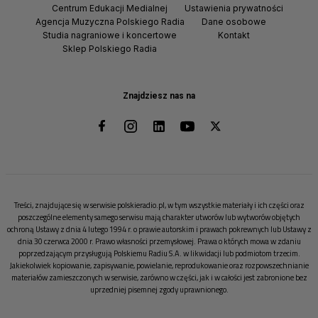
Centrum Edukacji Medialnej
Ustawienia prywatności
Agencja Muzyczna Polskiego Radia
Dane osobowe
Studia nagraniowe i koncertowe
Kontakt
Sklep Polskiego Radia
Znajdziesz nas na
Treści, znajdujące się w serwisie polskieradio.pl, w tym wszystkie materiały i ich części oraz
poszczególne elementy samego serwisu mają charakter utworów lub wytworów objętych
ochroną Ustawy z dnia 4 lutego 1994 r. o prawie autorskim i prawach pokrewnych lub Ustawy z
dnia 30 czerwca 2000 r. Prawo własności przemysłowej. Prawa o których mowa w zdaniu
poprzedzającym przysługują Polskiemu Radiu S.A. w likwidacji lub podmiotom trzecim.
Jakiekolwiek kopiowanie, zapisywanie, powielanie, reprodukowanie oraz rozpowszechnianie
materiałów zamieszczonych w serwisie, zarówno w części, jak i w całości jest zabronione bez
uprzedniej pisemnej zgody uprawnionego.