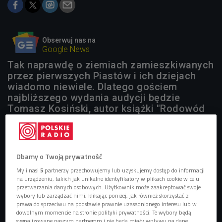
Obserwuj nas na
Google News
Tak naprawdę o ziemiach zamieszkiwanych
przez pierwszych Piastów i ich dziejach
wiadomo niewiele. Dlatego gościem
najbliższego wydania audycji będzie
Tomasz Kosiński, autor książki "Rodowód
Słowian".
Dbamy o Twoją prywatność
My i nasi
5
partnerzy przechowujemy lub uzyskujemy dostęp do informacji
na urządzeniu, takich jak unikalne identyfikatory w plikach cookie w celu
przetwarzania danych osobowych. Użytkownik może zaakceptować swoje
wybory lub zarządzać nimi, klikając poniżej, jak również skorzystać z
prawa do sprzeciwu na podstawie prawnie uzasadnionego interesu lub w
dowolnym momencie na stronie polityki prywatności. Te wybory będą
sygnalizowane naszym partnerom i nie będą miały wpływu na dane