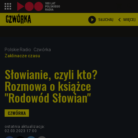
shopping_cart



WIĘCEJ
SŁUCHAJ

Polskie Radio
Czwórka
Zaklinacze czasu
Słowianie, czyli kto?
Rozmowa o książce
"Rodowód Słowian"
ostatnia aktualizacja:
02.03.2023 17:00