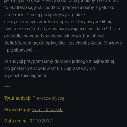
jak i innych krajach. - Wszystkie cztery albumy The Smiths
to ekstraklasa, jeśli chodzi o gitarowe albumy z gatunku
indie rock. Z mojej perspektywy są także
niewyczerpanym źródłem inspiracji, który uwypuklił się
zwłaszcza wśród artystów nagrywających w latach 90. i na
początku nowego tysiąclecia takich jak Radiohead,
Belle&Sebastian, Coldplay, Blur, czy choćby Arctic Monkeys
- przekonywał.
W audycji przypominamy dorobek jednego z najbardziej
oryginalnych zespołów lat 80. Zapraszamy do
wysłuchania nagrania.
***
Tytuł audycji:
Pierwsze słyszę
Prowadzący:
Kamil Jasieński
Data emisji:
31
.10.2017