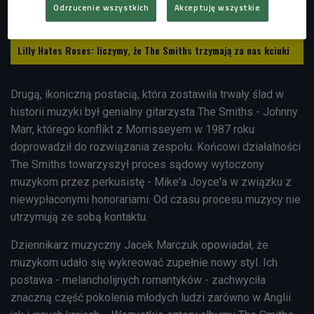
Odrzucenie wszystkich
Akceptuję wszystkie
Lilly Hates Roses: liczymy, że The Smiths trzymają za nas kciuki
Drugą, ikoniczną postacią, która zostawiła trwały ślad w
historii muzyki był genialny gitarzysta The Smiths - Johnny
Marr, którego konflikt z Morrisseyem w 1987 roku
doprowadził do rozwiązania zespołu. Końcowi działalności
The Smiths towarzyszył proces sądowy wytoczony
muzykom przez perkusistę - Mike'a Joyce'a w związku z
niewypłaconymi honorariami. Od czasu procesu muzycy nie
utrzymują ze sobą kontaktu.
Dziennikarz muzyczny Jacek Marczuk opowiadał, że
muzykom udało się wykreować zupełnie nowy styl. Ich
postawa - melancholijnych romantyków - zachwyciła
znaczną część pokolenia młodych ludzi zarówno w Anglii