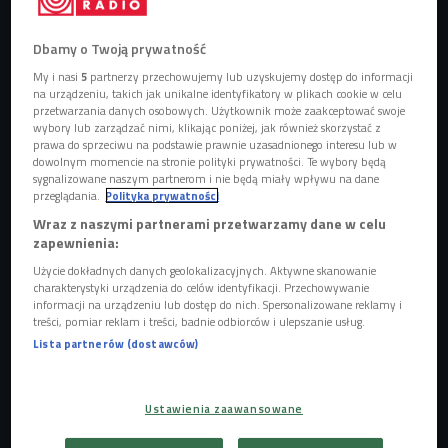
Dbamy o Twoją prywatność
My i nasi
5
partnerzy przechowujemy lub uzyskujemy dostęp do informacji
na urządzeniu, takich jak unikalne identyfikatory w plikach cookie w celu
przetwarzania danych osobowych. Użytkownik może zaakceptować swoje
wybory lub zarządzać nimi, klikając poniżej, jak również skorzystać z
prawa do sprzeciwu na podstawie prawnie uzasadnionego interesu lub w
dowolnym momencie na stronie polityki prywatności. Te wybory będą
sygnalizowane naszym partnerom i nie będą miały wpływu na dane
przeglądania.
Polityka prywatności
Steven Morrissey, były wokalista grupy The Smiths, w trakcie koncertu w
Wraz z naszymi partnerami przetwarzamy dane w celu
Barcelonie
Foto: Shutterstock.com/Christian Bertrand
zapewnienia:
Użycie dokładnych danych geolokalizacyjnych. Aktywne skanowanie
charakterystyki urządzenia do celów identyfikacji. Przechowywanie
informacji na urządzeniu lub dostęp do nich. Spersonalizowane reklamy i
treści, pomiar reklam i treści, badnie odbiorców i ulepszanie usług.
Lista partnerów (dostawców)
Ustawienia zaawansowane