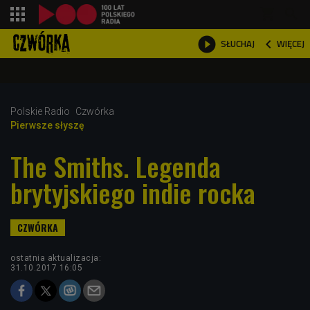
shopping_cart



WIĘCEJ
SŁUCHAJ

Polskie Radio
Czwórka
Pierwsze słyszę
The Smiths. Legenda
brytyjskiego indie rocka
ostatnia aktualizacja:
31.10.2017 16:05