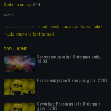
Godzina emisji:
8.14
ac/kd
zespół
czwórka
muzyka współczesna
lata 80
Zobacz więcej na temat:
muzyka
muzyka hp
kamil jasieński
POPULARNE
Sprzężenie zwrotne 8 sierpnia godz.
19:03
Pasmo muzyczne 8 sierpnia godz. 21:01
Czwórka z Pokoju na lato 8 sierpnia
godz. 17:03