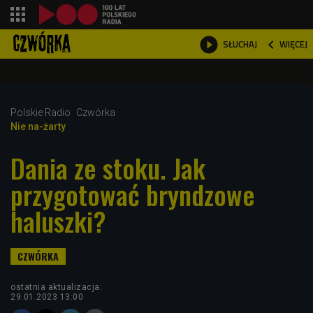
shopping_cart



WIĘCEJ
SŁUCHAJ

Polskie Radio
Czwórka
Nie na-żarty
Dania ze stoku. Jak
przygotować bryndzowe
haluszki?
ostatnia aktualizacja:
29.01.2023 13:00