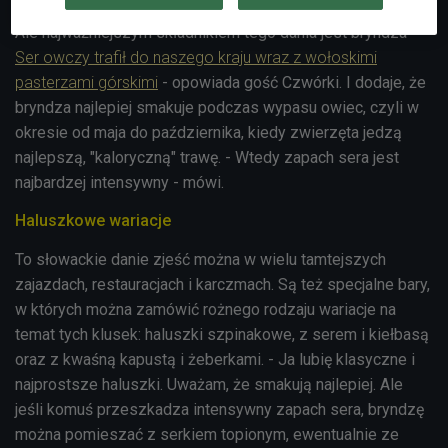
Ale najważniejszym składnikiem tego dania jest bryndza -
Ser owczy trafił do naszego kraju wraz z wołoskimi
pasterzami górskimi
- opowiada gość Czwórki. I dodaje, że
bryndza najlepiej smakuje podczas wypasu owiec, czyli w
okresie od maja do października, kiedy zwierzęta jedzą
najlepszą, "kaloryczną" trawę. - Wtedy zapach sera jest
najbardzej intensywny - mówi.
Haluszkowe wariacje
To słowackie danie zjeść można w wielu tamtejszych
zajazdach, restauracjach i karczmach. Są też specjalne bary,
w których można zamówić rożnego rodzaju wariacje na
temat tych klusek: haluszki szpinakowe, z serem i kiełbasą
oraz z kwaśną kapustą i żeberkami. - Ja lubię klasyczne i
najprostsze haluszki. Uważam, że smakują najlepiej. Ale
jeśli komuś przeszkadza intensywny zapach sera, bryndzę
można pomieszać z serkiem topionym, ewentualnie ze