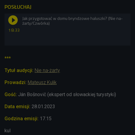
POSŁUCHAJ
Jak przygotować w domu bryndzowe haluszki? (Nie na-
żarty/Czwórka)
18:33
***
Tytuł audycji:
Nie na-żarty
Prowadzi:
Mateusz Kulik
Gość:
J
án Bošnovič (ekspert od słowackiej turystyki)
Data emisji:
28.01.
2023
Godzina emisji:
17.15
kul