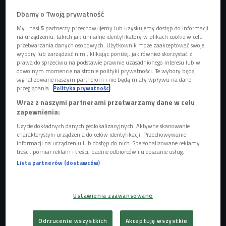
Dbamy o Twoją prywatność
My i nasi
5
partnerzy przechowujemy lub uzyskujemy dostęp do informacji
Jak się odżywiać podczas zimowego szaleństwa, by nie przytyć?
Foto:
na urządzeniu, takich jak unikalne identyfikatory w plikach cookie w celu
Shutterstock.com/Galina_Lya
przetwarzania danych osobowych. Użytkownik może zaakceptować swoje
wybory lub zarządzać nimi, klikając poniżej, jak również skorzystać z
Przepis na haluszki
prawa do sprzeciwu na podstawie prawnie uzasadnionego interesu lub w
dowolnym momencie na stronie polityki prywatności. Te wybory będą
Bryndzowe haluszki to połączenie niewielkich klusek z
sygnalizowane naszym partnerom i nie będą miały wpływu na dane
przeglądania.
Polityka prywatności
mąki i ziemniaków, owczego sera i smażonego boczku, a
Wraz z naszymi partnerami przetwarzamy dane w celu
także skwarek oraz słoniny. - Słowo "halušky" w języku
zapewnienia:
słowackim oznacza kluski. To danie robi się z surowych
Użycie dokładnych danych geolokalizacyjnych. Aktywne skanowanie
ziemniaków, które trze się na tarce, a potem dodaje się do
charakterystyki urządzenia do celów identyfikacji. Przechowywanie
nich mąkę - mówi Ján Bošnovič, ekspert od słowackiej
informacji na urządzeniu lub dostęp do nich. Spersonalizowane reklamy i
treści, pomiar reklam i treści, badnie odbiorców i ulepszanie usług.
turystyki. - Takie ciasto wrzucamy do garnka z gorącą wodą
Lista partnerów (dostawców)
i zazwyczaj używamy do tego specjalnego sitka, które
można kupić też w Polsce. Kluski gotujemy 3 min.,
wyciągamy z garnka,
dodajemy do nich bryndzę
, mieszamy
Ustawienia zaawansowane
i dodajemy wędzoną słoninę w postaci skwarek.
Odrzucenie wszystkich
Akceptuję wszystkie
Skąd wzięła się bryndza na Słowacji?