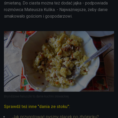
śmietaną. Do ciasta można też dodać jajka - podpowiada
rozmówca Mateusza Kulika. - Najważniejsze, żeby danie
smakowało gościom i gospodarzowi.
Bryndzowe haluszki to danie kuchni słowackiej
Sprawdź też inne "dania ze stoku":
Jak przygotować pyszny placek po zbójnicku?