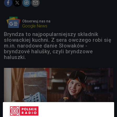
Obserwuj nas na
Google News
Bryndza to najpopularniejszy składnik
słowackiej kuchni. Z sera owczego robi się
m.in. narodowe danie Słowaków -
bryndzové halušky, czyli bryndzowe
haluszki.