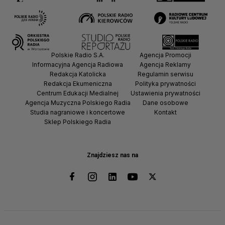
Polskie Radio S.A.
Agencja Promocji
Informacyjna Agencja Radiowa
Agencja Reklamy
Redakcja Katolicka
Regulamin serwisu
Redakcja Ekumeniczna
Polityka prywatności
Centrum Edukacji Medialnej
Ustawienia prywatności
Agencja Muzyczna Polskiego Radia
Dane osobowe
Studia nagraniowe i koncertowe
Kontakt
Sklep Polskiego Radia
Znajdziesz nas na