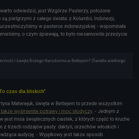
 warto odwiedzić, jest Wzgórze Pasterzy, położone
 są pielgrzymi z całego świata: z Kolumbii, Indonezji,
 uczestniczyliśmy w pasterce indonezyjskiej - wspominała
umieliśmy, o czym śpiewają, to było niesamowite przeżycie.
ienność i święta Bożego Narodzenia w Betlejem? (Światła wielkiego
To czas dla bliskich"
tyna Matwiejuk, święta w Betlejem to przede wszystkim
le także wyśmienite potrawy i moc słodyczy
. - Jednym z
jest misa świątecznych ciastek, z których część to kruche
 z trzech rodzajów pasty: daktyli, orzechów włoskich i
owadząca audycję. - Wyjątkowy jest także sposób