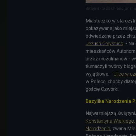
Betlejem - to dla chrześcijan m
Miasteczko w starożytno
pokazywane jako miejsc
odwiedzane przez chrześ
Jezusa Chrystusa
. - Na
mieszkańców Autonomii 
przez muzułmanów - wy
tłumaczyli twórcy bloga
wyjątkowe. -
Ulice w cz
w Polsce, choćby dlateg
goście Czwórki.
Bazylika Narodzenia P
Najważniejszą świątyni
Konstantyna Wielkiego, 
Narodzenia
, zwana Mle