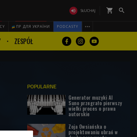
shopping_cart


SŁUCHAJ

ICY
ПР ДЛЯ УКРАЇНИ
PODCASTY
Y
ZESPÓŁ
POPULARNE
Generator muzyki AI
Suno przegrało pierwszy
wielki proces o prawa
autorskie
Zoja Owsiańska o
projektowaniu ubrań w