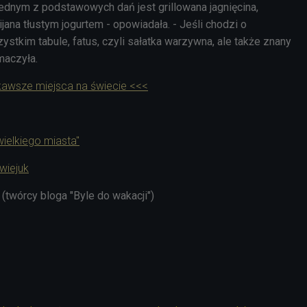
jednym z podstawowych dań jest grillowana jagnięcina,
ana tłustym jogurtem - opowiadała. - Jeśli chodzi o
stkim tabule, fatus, czyli sałatka warzywna, ale także znany
maczyła.
kawsze miejsca na świecie <<<
wielkiego miasta"
wiejuk
twórcy bloga "Byle do wakacji")
1