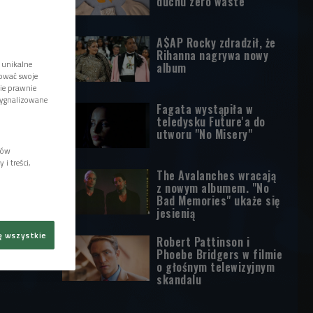
duchu zero waste
A$AP Rocky zdradził, że
Rihanna nagrywa nowy
 unikalne
album
tować swoje
wie prawnie
sygnalizowane
Fagata wystąpiła w
teledysku Future'a do
utworu "No Misery"
lów
i treści,
The Avalanches wracają
z nowym albumem. "No
Bad Memories" ukaże się
jesienią
ę wszystkie
Robert Pattinson i
Phoebe Bridgers w filmie
o głośnym telewizyjnym
skandalu