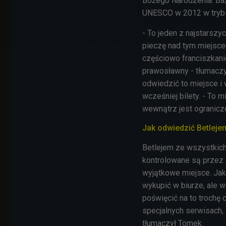
Bożego Narodzenia. Baz
UNESCO w 2012 w tryb
- To jeden z najstarszy
pieczę nad tym miejsc
częściowo franciszkani
prawosławny - tłumaczył
odwiedzić to miejsce i
wcześniej bilety. - To 
wewnątrz jest ogranicz
Jak odwiedzić Betleje
Betlejem ze wszystkich
kontrolowane są przez a
wyjątkowe miejsce. Jak
wykupić w biurze, ale 
poświęcić na to trochę 
specjalnych serwisach, 
tłumaczył Tomek.