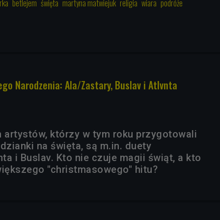
rka
betlejem
święta
martyna matwiejuk
religia
wiara
podróże
go Narodzenia: Ala/Zastary, Buslav i Atlvnta
h artystów, którzy w tym roku przygotowali
zianki na święta, są m.in. duety
ta i Buslav. Kto nie czuje magii świąt, a kto
większego "christmasowego" hitu?