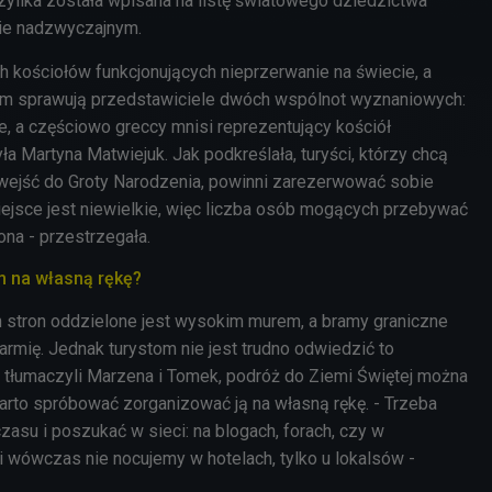
ylika została wpisana na listę światowego dziedzictwa
ie nadzwyczajnym.
ch kościołów funkcjonujących nieprzerwanie na świecie, a
em sprawują przedstawiciele dwóch wspólnot wyznaniowych:
e, a częściowo greccy mnisi reprezentujący kościół
a Martyna Matwiejuk. Jak podkreślała, turyści, którzy chcą
 wejść do Groty Narodzenia, powinni zarezerwować sobie
miejsce jest niewielkie, więc liczba osób mogących przebywać
ona - przestrzegała.
m na własną rękę?
 stron oddzielone jest wysokim murem, a bramy graniczne
rmię. Jednak turystom nie jest trudno odwiedzić to
 tłumaczyli Marzena i Tomek, podróż do Ziemi Świętej można
warto spróbować zorganizować ją na własną rękę. - Trzeba
czasu i poszukać w sieci: na blogach, forach, czy w
i wówczas nie nocujemy w hotelach, tylko u lokalsów -