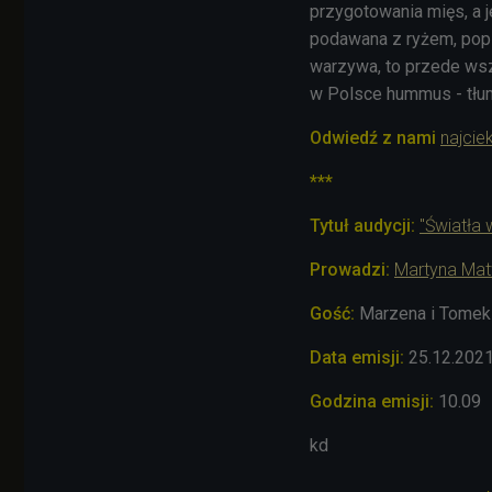
przygotowania mięs, a 
podawana z ryżem, popij
warzywa, to przede wszy
w Polsce hummus - tłu
Odwiedź z nami
najcie
***
Tytuł audycji:
"Światła 
Prowadzi:
Martyna Mat
Gość:
Marzena i Tomek (
Data emisji:
25.12.202
Godzina emisji:
10.09
kd