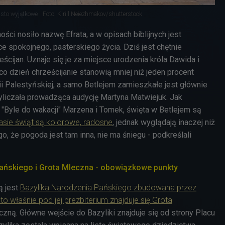
iasto wyjątkowe
Foto: Kirill Neiezhmakov/shutterstock
ści nosiło nazwę Efrata, a w opisach biblijnych jest
e spokojnego, pasterskiego życia. Dziś jest chętnie
cijan. Uznaje się je za miejsce urodzenia króla Dawida i
 co dzień chrześcijanie stanowią mniej niż jeden procent
Palestyńskiej, a samo Betlejem zamieszkałe jest głównie
liczała prowadząca audycję Martyna Matwiejuk. Jak
 "Byle do wakacji" Marzena i Tomek, święta w Betlejem są
asie świąt są kolorowe, radosne
, jednak wyglądają inaczej niż
o, że pogoda jest tam inna, nie ma śniegu - podkreślali
ańskiego i Grota Mleczna
- obowiązkowe punkty
ą jest
Bazylika Narodzenia Pańskiego zbudowana przez
to właśnie pod jej prezbiterium znajduje się Grota
czną. Główne wejście do Bazyliki znajduje się od strony Placu