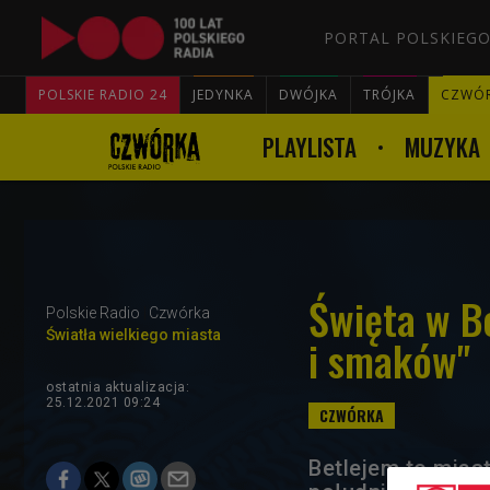
PORTAL POLSKIEGO
POLSKIE RADIO 24
JEDYNKA
DWÓJKA
TRÓJKA
CZWÓ
PLAYLISTA
MUZYKA
Święta w Be
Polskie Radio
Czwórka
Światła wielkiego miasta
i smaków"
ostatnia aktualizacja:
25.12.2021 09:24
Betlejem to mias