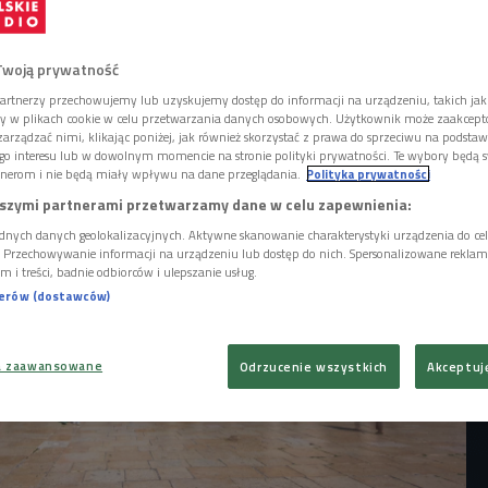
zolimy. Ulokowane na kilku wzgórzach
, jest celem świątecznych pielgrzymek
ś to tygiel wielokulturowości, miks religii -
Twoją prywatność
e z Czwórką podróżnicy Marzena i
ędzili tam święta.
artnerzy przechowujemy lub uzyskujemy dostęp do informacji na urządzeniu, takich jak
ory w plikach cookie w celu przetwarzania danych osobowych. Użytkownik może zaakcep
arządzać nimi, klikając poniżej, jak również skorzystać z prawa do sprzeciwu na podsta
go interesu lub w dowolnym momencie na stronie polityki prywatności. Te wybory będą 
nerom i nie będą miały wpływu na dane przeglądania.
Polityka prywatności
szymi partnerami przetwarzamy dane w celu zapewnienia:
dnych danych geolokalizacyjnych. Aktywne skanowanie charakterystyki urządzenia do ce
i. Przechowywanie informacji na urządzeniu lub dostęp do nich. Spersonalizowane reklamy 
m i treści, badnie odbiorców i ulepszanie usług.
nerów (dostawców)
a zaawansowane
Odrzucenie wszystkich
Akceptuj