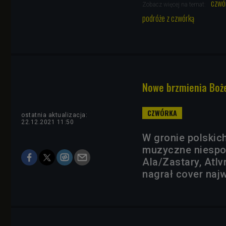
czwó
Zobacz więcej na temat:
podróże z czwórką
Nowe brzmienia Boże
ostatnia aktualizacja:
22.12.2021 11:50
W gronie polskic
muzyczne niespod
Ala/Zastary, Atlvn
nagrał cover naj