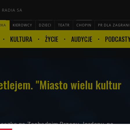
 RADIA SA
RKA
KIEROWCY
DZIECI
TEATR
CHOPIN
PR DLA ZAGRAN
KULTURA
ŻYCIE
AUDYCJE
PODCAST

tlejem. "Miasto wielu kultur
teczko na Zachodnim Brzegu Jordanu, na