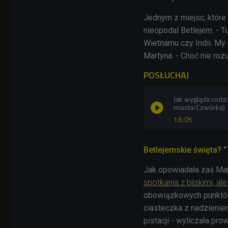
Jednym z miejsc, które
nieopodal Betlejem. - Tu
Wietnamu czy Indii. My
Martyna. - Choć nie roz
POSŁUCHAJ
Jak wygląda codz
miasta/Czwórka)
16:05
Betlejemskie święta? "
Jak opowiadała zaś Mar
spotkania z bliskimi, a
obowiązkowych punktów 
ciasteczka z nadzieniem
pistacji - wyliczała pr