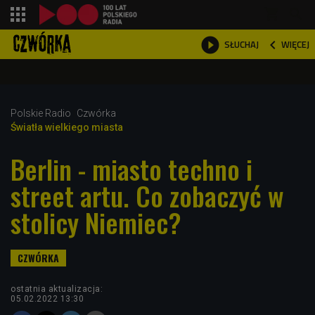
shopping_cart



WIĘCEJ
SŁUCHAJ

Polskie Radio
Czwórka
Światła wielkiego miasta
Berlin - miasto techno i
street artu. Co zobaczyć w
stolicy Niemiec?
ostatnia aktualizacja:
05.02.2022 13:30