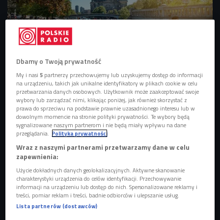
Dbamy o Twoją prywatność
Teren przy katedrze Berliner Dom to ulubione miejsce spotkań
My i nasi
5
partnerzy przechowujemy lub uzyskujemy dostęp do informacji
Berlińczyków.
Foto: shutterstock/hanohiki
na urządzeniu, takich jak unikalne identyfikatory w plikach cookie w celu
przetwarzania danych osobowych. Użytkownik może zaakceptować swoje
Kolekcje z całego świata
wybory lub zarządzać nimi, klikając poniżej, jak również skorzystać z
prawa do sprzeciwu na podstawie prawnie uzasadnionego interesu lub w
dowolnym momencie na stronie polityki prywatności. Te wybory będą
Zwiedzanie Berlina, autorka audycji zaczyna od słynnej
sygnalizowane naszym partnerom i nie będą miały wpływu na dane
Wyspy Muzeów. Kompleks muzealny powstał pod koniec
przeglądania.
Polityka prywatności
XIX wieku.
Najczęściej odwiedzanym muzeum jest Muzeum
Wraz z naszymi partnerami przetwarzamy dane w celu
Pergamońskie, w którym znajdują się eksponaty z całego
zapewnienia:
świata
. Obecność niektórych z nich w stolicy Niemiec jest
Użycie dokładnych danych geolokalizacyjnych. Aktywne skanowanie
charakterystyki urządzenia do celów identyfikacji. Przechowywanie
dość kontrowersyjny, choćby Brama Isztar. Została ona
informacji na urządzeniu lub dostęp do nich. Spersonalizowane reklamy i
stworzona w Babilonie przez króla Nabuchodonozora, ku
treści, pomiar reklam i treści, badnie odbiorców i ulepszanie usług.
czci bogini Isztar. Pokryta jest glazurowaną cegłą w
Lista partnerów (dostawców)
kolorze niebieskim i ozdobiona wizerunkami 575 zwierząt,