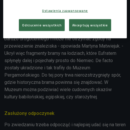
które symbolizowały poszczególne bóstwa.
Ustawienia zaawansowane
- Na początku XX wieku Babilonem władali zarządcy
Imperium Osmańskiego. Pewien niemiecki archeolog
Odrzucenie wszystkich
Akceptuję wszystkie
odkrył niebieskie płytki i miał intuicję, że może to być coś
bardzo drogocennego i może nie otrzymać zgody na
przewiezienie znaleziska - opowiada Martyna Matwiejuk. -
Ukrył więc fragmenty bramy na łodziach, które Eufratem
spłynęły dalej i pojechały prosto do Niemiec. De facto
zostały ukradzione i tak trafiły do Muzeum
Pergamońskiego. Do tej pory trwa nierozstrzygnięty spór,
gdzie historyczna brama powinna się znajdować. W
Muzeum można podziwiać wiele cudownych okazów
kultury babilońskiej, egipskiej, czy starożytnej.
Zasłużony odpoczynek
Po zwiedzaniu trzeba odpocząć i najlepiej udać się na teren