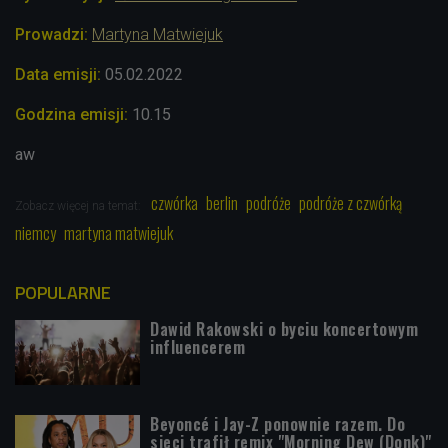
Prowadzi:
Martyna Matwiejuk
Data emisji:
05.02.2022
Godzina emisji:
10.15
aw
czwórka
berlin
podróże
podróże z czwórką
Zobacz więcej na temat:
niemcy
martyna matwiejuk
POPULARNE
Dawid Rakowski o byciu koncertowym
influencerem
Beyoncé i Jay-Z ponownie razem. Do
sieci trafił remix "Morning Dew (Donk)"