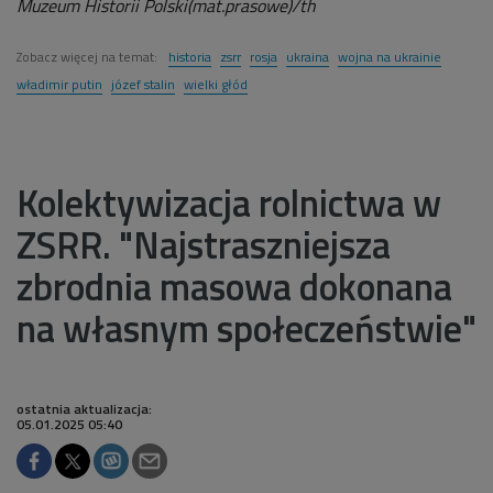
Muzeum Historii Polski(mat.prasowe)/th
Zobacz więcej na temat:
historia
zsrr
rosja
ukraina
wojna na ukrainie
władimir putin
józef stalin
wielki głód
Kolektywizacja rolnictwa w
ZSRR. "Najstraszniejsza
zbrodnia masowa dokonana
na własnym społeczeństwie"
ostatnia aktualizacja:
05.01.2025 05:40