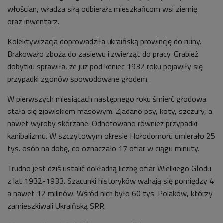
włościan, władza siłą odbierała mieszkańcom wsi ziemię
oraz inwentarz.
Kolektywizacja doprowadziła ukraińską prowincję do ruiny.
Brakowało zboża do zasiewu i zwierząt do pracy. Grabież
dobytku sprawiła, że już pod koniec 1932 roku pojawiły się
przypadki zgonów spowodowane głodem.
W pierwszych miesiącach następnego roku śmierć głodowa
stała się zjawiskiem masowym. Zjadano psy, koty, szczury, a
nawet wyroby skórzane. Odnotowano również przypadki
kanibalizmu. W szczytowym okresie
Hołodomoru
umierało 25
tys. osób na dobę, co oznaczało 17 ofiar w ciągu minuty.
Trudno jest dziś ustalić dokładną liczbę ofiar Wielkiego Głodu
z lat 1932-1933. Szacunki historyków wahają się pomiędzy 4
a nawet 12 milinów. Wśród nich było 60 tys. Polaków, którzy
zamieszkiwali Ukraińską SRR.