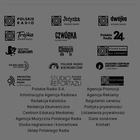
Polskie Radio S.A.
Agencja Promocji
Informacyjna Agencja Radiowa
Agencja Reklamy
Redakcja Katolicka
Regulamin serwisu
Redakcja Ekumeniczna
Polityka prywatności
Centrum Edukacji Medialnej
Ustawienia prywatności
Agencja Muzyczna Polskiego Radia
Dane osobowe
Studia nagraniowe i koncertowe
Kontakt
Sklep Polskiego Radia