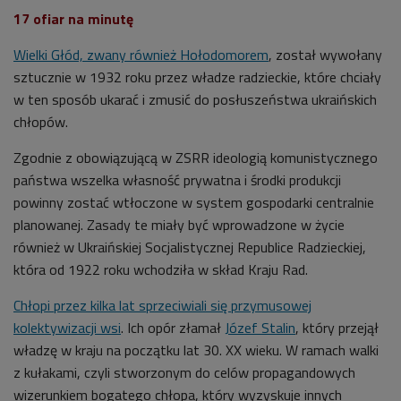
17 ofiar na minutę
Wielki Głód, zwany również Hołodomorem
, został wywołany
sztucznie w 1932 roku przez władze radzieckie, które chciały
w ten sposób ukarać i zmusić do posłuszeństwa ukraińskich
chłopów.
Zgodnie z obowiązującą w ZSRR ideologią komunistycznego
państwa wszelka własność prywatna i środki produkcji
powinny zostać wtłoczone w system gospodarki centralnie
planowanej. Zasady te miały być wprowadzone w życie
również w Ukraińskiej Socjalistycznej Republice Radzieckiej,
która od 1922 roku wchodziła w skład Kraju Rad.
Chłopi przez kilka lat sprzeciwiali się przymusowej
kolektywizacji wsi
. Ich opór złamał
Józef Stalin
, który przejął
władzę w kraju na początku lat 30. XX wieku. W ramach walki
z kułakami, czyli stworzonym do celów propagandowych
wizerunkiem bogatego chłopa, który wyzyskuje innych