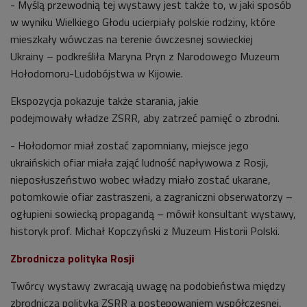
- Myślą przewodnią tej wystawy jest także to, w jaki sposób
w wyniku Wielkiego Głodu ucierpiały polskie rodziny, które
mieszkały wówczas na terenie ówczesnej sowieckiej
Ukrainy – podkreśliła Maryna
Pryn
z Narodowego Muzeum
Hołodomoru
-Ludobójstwa w Kijowie.
Ekspozycja pokazuje także starania, jakie
podejmowały władze ZSRR, aby zatrzeć pamięć o zbrodni.
-
Hołodomor
miał zostać zapomniany, miejsce jego
ukraińskich ofiar miała zająć ludność napływowa z Rosji,
nieposłuszeństwo wobec władzy miało zostać ukarane,
potomkowie ofiar zastraszeni, a zagraniczni obserwatorzy –
ogłupieni sowiecką propagandą – mówił konsultant wystawy,
historyk prof. Michał Kopczyński z Muzeum Historii Polski.
Zbrodnicza polityka Rosji
Twórcy wystawy zwracają uwagę na podobieństwa między
zbrodniczą polityką ZSRR a postępowaniem współczesnej,