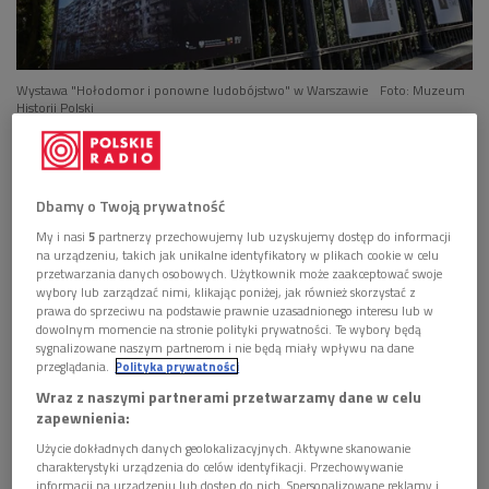
Wystawa "Hołodomor i ponowne ludobójstwo" w Warszawie
Foto: Muzeum
Historii Polski
Wystawa "
Hołodomor
i ponowne
ludobójstwo"
została przygotowana przez Narodowe
Muzeum
Hołodomoru
-Ludobójstwa w Kijowie we współpracy
Dbamy o Twoją prywatność
z Muzeum Historii Polski i Instytutem Polskim w Kijowie.
My i nasi
5
partnerzy przechowujemy lub uzyskujemy dostęp do informacji
na urządzeniu, takich jak unikalne identyfikatory w plikach cookie w celu
W uroczystym otwarciu uczestniczyli: ambasador Ukrainy w
przetwarzania danych osobowych. Użytkownik może zaakceptować swoje
wybory lub zarządzać nimi, klikając poniżej, jak również skorzystać z
Polsce Wasyl Zwarycz, dyrektor Muzeum Historii Polski
prawa do sprzeciwu na podstawie prawnie uzasadnionego interesu lub w
Robert Kostro oraz Maryna
Pryn
z Narodowego Muzeum
dowolnym momencie na stronie polityki prywatności. Te wybory będą
sygnalizowane naszym partnerom i nie będą miały wpływu na dane
Hołodomoru
-Ludobójstwa w Kijowie.
przeglądania.
Polityka prywatności
Wraz z naszymi partnerami przetwarzamy dane w celu
- To jest nasza odpowiedź i wyraz solidarności z naszymi
zapewnienia:
ukraińskimi kolegami, którzy pracują w warunkach
Użycie dokładnych danych geolokalizacyjnych. Aktywne skanowanie
ekstremalnych - powiedział podczas otwarcia
charakterystyki urządzenia do celów identyfikacji. Przechowywanie
wystawy dyrektor MHP Robert Kostro. - Nie tylko ciężko
informacji na urządzeniu lub dostęp do nich. Spersonalizowane reklamy i