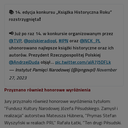
📚 14. edycja konkursu „Książka Historyczna Roku”
rozstrzygnięta❗️
📢 Już po raz 14. w konkursie organizowanym przez
@TVP
,
@polskieradiopl
,
#IPN
oraz
@NCK_PL
uhonorowano najlepsze książki historyczne oraz ich
autorów. Prezydent Rzeczypospolitej Polskiej
@AndrzejDuda
objął…
pic.twitter.com/aIA7J5DFLk
— Instytut Pamięci Narodowej (@ipngovpl)
November
27, 2023
Przyznano również honorowe wyróżnienia
Jury przyznało również honorowe wyróżnienia tytułom:
"Fundusz Kultury Narodowej Józefa Piłsudskiego. Zamysł i
realizacja" autorstwa Mateusza Hübnera, "Prymas Stefan
Wyszyński w realiach PRL" Rafała Łatki, "Ten drugi Piłsudski.