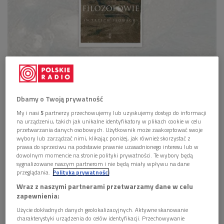
W kategorii "Najlepsza książka popularnonaukowa poświęcona historii Polski w
XX wieku" w Konkursie "Książka Historyczna Roku" uhonorowana została
książka Piotra Nowaka pt. "Filozofowie (w trzech słowach)"
Foto: TVP/Książka
Historyczna Roku
Dbamy o Twoją prywatność
Zgodnie z regulaminem
Konkursu "Książka
My i nasi
5
partnerzy przechowujemy lub uzyskujemy dostęp do informacji
Historyczna Roku" o Nagrodę im. Oskara Haleckiego
na urządzeniu, takich jak unikalne identyfikatory w plikach cookie w celu
przetwarzania danych osobowych. Użytkownik może zaakceptować swoje
jury przyznało nagrody w czterech kategoriach.
wybory lub zarządzać nimi, klikając poniżej, jak również skorzystać z
prawa do sprzeciwu na podstawie prawnie uzasadnionego interesu lub w
Otrzymali je autorzy, których książki zostały wydane
dowolnym momencie na stronie polityki prywatności. Te wybory będą
w języku polskim po raz pierwszy pomiędzy 1 stycznia
sygnalizowane naszym partnerom i nie będą miały wpływu na dane
przeglądania.
Polityka prywatności
2022 r. a 28 lipca 2023 r.
Wraz z naszymi partnerami przetwarzamy dane w celu
Od 2 do 31 października 2023 r. konkursowi
zapewnienia:
towarzyszyło głosowanie internetowe, w ramach
Użycie dokładnych danych geolokalizacyjnych. Aktywne skanowanie
którego czytelnicy wybrali swoje "Książki Historyczne
charakterystyki urządzenia do celów identyfikacji. Przechowywanie