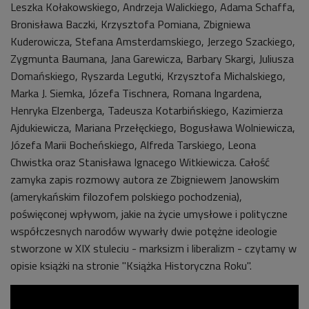
Leszka Kołakowskiego, Andrzeja Walickiego, Adama Schaffa,
Bronisława Baczki, Krzysztofa Pomiana, Zbigniewa
Kuderowicza, Stefana Amsterdamskiego, Jerzego Szackiego,
Zygmunta Baumana, Jana Garewicza, Barbary Skargi, Juliusza
Domańskiego, Ryszarda Legutki, Krzysztofa Michalskiego,
Marka J. Siemka, Józefa Tischnera, Romana Ingardena,
Henryka Elzenberga, Tadeusza Kotarbińskiego, Kazimierza
Ajdukiewicza, Mariana Przełęckiego, Bogusława Wolniewicza,
Józefa Marii Bocheńskiego, Alfreda Tarskiego, Leona
Chwistka oraz Stanisława Ignacego Witkiewicza. Całość
zamyka zapis rozmowy autora ze Zbigniewem Janowskim
(amerykańskim filozofem polskiego pochodzenia),
poświęconej wpływom, jakie na życie umysłowe i polityczne
współczesnych narodów wywarły dwie potężne ideologie
stworzone w XIX stuleciu - marksizm i liberalizm - czytamy w
opisie książki na stronie "Książka Historyczna Roku".