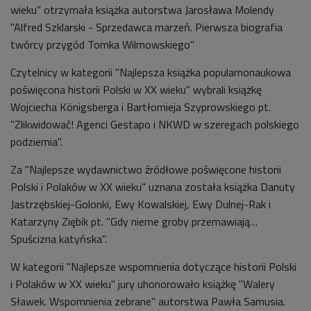
wieku" otrzymała książka autorstwa Jarosława Molendy
"Alfred Szklarski - Sprzedawca marzeń. Pierwsza biografia
twórcy przygód Tomka Wilmowskiego"
Czytelnicy w kategorii
"Najlepsza książka popularnonaukowa
poświęcona historii Polski w XX wieku"
wybrali książkę
Wojciecha Königsberga i Bartłomieja Szyprowskiego pt.
"Zlikwidować! Agenci Gestapo i NKWD w szeregach polskiego
podziemia".
Za "Najlepsze wydawnictwo źródłowe poświęcone historii
Polski i Polaków w XX wieku" uznana została książka Danuty
Jastrzębskiej-Golonki, Ewy Kowalskiej, Ewy Dulnej-Rak i
Katarzyny Ziębik pt. "Gdy nieme groby przemawiają…
Spuścizna katyńska".
W kategorii "Najlepsze wspomnienia dotyczące historii Polski
i Polaków w XX wieku" jury uhonorowało książkę "Walery
Sławek. Wspomnienia zebrane" autorstwa Pawła Samusia.