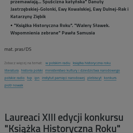
przemawiają… Spuścizna katyńska" Danuty
Jastrzębskiej-Golonki, Ewy Kowalskiej, Ewy Dulnej-Rak i
Katarzyny Ziębik
"Książka Historyczna Roku". "Walery Sławek.
Wspomnienia zebrane" Pawła Samusia
mat. pras/DS
Zobacz więcej na temat:
w polskim radiu
książka historyczna roku
literatura
historia polski
ministerstwo kultury i dziedzictwa narodowego
polskie radio
tvp
ipn
instytut pamięci narodowej
plebiscyt
konkurs
piotr nowak
Laureaci XIII edycji konkursu
"Książka Historyczna Roku"