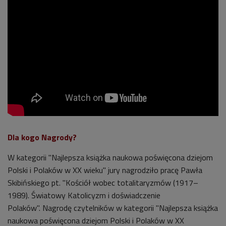
Dla kogo Nagrody?
W kategorii "Najlepsza książka naukowa poświęcona dziejom
Polski i Polaków w XX wieku" jury nagrodziło pracę Pawła
Skibińskiego pt. "Kościół wobec totalitaryzmów (1917–
1989). Światowy Katolicyzm i doświadczenie
Polaków". Nagrodę czytelników w kategorii "Najlepsza książka
naukowa poświęcona dziejom Polski i Polaków w XX