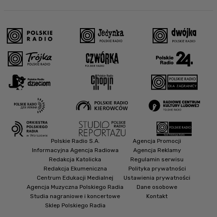
Polskie Radio S.A.
Agencja Promocji
Informacyjna Agencja Radiowa
Agencja Reklamy
Redakcja Katolicka
Regulamin serwisu
Redakcja Ekumeniczna
Polityka prywatności
Centrum Edukacji Medialnej
Ustawienia prywatności
Agencja Muzyczna Polskiego Radia
Dane osobowe
Studia nagraniowe i koncertowe
Kontakt
Sklep Polskiego Radia