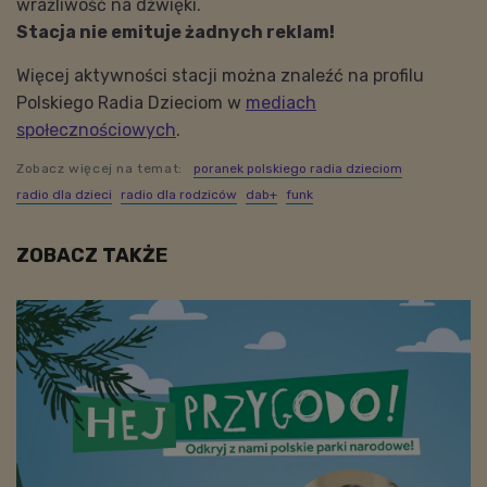
wrażliwość na dźwięki.
Stacja nie emituje żadnych reklam!
Więcej aktywności stacji można znaleźć na profilu
Polskiego Radia Dzieciom w
mediach
społecznościowych
.
Zobacz więcej na temat:
poranek polskiego radia dzieciom
radio dla dzieci
radio dla rodziców
dab+
funk
ZOBACZ TAKŻE