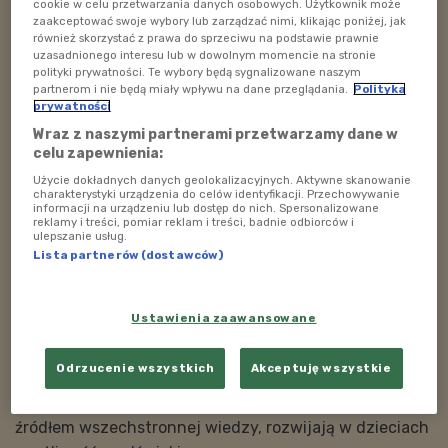
cookie w celu przetwarzania danych osobowych. Użytkownik może
mnóstwo pozytywnej energii! Przewodnikiem po tym
zaakceptować swoje wybory lub zarządzać nimi, klikając poniżej, jak
również skorzystać z prawa do sprzeciwu na podstawie prawnie
gatunku muzycznym był Qba Łukowski z
uzasadnionego interesu lub w dowolnym momencie na stronie
Warszawskiego Funku. Zapraszamy!
polityki prywatności. Te wybory będą sygnalizowane naszym
partnerom i nie będą miały wpływu na dane przeglądania.
Polityka
prywatności
Audycja
"Poranek"
Wraz z naszymi partnerami przetwarzamy dane w
Prowadzi:
Martyna Chuderska
celu zapewnienia:
Gość:
Qba Łukowski z Warszawskiego Funku
Użycie dokładnych danych geolokalizacyjnych. Aktywne skanowanie
Data emisji: 25.01..2025.
charakterystyki urządzenia do celów identyfikacji. Przechowywanie
informacji na urządzeniu lub dostęp do nich. Spersonalizowane
Godzina emisji: 08:00
reklamy i treści, pomiar reklam i treści, badnie odbiorców i
ulepszanie usług.
Polskie Radio Dzieciom
to całodobowe
radio dla
Lista partnerów (dostawców)
dzieci
i rodziców.
Stacja
emituje
audycje
edukacyjne, podróżnicze, kulturalne i
Ustawienia zaawansowane
rozrywkowe oraz
bajki, słuchowiska i podcasty
. W
audycjach usłyszeć można znane i lubiane piosenki dla
Odrzucenie wszystkich
Akceptuję wszystkie
dzieci.
Wszystkie audycje Polskiego Radia Dzieciom są
źródłem wszechstronnej wiedzy, rozwijają w dzieciach