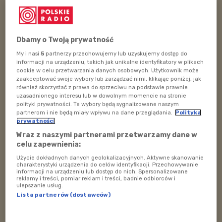
przygotować z dyni
– od aromatycznych zup, przez
kremowe puree, aż po słodkie ciasta i desery.
Czy pamiętacie dynię z "
Kopciuszka"
? To właśnie ona,
Dbamy o Twoją prywatność
za sprawą dobrej wróżki, zamieniła się w zaczarowaną
My i nasi
5
partnerzy przechowujemy lub uzyskujemy dostęp do
karocę, która zawiozła Kopciuszka na królewski bal.
informacji na urządzeniu, takich jak unikalne identyfikatory w plikach
cookie w celu przetwarzania danych osobowych. Użytkownik może
zaakceptować swoje wybory lub zarządzać nimi, klikając poniżej, jak
Więcej w audycji.
również skorzystać z prawa do sprzeciwu na podstawie prawnie
uzasadnionego interesu lub w dowolnym momencie na stronie
polityki prywatności. Te wybory będą sygnalizowane naszym
POSŁUCHAJ
partnerom i nie będą miały wpływu na dane przeglądania.
Polityka
prywatności
Poranek w Polskim Radiu Dzieciom 31 października
godz. 08:01
Wraz z naszymi partnerami przetwarzamy dane w
celu zapewnienia:
59:05
Użycie dokładnych danych geolokalizacyjnych. Aktywne skanowanie
charakterystyki urządzenia do celów identyfikacji. Przechowywanie
informacji na urządzeniu lub dostęp do nich. Spersonalizowane
reklamy i treści, pomiar reklam i treści, badnie odbiorców i
ulepszanie usług.
Lista partnerów (dostawców)
Audycja
"Poranek"