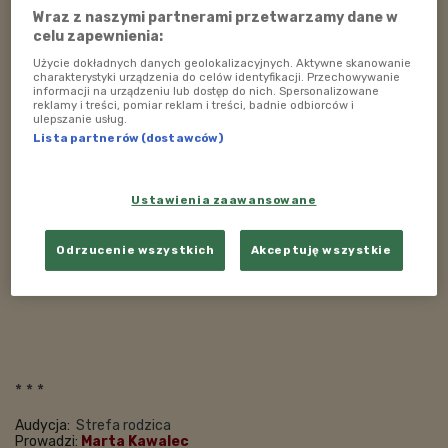
były trudne czasy... - podkreśliła Jeannette Kalyta,
Wraz z naszymi partnerami przetwarzamy dane w
celu zapewnienia:
A więcej na ten temat
można posłuchać w zapisie
Użycie dokładnych danych geolokalizacyjnych. Aktywne skanowanie
charakterystyki urządzenia do celów identyfikacji. Przechowywanie
rozmowy:
informacji na urządzeniu lub dostęp do nich. Spersonalizowane
reklamy i treści, pomiar reklam i treści, badnie odbiorców i
POSŁUCHAJ
ulepszanie usług.
Lista partnerów (dostawców)
W Strefie Rodzica: Jeannette Kalyta -
najsłynniejsza polska położna z ponad
trzydziestopięcioletnim stażem pracy zawodowej
Ustawienia zaawansowane
49:18
Odrzucenie wszystkich
Akceptuję wszystkie
* * *
Audycja:
Strefa rodzica
Prowadzi:
Marta Kawalec