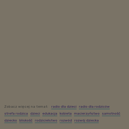
Zobacz więcej na temat:
radio dla dzieci
radio dla rodziców
strefa rodzica
dzieci
edukacja
kobieta
macierzyństwo
samotność
dziecko
bliskość
rodzicielstwo
rozwód
rozwój dziecka