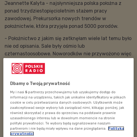
Jeannette Kalyta - najsłynniejsza polska położna z
ponad trzydziestopięcioletnim stażem pracy
zawodowej. Prekursorka nowych trendów w
położnictwie, która przyjęła ponad 5000 porodów.
- Położnictwo z jakim się zetknęłam wiele lat temu było
nie od opisania. Sale były ośmio lub
czternastoosobowe. Noworodków nie przywożono więc
do karmienia. To matki musiały pójść na oddział
noworodkowy, aby to zrobić. Tam ubierano je w fartuch
i maskę, bo uważano, że matka jest pierwszym i
Dbamy o Twoją prywatność
największym zagrożeniem dla swojego dziecka.
Następnie dostawały niewysokie, drewniane stołki i
My i nasi
5
partnerzy przechowujemy lub uzyskujemy dostęp do
informacji na urządzeniu, takich jak unikalne identyfikatory w plikach
dziecko do nakarmienia. Te kobiety były tak osłabione
cookie w celu przetwarzania danych osobowych. Użytkownik może
po porodzie, że mdlały - wspominała
Jeannette Kalyta.
zaakceptować swoje wybory lub zarządzać nimi, klikając poniżej, jak
również skorzystać z prawa do sprzeciwu na podstawie prawnie
uzasadnionego interesu lub w dowolnym momencie na stronie
Jak dodała położna, w tych samych pomieszczeniach
polityki prywatności. Te wybory będą sygnalizowane naszym
były też piękne reklamy uśmiechniętych kobiet
partnerom i nie będą miały wpływu na dane przeglądania.
Polityka
prywatności
karmiących swoje dzieci sztucznym mlekiem. - Tak, to