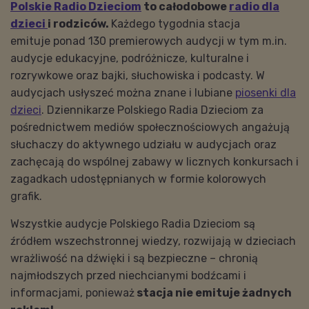
Polskie Radio Dzieciom
to całodobowe
radio dla
dzieci
i rodziców.
Każdego tygodnia stacja
emituje ponad 130 premierowych audycji w tym m.in.
audycje edukacyjne, podróżnicze, kulturalne i
rozrywkowe oraz bajki, słuchowiska i podcasty. W
audycjach usłyszeć można znane i lubiane
piosenki dla
dzieci
. Dziennikarze Polskiego Radia Dzieciom za
pośrednictwem mediów społecznościowych angażują
słuchaczy do aktywnego udziału w audycjach oraz
zachęcają do wspólnej zabawy w licznych konkursach i
zagadkach udostępnianych w formie kolorowych
grafik.
Wszystkie audycje Polskiego Radia Dzieciom są
źródłem wszechstronnej wiedzy, rozwijają w dzieciach
wrażliwość na dźwięki i są bezpieczne – chronią
najmłodszych przed niechcianymi bodźcami i
informacjami, ponieważ
stacja nie emituje żadnych