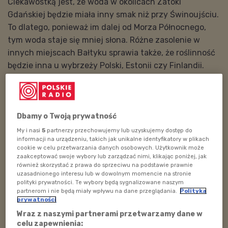
Ciekawostką jest, że woda w okolicach Zatoki
Gdańskiej będzie miała inny smak niż przy Świnoujściu.
To dlatego, ponieważ im dalej od Morza Północnego,
tym woda staje się mniej słona. Różne zasolenie w
innych miejscach Bałtyku sprawia także, że roślinność
będzie inna u wybrzeży Polski, Estonii czy Finlandii.
POSŁUCHAJ
Podwieczorek z Filipem i Leopoldem 6 października
godz. 18:00
Dbamy o Twoją prywatność
59:23
My i nasi
5
partnerzy przechowujemy lub uzyskujemy dostęp do
informacji na urządzeniu, takich jak unikalne identyfikatory w plikach
cookie w celu przetwarzania danych osobowych. Użytkownik może
zaakceptować swoje wybory lub zarządzać nimi, klikając poniżej, jak
również skorzystać z prawa do sprzeciwu na podstawie prawnie
Na odcień wody w Morzu Bałtyckim wpływa jego
uzasadnionego interesu lub w dowolnym momencie na stronie
zawartość. Nasze wody są nieco bardziej zawiesiste
polityki prywatności. Te wybory będą sygnalizowane naszym
partnerom i nie będą miały wpływu na dane przeglądania.
Polityka
oraz mają więcej mikroorganizmów. Kolor morza zależy
prywatności
też od jego głębokości. Maksymalna głębokość Bałtyku
Wraz z naszymi partnerami przetwarzamy dane w
to ok 450 metrów, natomiast w przypadku Rowu
celu zapewnienia: