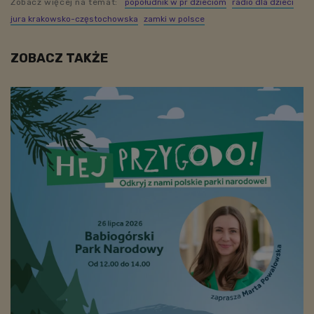
Zobacz więcej na temat:
popołudnik w pr dzieciom
radio dla dzieci
jura krakowsko-częstochowska
zamki w polsce
ZOBACZ TAKŻE