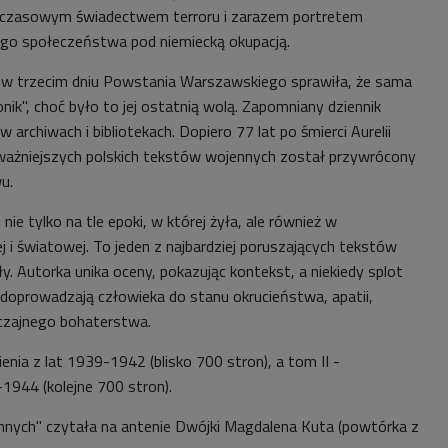
nadczasowym świadectwem terroru i zarazem portretem
ego społeczeństwa pod niemiecką okupacją.
i w trzecim dniu Powstania Warszawskiego sprawiła, że sama
nik", choć było to jej ostatnią wolą. Zapomniany dziennik
archiwach i bibliotekach. Dopiero 77 lat po śmierci Aurelii
jważniejszych polskich tekstów wojennych został przywrócony
u.
 nie tylko na tle epoki, w której żyła, ale również w
iej i światowej. To jeden z najbardziej poruszających tekstów
y. Autorka unika oceny, pokazując kontekst, a
niekiedy splot
e doprowadzają człowieka do stanu okrucieństwa, apatii,
czajnego bohaterstwa.
nia z lat 1939-1942 (blisko 700 stron), a tom II -
1944 (kolejne 700 stron).
nnych" czytała na antenie Dwójki Magdalena Kuta (powtórka z