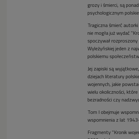
grozy i śmierci, są po
psychologicznym polski
Tragiczna śmierć autork
nie mogła już wydać "Kro
spoczywał rozproszony w 
Wyleżyńskiej jeden z na
polskiemu społeczeństw
Jej zapiski są wyjątkowe,
dziejach
literatury polsk
wojennych, jakie powstał
wielu okoliczności, któr
bezradności czy nadzwy
Tom I obejmuje wspomnie
wspomnienia z lat 1943-
Fragmenty "Kronik woje