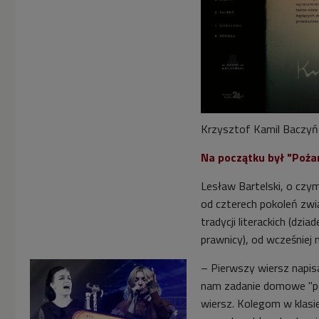
Krzysztof Kamil Baczyńs
Na początku był "Poża
Lesław Bartelski, o czy
od czterech pokoleń zwi
tradycji literackich (dzia
prawnicy), od wcześniej 
–
Pierwszy wiersz napisa
nam zadanie domowe "po
wiersz. Kolegom w klasie