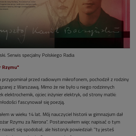
ki. Serwis specjalny Polskiego Radia
r Rzymu"
m przypominał przed radiowym mikrofonem, pochodził z rodziny
ązanej z Warszawą. Mimo że nie było u niego rodzinnych
dek elektrochemik, ojciec inżynier elektryk, od strony matki:
młodości fascynował się poezją.
łem w wieku 14 lat. Mój nauczyciel historii w gimnazjum dał
żar Rzymu za Nerona". Postanowiłem więc napisać o tym
 nawet się spodobał, ale historyk powiedział: "ty jesteś