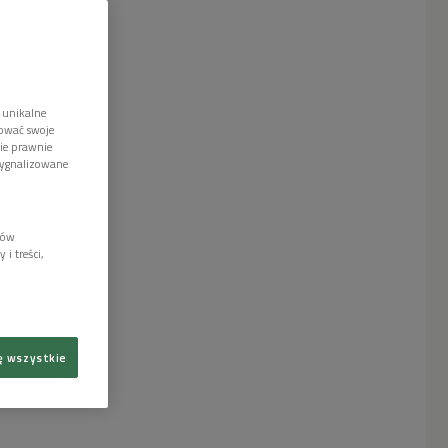
 unikalne
tować swoje
wie prawnie
sygnalizowane
lów
i treści,
ę wszystkie