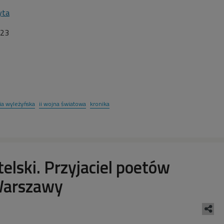
yta
23
ia wyleżyńska
ii wojna światowa
kronika
elski. Przyjaciel poetów
Warszawy