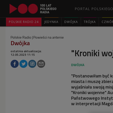
PORTAL POLSKIEGO
POLSKIE RADIO 24
JEDYNKA
DWÓJKA
TRÓJKA
CZWÓ
Polskie Radio
Powieści na antenie
Dwójka
"Kroniki wo
ostatnia aktualizacja:
12.05.2023 11:15
"Postanowiłam być k
miasta i muszę zbier
wyjaśniała swoją misj
"Kroniki wojenne" Au
Państwowego Instyt
w interpretacji Magd