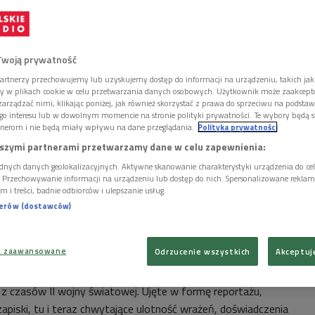
Twoją prywatność
artnerzy przechowujemy lub uzyskujemy dostęp do informacji na urządzeniu, takich jak
ory w plikach cookie w celu przetwarzania danych osobowych. Użytkownik może zaakcep
arządzać nimi, klikając poniżej, jak również skorzystać z prawa do sprzeciwu na podsta
go interesu lub w dowolnym momencie na stronie polityki prywatności. Te wybory będą 
nerom i nie będą miały wpływu na dane przeglądania.
Polityka prywatności
szymi partnerami przetwarzamy dane w celu zapewnienia:
dnych danych geolokalizacyjnych. Aktywne skanowanie charakterystyki urządzenia do ce
i. Przechowywanie informacji na urządzeniu lub dostęp do nich. Spersonalizowane reklamy 
m i treści, badnie odbiorców i ulepszanie usług.
nerów (dostawców)
h Kusiński/Polskie Radio
a zaawansowane
Odrzucenie wszystkich
Akceptuj
awcy, "Kroniki wojenne" Aurelii Wyleżyńskiej nie są
z czasów II wojny światowej. Ujęte w formę reportażu,
apiski, tu i teraz chwytające ulotność wrażeń, doświadczenia