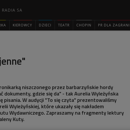
 RADIA SA
RKA
KIEROWCY
DZIECI
TEATR
CHOPIN
PR DLA ZAGRAN

jenne"
ronikarką niszczonego przez barbarzyńskie hordy
ać dokumenty, gdzie się da" - tak Aurelia Wyleżyńska
ę pisania. W audycji "To się czyta" prezentowaliśmy
relii Wyleżyńskiej, które ukazały się nakładem
utu Wydawniczego. Zapraszamy na fragmenty lektury
aleny Kuty.