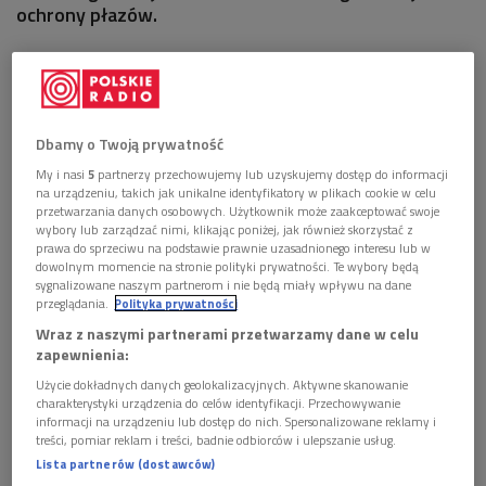
ochrony płazów.
Ekolodzy rozpoczynają nową inicjatywę na rzecz globalnej
ochrony płazów. Po zeszłotygodniowym spotkaniu w
Londynie naukowcy postanowili powołać nową
Dbamy o Twoją prywatność
międzynarodową organizację, która ma koordynować
My i nasi
5
partnerzy przechowujemy lub uzyskujemy dostęp do informacji
działania. Jest nią Sojusz na rzecz Ochrony Płazów.
na urządzeniu, takich jak unikalne identyfikatory w plikach cookie w celu
przetwarzania danych osobowych. Użytkownik może zaakceptować swoje
Organizacja miała powstać już trzy lata temu, ekolodzy nie
wybory lub zarządzać nimi, klikając poniżej, jak również skorzystać z
zgadzali się jednak co do szczegółów a poza tym zabrakło
prawa do sprzeciwu na podstawie prawnie uzasadnionego interesu lub w
dowolnym momencie na stronie polityki prywatności. Te wybory będą
funduszy. Teraz osiągnięto porozumienie dotyczące
sygnalizowane naszym partnerom i nie będą miały wpływu na dane
współpracy a nadzieje na odpowiednie finanse są dużo
przeglądania.
Polityka prywatności
większe.
Wraz z naszymi partnerami przetwarzamy dane w celu
zapewnienia:
Zoologowie podkreślają, że zagrożonych wyginięciem jest
Użycie dokładnych danych geolokalizacyjnych. Aktywne skanowanie
ponad 30 procent wszystkich gatunków płazów; są one w
charakterystyki urządzenia do celów identyfikacji. Przechowywanie
informacji na urządzeniu lub dostęp do nich. Spersonalizowane reklamy i
znacznie gorszej sytuacji niż ryby, gady, ptaki czy ssaki.
treści, pomiar reklam i treści, badnie odbiorców i ulepszanie usług.
Główną przyczyną jest utrata naturalnych siedlisk, zwłaszcza
Lista partnerów (dostawców)
w Azji, gdzie szybko rozwija się przemysł, infrastruktura i